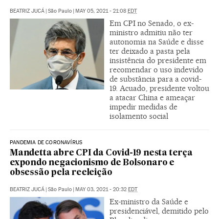
BEATRIZ JUCÁ
|
São Paulo
|
MAY 05, 2021 - 21:08
EDT
Em CPI no Senado, o ex-
ministro admitiu não ter
autonomia na Saúde e disse
ter deixado a pasta pela
insistência do presidente em
recomendar o uso indevido
de substância para a covid-
19. Acuado, presidente voltou
a atacar China e ameaçar
impedir medidas de
isolamento social
PANDEMIA DE CORONAVÍRUS
Mandetta abre CPI da Covid-19 nesta terça
expondo negacionismo de Bolsonaro e
obsessão pela reeleição
BEATRIZ JUCÁ
|
São Paulo
|
MAY 03, 2021 - 20:32
EDT
Ex-ministro da Saúde e
presidenciável, demitido pelo