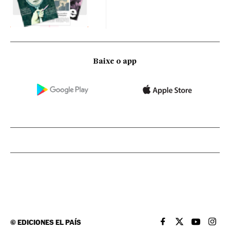
Baixe o app
©
EDICIONES EL PAÍS
EL PAÍS BRASIL EN
EL PAÍS BRASI
EL PAÍS B
EL PA