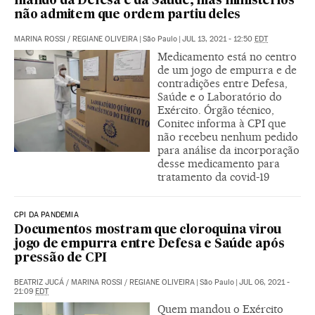
mando da Defesa e da Saúde, mas ministérios
não admitem que ordem partiu deles
MARINA ROSSI
/
REGIANE OLIVEIRA
|
São Paulo
|
JUL 13, 2021 - 12:50
EDT
Medicamento está no centro
de um jogo de empurra e de
contradições entre Defesa,
Saúde e o Laboratório do
Exército. Órgão técnico,
Conitec informa à CPI que
não recebeu nenhum pedido
para análise da incorporação
desse medicamento para
tratamento da covid-19
CPI DA PANDEMIA
Documentos mostram que cloroquina virou
jogo de empurra entre Defesa e Saúde após
pressão de CPI
BEATRIZ JUCÁ
/
MARINA ROSSI
/
REGIANE OLIVEIRA
|
São Paulo
|
JUL 06, 2021 -
21:09
EDT
Quem mandou o Exército