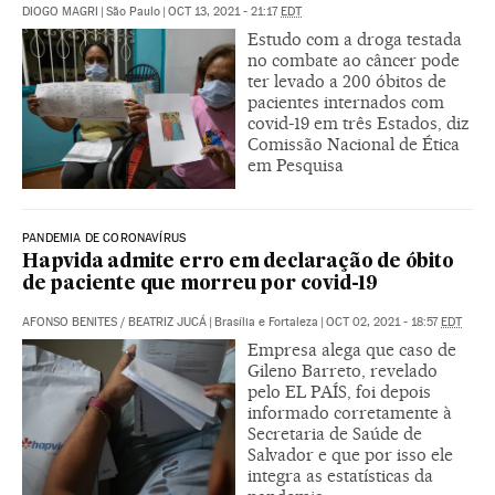
DIOGO MAGRI
|
São Paulo
|
OCT 13, 2021 - 21:17
EDT
Estudo com a droga testada
no combate ao câncer pode
ter levado a 200 óbitos de
pacientes internados com
covid-19 em três Estados, diz
Comissão Nacional de Ética
em Pesquisa
PANDEMIA DE CORONAVÍRUS
Hapvida admite erro em declaração de óbito
de paciente que morreu por covid-19
AFONSO BENITES
/
BEATRIZ JUCÁ
|
Brasília e Fortaleza
|
OCT 02, 2021 - 18:57
EDT
Empresa alega que caso de
Gileno Barreto, revelado
pelo EL PAÍS, foi depois
informado corretamente à
Secretaria de Saúde de
Salvador e que por isso ele
integra as estatísticas da