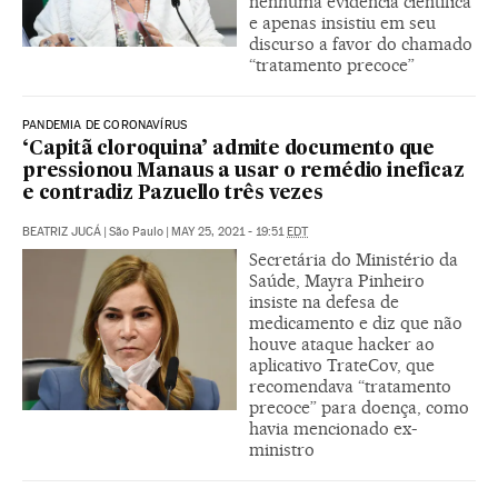
nenhuma evidência científica
e apenas insistiu em seu
discurso a favor do chamado
“tratamento precoce”
PANDEMIA DE CORONAVÍRUS
‘Capitã cloroquina’ admite documento que
pressionou Manaus a usar o remédio ineficaz
e contradiz Pazuello três vezes
BEATRIZ JUCÁ
|
São Paulo
|
MAY 25, 2021 - 19:51
EDT
Secretária do Ministério da
Saúde, Mayra Pinheiro
insiste na defesa de
medicamento e diz que não
houve ataque hacker ao
aplicativo TrateCov, que
recomendava “tratamento
precoce” para doença, como
havia mencionado ex-
ministro