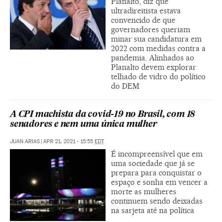
Planalto, diz que
ultradireitista estava
convencido de que
governadores queriam
minar sua candidatura em
2022 com medidas contra a
pandemia. Alinhados ao
Planalto devem explorar
telhado de vidro do político
do DEM
A CPI machista da covid-19 no Brasil, com 18
senadores e nem uma única mulher
JUAN ARIAS
|
APR 21, 2021 - 15:55
EDT
É incompreensível que em
uma sociedade que já se
prepara para conquistar o
espaço e sonha em vencer a
morte as mulheres
continuem sendo deixadas
na sarjeta até na política