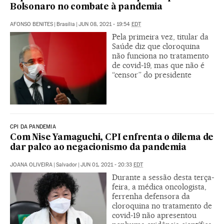
Bolsonaro no combate à pandemia
AFONSO BENITES
|
Brasília
|
JUN 08, 2021 - 19:54
EDT
Pela primeira vez, titular da
Saúde diz que cloroquina
não funciona no tratamento
de covid-19, mas que não é
“censor” do presidente
CPI DA PANDEMIA
Com Nise Yamaguchi, CPI enfrenta o dilema de
dar palco ao negacionismo da pandemia
JOANA OLIVEIRA
|
Salvador
|
JUN 01, 2021 - 20:33
EDT
Durante a sessão desta terça-
feira, a médica oncologista,
ferrenha defensora da
cloroquina no tratamento de
covid-19 não apresentou