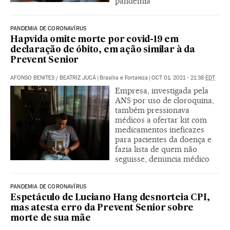
pandemia
PANDEMIA DE CORONAVÍRUS
Hapvida omite morte por covid-19 em
declaração de óbito, em ação similar à da
Prevent Senior
AFONSO BENITES
/
BEATRIZ JUCÁ
|
Brasília e Fortaleza
|
OCT 01, 2021 - 21:38
EDT
Empresa, investigada pela
ANS por uso de cloroquina,
também pressionava
médicos a ofertar kit com
medicamentos ineficazes
para pacientes da doença e
fazia lista de quem não
seguisse, denuncia médico
PANDEMIA DE CORONAVÍRUS
Espetáculo de Luciano Hang desnorteia CPI,
mas atesta erro da Prevent Senior sobre
morte de sua mãe