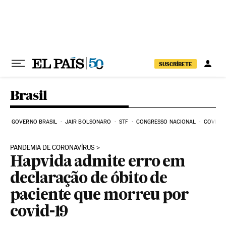
Pular para o conteúdo
SUSCRÍBETE
Brasil
GOVERNO BRASIL
JAIR BOLSONARO
STF
CONGRESSO NACIONAL
COVID-1
PANDEMIA DE CORONAVÍRUS
Hapvida admite erro em
declaração de óbito de
paciente que morreu por
covid-19