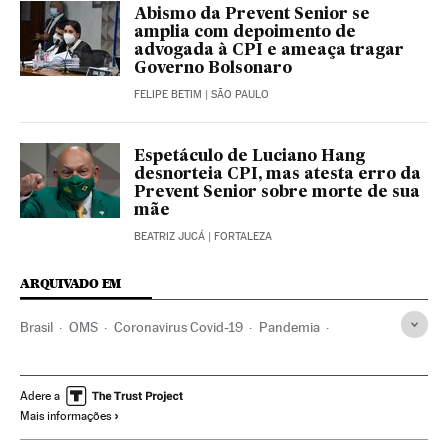
Abismo da Prevent Senior se
amplia com depoimento de
advogada à CPI e ameaça tragar
Governo Bolsonaro
FELIPE BETIM
| SÃO PAULO
Espetáculo de Luciano Hang
desnorteia CPI, mas atesta erro da
Prevent Senior sobre morte de sua
mãe
BEATRIZ JUCÁ
| FORTALEZA
ARQUIVADO EM
Brasil
OMS
Coronavirus Covid-19
Pandemia
Coronavirus
Doenças infecciosas
Doenças respiratórias
Ministério Saúde
Previdência privada
Cloroquina
Adere a
Mais informações