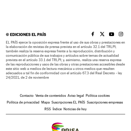
©
EDICIONES EL PAÍS
EL PAÍS BRASIL EN
EL PAÍS BRASI
EL PAÍS B
EL PA
EL PAÍS ejerce la oposición expresa frente al uso de sus obras y prestaciones en
la elaboración de revistas de prensa prevista en el artículo 32.1 del TRLPI;
también realiza la reserva expresa frente a la reproducción, distribución y
comunicación pública de sus trabajos y artículos sobre temas de actualidad
prevista en el artículo 33.1 del TRLPI; y, asimismo, realiza una reserva expresa
de las reproducciones y usos de las obras y otras prestaciones accesibles desde
este sitio web a medios de lectura mecánica u otros medios que resulten
adecuados a tal fin de conformidad con el artículo 67.3 del Real Decreto - ley
24/2021, de 2 de noviembre
Contacto
Venta de contenidos
Aviso legal
Política cookies
Política de privacidad
Mapa
Suscripciones EL PAÍS
Suscripciones empresas
RSS
Índice
Noticias de hoy