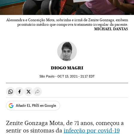
Alessandra e Conceição Mota, sobrinha e irmã de Zenite Gonzaga, exibem
prontuário médico que comprova tratamento irregular da parente.
MICHAEL DANTAS
DIOGO MAGRI
São Paulo -
OCT
13, 2021 - 21:17
EDT
Compartir en Whatsapp
Compartir en Facebook
Compartir en Twitter
Desplegar Redes Sociales
Añadir EL PAÍS en Google
Zenite Gonzaga Mota, de 71 anos, começou a
sentir os sintomas da
infecção por covid-19