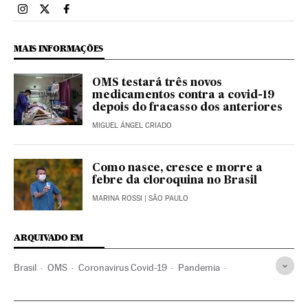
Brasil El País Brasil en Instagram
Brasil El País Brasil en Twitter
Brasil El País Brasil en Facebook
MAIS INFORMAÇÕES
OMS testará três novos
medicamentos contra a covid-19
depois do fracasso dos anteriores
MIGUEL ÁNGEL CRIADO
Como nasce, cresce e morre a
febre da cloroquina no Brasil
MARINA ROSSI
| SÃO PAULO
ARQUIVADO EM
Brasil
OMS
Coronavirus Covid-19
Pandemia
Coronavirus
Doenças infecciosas
Doenças respiratórias