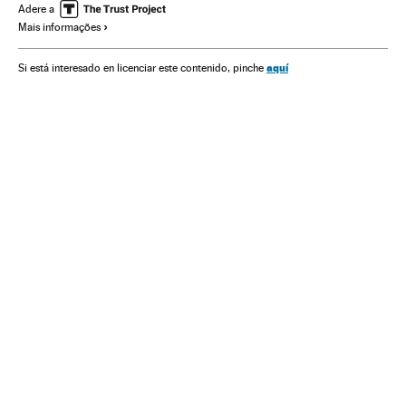
Ministério Saúde
Cloroquina
Medicamentos
Adere a
Mais informações
Amazônia
Hospitais
aquí
Si está interesado en licenciar este contenido, pinche