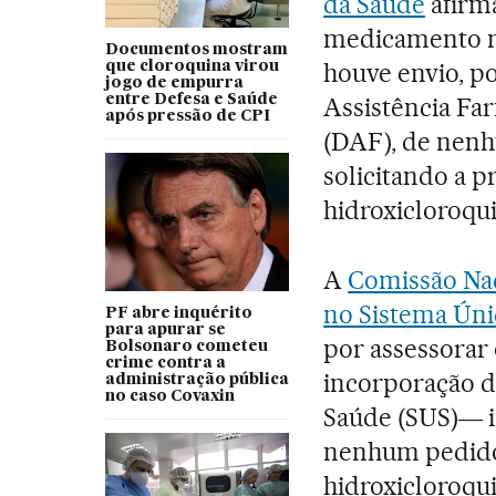
da Saúde
afirm
medicamento nã
Documentos mostram
houve envio, p
que cloroquina virou
jogo de empurra
entre Defesa e Saúde
Assistência Fa
após pressão de CPI
(DAF), de nenh
solicitando a p
hidroxicloroqu
A
Comissão Nac
no Sistema Úni
PF abre inquérito
para apurar se
por assessorar 
Bolsonaro cometeu
crime contra a
incorporação d
administração pública
no caso Covaxin
Saúde (SUS)― i
nenhum pedido 
hidroxicloroqui