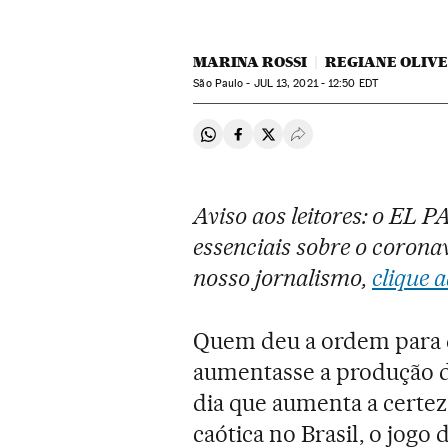
MARINA ROSSI
REGIANE OLIV
São Paulo -
JUL
13, 2021 - 12:50
EDT
Compartir en Whatsapp
Compartir en Facebook
Compartir en Twitter
Desplegar Redes Soci
Aviso aos leitores: o EL 
essenciais sobre o coronav
nosso jornalismo,
clique a
Quem deu a ordem para 
aumentasse a produção 
dia que aumenta a certez
caótica no Brasil, o jogo