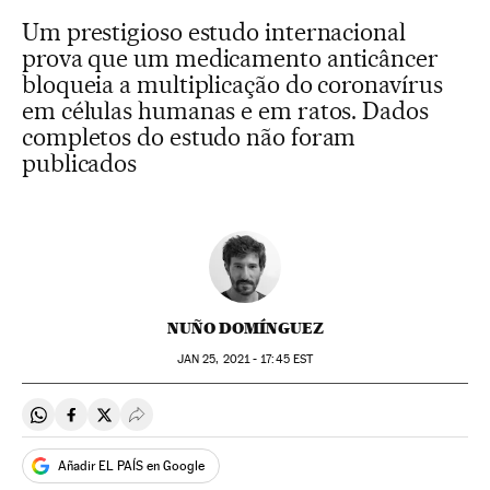
Um prestigioso estudo internacional
prova que um medicamento anticâncer
bloqueia a multiplicação do coronavírus
em células humanas e em ratos. Dados
completos do estudo não foram
publicados
NUÑO DOMÍNGUEZ
JAN
25, 2021 - 17:45
EST
Compartir en Whatsapp
Compartir en Facebook
Compartir en Twitter
Desplegar Redes Sociales
Añadir EL PAÍS en Google