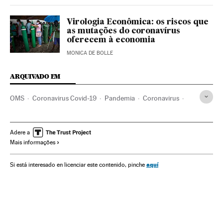
Virologia Econômica: os riscos que
as mutações do coronavírus
oferecem à economia
MONICA DE BOLLE
ARQUIVADO EM
OMS
Coronavirus Covid-19
Pandemia
Coronavirus
Doenças infecciosas
Doenças respiratórias
Espanha
Pharmamar
Medicamentos
Câncer
Remdesivir
Adere a
Mais informações
aquí
Si está interesado en licenciar este contenido, pinche