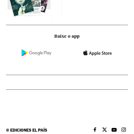
Baixe o app
©
EDICIONES EL PAÍS
EL PAÍS BRASIL EN
EL PAÍS BRASI
EL PAÍS B
EL PA