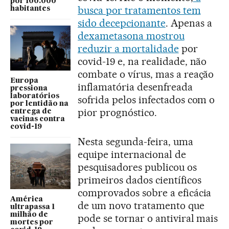
por 100.000
busca por tratamentos tem
habitantes
sido decepcionante
. Apenas a
dexametasona mostrou
reduzir a mortalidade
por
covid-19 e, na realidade, não
combate o vírus, mas a reação
Europa
inflamatória desenfreada
pressiona
laboratórios
sofrida pelos infectados com o
por lentidão na
pior prognóstico.
entrega de
vacinas contra
covid-19
Nesta segunda-feira, uma
equipe internacional de
pesquisadores publicou os
primeiros dados científicos
comprovados sobre a eficácia
América
de um novo tratamento que
ultrapassa 1
milhão de
pode se tornar o antiviral mais
mortes por