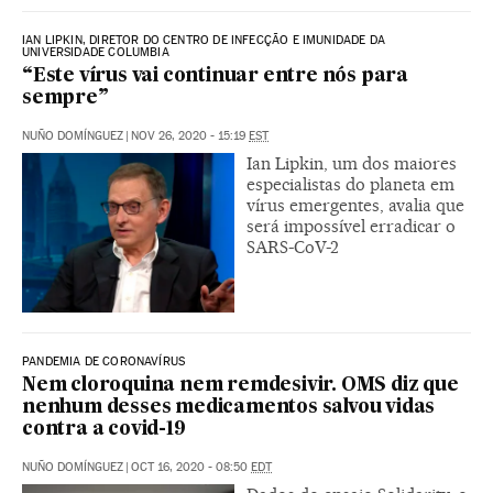
IAN LIPKIN, DIRETOR DO CENTRO DE INFECÇÃO E IMUNIDADE DA
UNIVERSIDADE COLUMBIA
“Este vírus vai continuar entre nós para
sempre”
NUÑO DOMÍNGUEZ
|
NOV 26, 2020 - 15:19
EST
Ian Lipkin, um dos maiores
especialistas do planeta em
vírus emergentes, avalia que
será impossível erradicar o
SARS-CoV-2
PANDEMIA DE CORONAVÍRUS
Nem cloroquina nem remdesivir. OMS diz que
nenhum desses medicamentos salvou vidas
contra a covid-19
NUÑO DOMÍNGUEZ
|
OCT 16, 2020 - 08:50
EDT