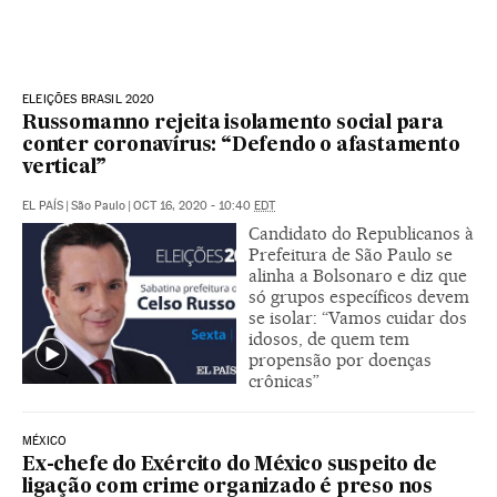
ELEIÇÕES BRASIL 2020
Russomanno rejeita isolamento social para
conter coronavírus: “Defendo o afastamento
vertical”
EL PAÍS
|
São Paulo
|
OCT 16, 2020 - 10:40
EDT
Candidato do Republicanos à
Prefeitura de São Paulo se
alinha a Bolsonaro e diz que
só grupos específicos devem
se isolar: “Vamos cuidar dos
idosos, de quem tem
propensão por doenças
crônicas”
MÉXICO
Ex-chefe do Exército do México suspeito de
ligação com crime organizado é preso nos