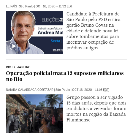
EL PAÍS
|
São Paulo
|
OCT 16, 2020 - 11:32
EDT
Candidato à Prefeitura de
São Paulo pelo PSD critica
gestão Bruno Covas na
cidade e defende nova lei
sobre tombamentos para
incentivar ocupação de
prédios antigos
RIO DE JANEIRO
Operação policial mata 12 supostos milicianos
no Rio
NAIARA GALARRAGA GORTÁZAR
|
São Paulo
|
OCT 16, 2020 - 11:16
EDT
Grupo passou a ser vigiado
15 dias atrás, depois que dois
candidatos a vereador foram
mortos na região da Baixada
Fluminense