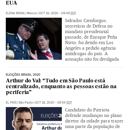
EUA
ELENA REINA
|
México
|
OCT 16, 2020 - 09:49
EDT
Salvador Cienfuegos,
secretário de Defesa no
mandato presidencial
passado, de Enrique Peña
Nieto, foi detido em Los
Angeles a pedido agência
antidrogas do país. A
acusação não foi divulgada
ELEIÇÕES BRASIL 2020
Arthur do Val: “Tudo em São Paulo está
centralizado, enquanto as pessoas estão na
periferia”
EL PAÍS
|
São Paulo
|
OCT 16, 2020 - 08:54
EDT
Candidato do Patriota
defende mudanças no plano
diretor da cidade para trazer
uma parte da população de