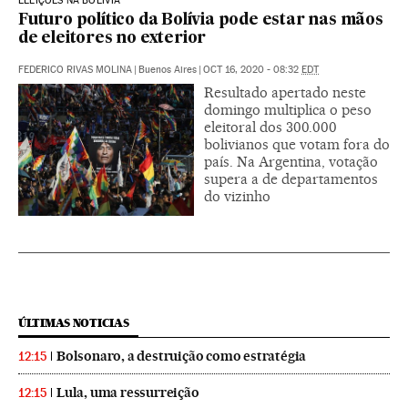
ELEIÇÕES NA BOLÍVIA
Futuro político da Bolívia pode estar nas mãos
de eleitores no exterior
FEDERICO RIVAS MOLINA
|
Buenos Aires
|
OCT 16, 2020 - 08:32
EDT
Resultado apertado neste
domingo multiplica o peso
eleitoral dos 300.000
bolivianos que votam fora do
país. Na Argentina, votação
supera a de departamentos
do vizinho
ÚLTIMAS NOTICIAS
Bolsonaro, a destruição como estratégia
12:15
Lula, uma ressurreição
12:15