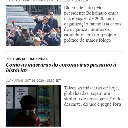
LEONARDO MARTINS BARBOSA
|
OCT 16, 2020 - 18:49
EDT
Bloco liderado pelo
presidente Bolsonaro entra
nas eleições de 2020 sem
organização partidária capaz
de organizar inúmeros
candidatos em um projeto
político de maior fôlego
PANDEMIA DE CORONAVÍRUS
Como as máscaras do coronavírus passarão à
história?
JUAN ARIAS
|
OCT 16, 2020 - 15:30
EDT
Talvez as máscaras de hoje,
globalizadas, sejam um
símbolo de nossa geração do
descarte, do use e jogue fora