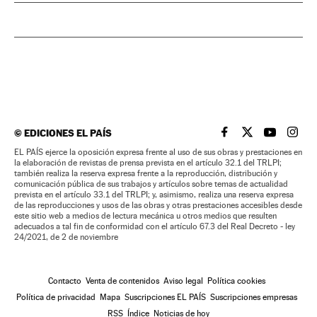
©
EDICIONES EL PAÍS
EL PAÍS BRASIL EN
EL PAÍS BRASI
EL PAÍS B
EL PA
EL PAÍS ejerce la oposición expresa frente al uso de sus obras y prestaciones en
la elaboración de revistas de prensa prevista en el artículo 32.1 del TRLPI;
también realiza la reserva expresa frente a la reproducción, distribución y
comunicación pública de sus trabajos y artículos sobre temas de actualidad
prevista en el artículo 33.1 del TRLPI; y, asimismo, realiza una reserva expresa
de las reproducciones y usos de las obras y otras prestaciones accesibles desde
este sitio web a medios de lectura mecánica u otros medios que resulten
adecuados a tal fin de conformidad con el artículo 67.3 del Real Decreto - ley
24/2021, de 2 de noviembre
Contacto
Venta de contenidos
Aviso legal
Política cookies
Política de privacidad
Mapa
Suscripciones EL PAÍS
Suscripciones empresas
RSS
Índice
Noticias de hoy