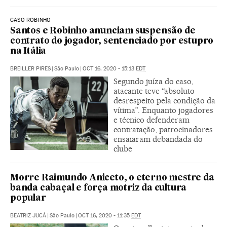
CASO ROBINHO
Santos e Robinho anunciam suspensão de
contrato do jogador, sentenciado por estupro
na Itália
BREILLER PIRES
|
São Paulo
|
OCT 16, 2020 - 15:13
EDT
Segundo juíza do caso,
atacante teve “absoluto
desrespeito pela condição da
vítima”. Enquanto jogadores
e técnico defenderam
contratação, patrocinadores
ensaiaram debandada do
clube
Morre Raimundo Aniceto, o eterno mestre da
banda cabaçal e força motriz da cultura
popular
BEATRIZ JUCÁ
|
São Paulo
|
OCT 16, 2020 - 11:35
EDT