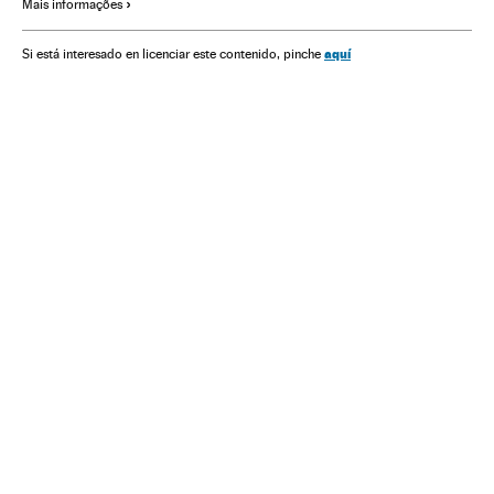
Mais informações
Comissão Europeia
Medicamentos
Investigação científica
Guerra comercial
Remdesivir
aquí
Si está interesado en licenciar este contenido, pinche