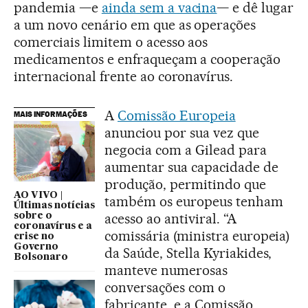
pandemia —e
ainda sem a vacina
— e dê lugar
a um novo cenário em que as operações
comerciais limitem o acesso aos
medicamentos e enfraqueçam a cooperação
internacional frente ao coronavírus.
A
Comissão Europeia
MAIS INFORMAÇÕES
anunciou por sua vez que
negocia com a Gilead para
aumentar sua capacidade de
produção, permitindo que
AO VIVO |
também os europeus tenham
Últimas notícias
acesso ao antiviral. “A
sobre o
coronavírus e a
comissária (ministra europeia)
crise no
Governo
da Saúde, Stella Kyriakides,
Bolsonaro
manteve numerosas
conversações com o
fabricante, e a Comissão