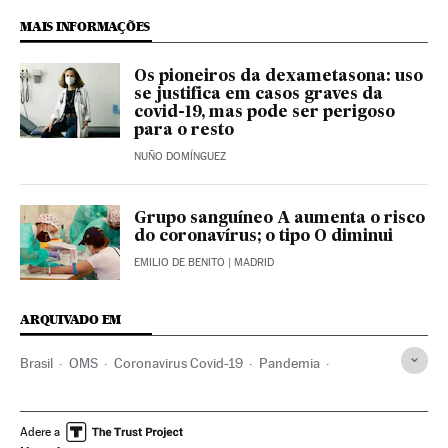
MAIS INFORMAÇÕES
Os pioneiros da dexametasona: uso
se justifica em casos graves da
covid-19, mas pode ser perigoso
para o resto
NUÑO DOMÍNGUEZ
Grupo sanguíneo A aumenta o risco
do coronavírus; o tipo O diminui
EMILIO DE BENITO
| MADRID
ARQUIVADO EM
Brasil
OMS
Coronavirus Covid-19
Pandemia
Coronavirus
Doenças infecciosas
Doenças respiratórias
Ministério Saúde
Estados Unidos
União Europeia
Adere a