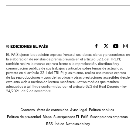
©
EDICIONES EL PAÍS
EL PAÍS BRASIL EN
EL PAÍS BRASI
EL PAÍS B
EL PA
EL PAÍS ejerce la oposición expresa frente al uso de sus obras y prestaciones en
la elaboración de revistas de prensa prevista en el artículo 32.1 del TRLPI;
también realiza la reserva expresa frente a la reproducción, distribución y
comunicación pública de sus trabajos y artículos sobre temas de actualidad
prevista en el artículo 33.1 del TRLPI; y, asimismo, realiza una reserva expresa
de las reproducciones y usos de las obras y otras prestaciones accesibles desde
este sitio web a medios de lectura mecánica u otros medios que resulten
adecuados a tal fin de conformidad con el artículo 67.3 del Real Decreto - ley
24/2021, de 2 de noviembre
Contacto
Venta de contenidos
Aviso legal
Política cookies
Política de privacidad
Mapa
Suscripciones EL PAÍS
Suscripciones empresas
RSS
Índice
Noticias de hoy