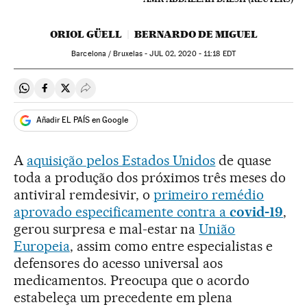
ORIOL GÜELL
BERNARDO DE MIGUEL
Barcelona / Bruxelas -
JUL
02, 2020 - 11:18
EDT
Compartir en Whatsapp
Compartir en Facebook
Compartir en Twitter
Desplegar Redes Sociales
Añadir EL PAÍS en Google
A
aquisição pelos Estados Unidos
de quase
toda a produção dos próximos três meses do
antiviral remdesivir, o
primeiro remédio
aprovado especificamente contra a
covid-19
,
gerou surpresa e mal-estar na
União
Europeia
, assim como entre especialistas e
defensores do acesso universal aos
medicamentos. Preocupa que o acordo
estabeleça um precedente em plena