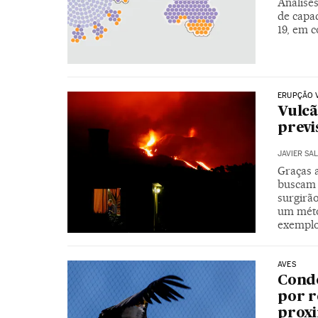
Análise
de capac
19, em 
ERUPÇÃO 
Vulcã
previ
JAVIER SA
Graças 
buscam 
surgirão
um méto
exemplo
AVES
Condo
por r
prox