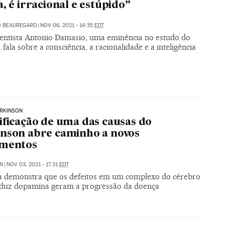
a, é irracional e estúpido”
O BEAUREGARD
|
NOV 06, 2021 - 14:35
EDT
entista Antonio Damasio, uma eminência no estudo do
 fala sobre a consciência, a racionalidade e a inteligência
ARKINSON
ificação de uma das causas do
nson abre caminho a novos
amentos
N
|
NOV 03, 2021 - 17:31
EDT
a demonstra que os defeitos em um complexo do cérebro
duz dopamina geram a progressão da doença