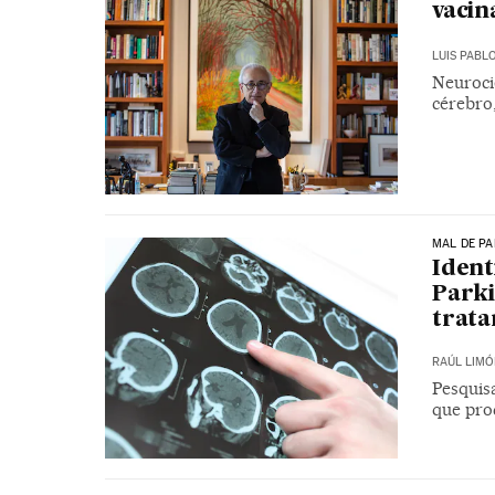
vacin
LUIS PABL
Neuroci
cérebro,
MAL DE P
Ident
Parki
trat
RAÚL LIMÓ
Pesquis
que pro