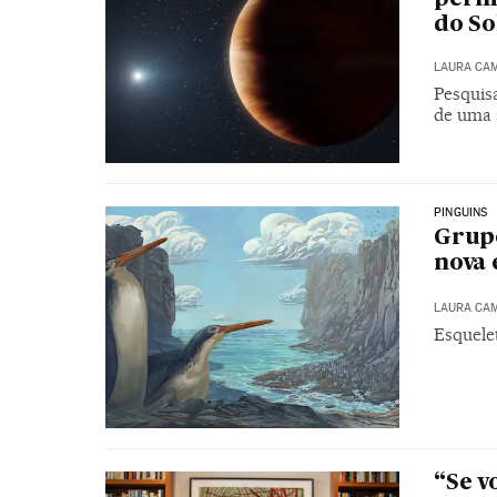
do So
LAURA CA
Pesquis
de uma 
PINGUINS
Grupo
nova 
LAURA CA
Esquele
“Se v