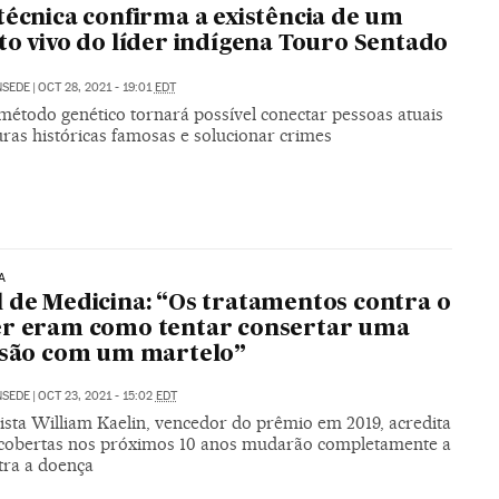
técnica confirma a existência de um
to vivo do líder indígena Touro Sentado
NSEDE
|
OCT 28, 2021 - 19:01
EDT
método genético tornará possível conectar pessoas atuais
ras históricas famosas e solucionar crimes
A
 de Medicina: “Os tratamentos contra o
er eram como tentar consertar uma
isão com um martelo”
NSEDE
|
OCT 23, 2021 - 15:02
EDT
ista William Kaelin, vencedor do prêmio em 2019, acredita
cobertas nos próximos 10 anos mudarão completamente a
tra a doença