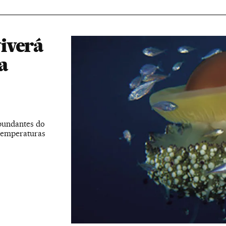
iverá
a
abundantes do
 temperaturas