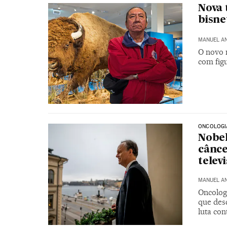
Nova 
bisne
MANUEL A
O novo 
com figu
ONCOLOGI
Nobel
cânc
telev
MANUEL A
Oncolog
que des
luta con