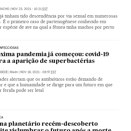
MACHO
|
NOV 23, 2021 - 10:21
EST
já tinham tido descendência por via sexual em numerosas
s. É o primeiro caso de partenogênese conhecido em
r espécie de ave na qual a fêmea tinha machos por perto
INFECCIOSAS
xima pandemia já começou: covid-19
ra a aparição de superbactérias
NSEDE
|
Madri
|
NOV 18, 2021 - 08:57
EST
ades alertam que os antibióticos estão deixando de
ar e que a humanidade se dirige para um futuro em que
 ferida pode ser letal
CA
ma planetário recém-descoberto
te vislumbrar o futuro após a morte