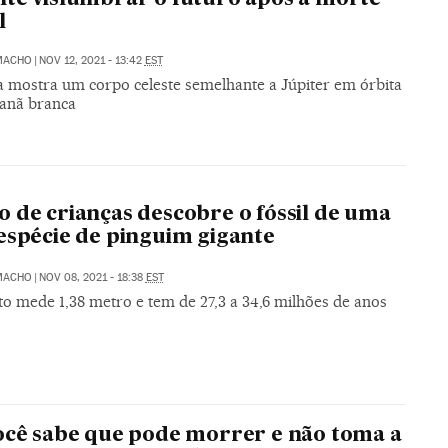
l
MACHO
|
NOV 12, 2021 - 13:42
EST
a mostra um corpo celeste semelhante a Júpiter em órbita
anã branca
 de crianças descobre o fóssil de uma
espécie de pinguim gigante
MACHO
|
NOV 08, 2021 - 18:38
EST
to mede 1,38 metro e tem de 27,3 a 34,6 milhões de anos
ocê sabe que pode morrer e não toma a