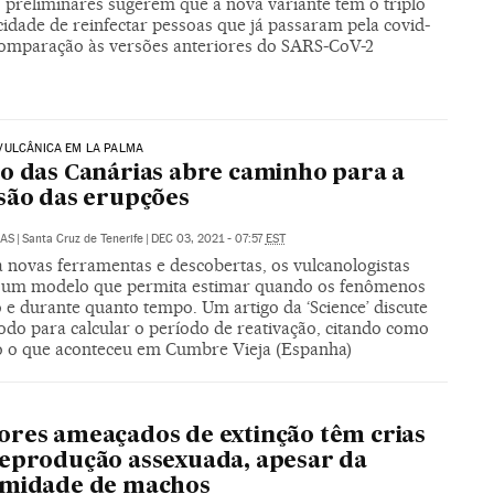
s preliminares sugerem que a nova variante tem o triplo
idade de reinfectar pessoas que já passaram pela covid-
comparação às versões anteriores do SARS-CoV-2
VULCÂNICA EM LA PALMA
o das Canárias abre caminho para a
são das erupções
LAS
|
Santa Cruz de Tenerife
|
DEC 03, 2021 - 07:57
EST
a novas ferramentas e descobertas, os vulcanologistas
um modelo que permita estimar quando os fenômenos
 e durante quanto tempo. Um artigo da ‘Science’ discute
do para calcular o período de reativação, citando como
 o que aconteceu em Cumbre Vieja (Espanha)
res ameaçados de extinção têm crias
eprodução assexuada, apesar da
imidade de machos