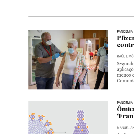
PANDEMIA
Pfize
contr
RAÚL LIMÓ
Segundo
aplicaçõ
menos c
Comunid
PANDEMIA
Ômicr
‘Fran
MANUEL A