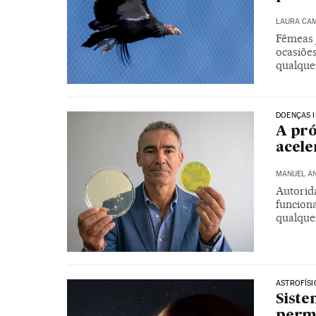
LAURA CA
Fêmeas 
ocasiõe
qualque
DOENÇAS 
A pró
acele
MANUEL A
Autorid
funcion
qualquer
ASTROFÍSI
Siste
permi