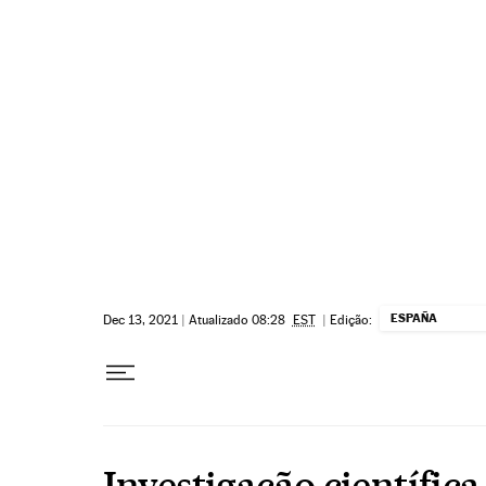
Pular para o conteúdo
ESPAÑA
Dec 13, 2021
|
Atualizado 08:28
EST
|
Edição:
Investigação científica