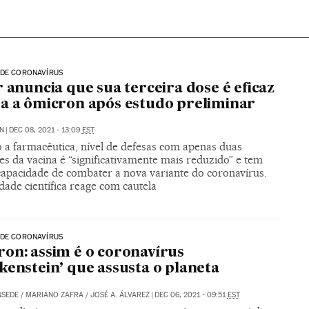
 DE CORONAVÍRUS
r anuncia que sua terceira dose é eficaz
a a ômicron após estudo preliminar
N
|
DEC 08, 2021 - 13:09
EST
 a farmacêutica, nível de defesas com apenas duas
es da vacina é “significativamente mais reduzido” e tem
apacidade de combater a nova variante do coronavírus.
ade científica reage com cautela
 DE CORONAVÍRUS
on: assim é o coronavírus
kenstein’ que assusta o planeta
NSEDE
/
MARIANO ZAFRA
/
JOSÉ A. ÁLVAREZ
|
DEC 06, 2021 - 09:51
EST