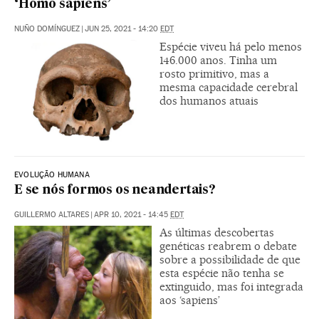
‘Homo sapiens’
NUÑO DOMÍNGUEZ
|
JUN 25, 2021 - 14:20
EDT
Espécie viveu há pelo menos
146.000 anos. Tinha um
rosto primitivo, mas a
mesma capacidade cerebral
dos humanos atuais
EVOLUÇÃO HUMANA
E se nós formos os neandertais?
GUILLERMO ALTARES
|
APR 10, 2021 - 14:45
EDT
As últimas descobertas
genéticas reabrem o debate
sobre a possibilidade de que
esta espécie não tenha se
extinguido, mas foi integrada
aos ‘sapiens’