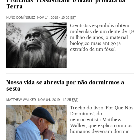
Proteínas ‘ressuscitam’ o maior primata da
Terra
NUÑO DOMÍNGUEZ
|
NOV 14, 2019 - 15:52
EST
Cientistas espanhóis obtêm
moléculas de um dente de 1,9
milhão de anos, o material
biológico mais antigo já
extraído de um fóssil
Nossa vida se abrevia por não dormirmos a
sesta
MATTHEW WALKER
|
NOV 04, 2019 - 12:25
EST
Trecho do livro ‘Por Que Nós
Dormimos’, do
neurocientista Matthew
Walker, que explica como os
humanos deveriam dormir