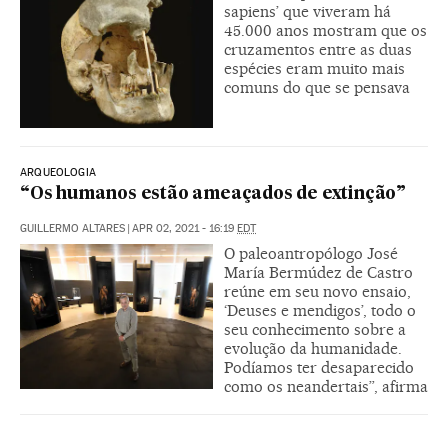
sapiens’ que viveram há
45.000 anos mostram que os
cruzamentos entre as duas
espécies eram muito mais
comuns do que se pensava
ARQUEOLOGIA
“Os humanos estão ameaçados de extinção”
GUILLERMO ALTARES
|
APR 02, 2021 - 16:19
EDT
O paleoantropólogo José
María Bermúdez de Castro
reúne em seu novo ensaio,
‘Deuses e mendigos’, todo o
seu conhecimento sobre a
evolução da humanidade.
Podíamos ter desaparecido
como os neandertais”, afirma