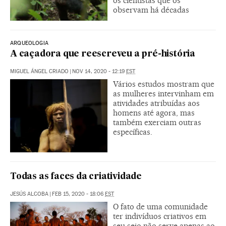
os cientistas que os
observam há décadas
ARQUEOLOGIA
A caçadora que reescreveu a pré-história
MIGUEL ÁNGEL CRIADO
|
NOV 14, 2020 - 12:19
EST
Vários estudos mostram que
as mulheres intervinham em
atividades atribuídas aos
homens até agora, mas
também exerciam outras
específicas.
Todas as faces da criatividade
JESÚS ALCOBA
|
FEB 15, 2020 - 18:06
EST
O fato de uma comunidade
ter indivíduos criativos em
seu seio não serve apenas ao