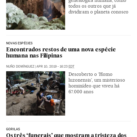
genealógica humana, como
todos os outros que já
dividiram o planeta conosco
NOVAS ESPÉCIES
Encontrados restos de uma nova espécie
humana nas Filipinas
NUÑO DOMÍNGUEZ
|
APR 10, 2019 - 16:23
EDT
Descoberto o ‘Homo
luzonensis’, um misterioso
hominídeo que viveu há
67.000 anos
GORILAS
Os três ‘funerais’ que mostram a tristeza dos