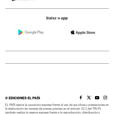
Baixe o app
©
EDICIONES EL PAÍS
EL PAÍS BRASIL EN
EL PAÍS BRASI
EL PAÍS B
EL PA
EL PAÍS ejerce la oposición expresa frente al uso de sus obras y prestaciones en
la elaboración de revistas de prensa prevista en el artículo 32.1 del TRLPI;
también realiza la reserva expresa frente a la reproducción, distribución y