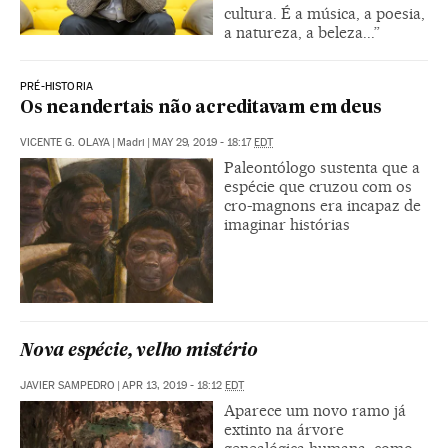
cultura. É a música, a poesia,
a natureza, a beleza...”
PRÉ-HISTORIA
Os neandertais não acreditavam em deus
VICENTE G. OLAYA
|
Madri
|
MAY 29, 2019 - 18:17
EDT
Paleontólogo sustenta que a
espécie que cruzou com os
cro-magnons era incapaz de
imaginar histórias
Nova espécie, velho mistério
JAVIER SAMPEDRO
|
APR 13, 2019 - 18:12
EDT
Aparece um novo ramo já
extinto na árvore