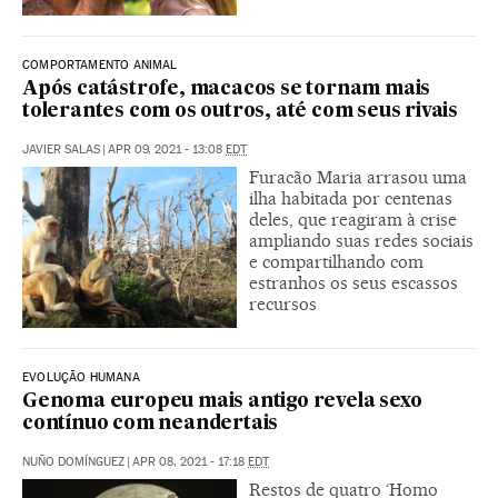
COMPORTAMENTO ANIMAL
Após catástrofe, macacos se tornam mais
tolerantes com os outros, até com seus rivais
JAVIER SALAS
|
APR 09, 2021 - 13:08
EDT
Furacão Maria arrasou uma
ilha habitada por centenas
deles, que reagiram à crise
ampliando suas redes sociais
e compartilhando com
estranhos os seus escassos
recursos
EVOLUÇÃO HUMANA
Genoma europeu mais antigo revela sexo
contínuo com neandertais
NUÑO DOMÍNGUEZ
|
APR 08, 2021 - 17:18
EDT
Restos de quatro ‘Homo