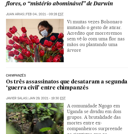
flores, o “mistério abominável” de Darwin
JUAN ARIAS
|
FEB 04, 2021 - 09:28
EST
Vi muitas vezes Bolsonaro
imitando o gesto de atirar.
Acredito que morreremos
sem vê-lo com uma flor nas
mãos ou plantando uma
árvore
CHIMPANZÉS
Os três assassinatos que desataram a segunda
‘guerra civil’ entre chimpanzés
JAVIER SALAS
|
JAN 29, 2021 - 19:30
EST
A comunidade Ngogo em
Uganda se dividiu em dois
grupos. A brutalidade das
mortes entre ex-
companheiros surpreende