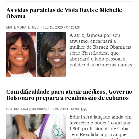
As vidas paralelas de Viola Davis e Michelle
Obama
MAITE MORATE
|
Madri
|
FEB 15, 2020 - 07:13
EST
A atriz, famosa por seu
ativismo, encarnará a
mulher de Barack Obama na
série ‘First Ladies’, que
abordará o lado pessoal e
político das primeiras-damas
Com dificuldade para atrair médicos, Governo
Bolsonaro prepara a readmissão de cubanos
BEATRIZ JUCÁ
|
São Paulo
|
FEB 15, 2020 - 06:06
EST
Edital será lançado ainda em
fevereiro e poderá contratar
1.800 profissionais de Cuba
sem Revalida, a prova que