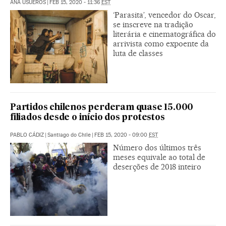
ANA USUEROS
|
FEB 15, 2020 - 11:36
EST
‘Parasita’, vencedor do Oscar,
se inscreve na tradição
literária e cinematográfica do
arrivista como expoente da
luta de classes
Partidos chilenos perderam quase 15.000
filiados desde o início dos protestos
PABLO CÁDIZ
|
Santiago do Chile
|
FEB 15, 2020 - 09:00
EST
Número dos últimos três
meses equivale ao total de
deserções de 2018 inteiro