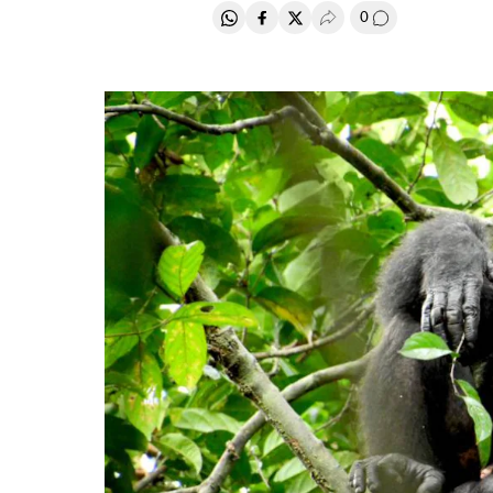
0
Compartir en Whatsapp
Compartir en Facebook
Compartir en Twitter
Desplegar Redes Soci
Comentários