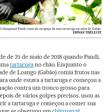
O chimpanzé Pandi come da carapaça de uma tartaruga na selva do Gabão.
ERWAN THÉLESTE
de de 25 de maio de 2018 quando Pandi,
 uma
tartaruga
no chão. Enquanto o
ade de Loango (Gabão) comia frutos nas
para onde estava a tartaruga e começou a
ação contra um tronco grosso para
pois de vários golpes precisos, usou as
rir a tartaruga e começou a comer sua
z que se observou um
chimpanzé