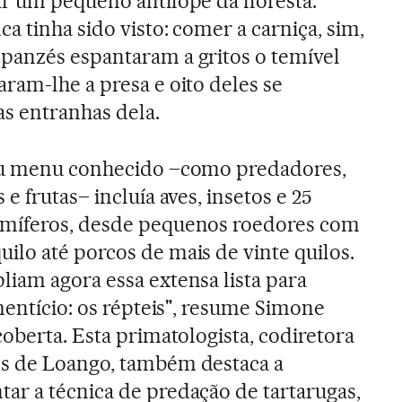
r um pequeno antílope da floresta.
a tinha sido visto: comer a carniça, sim,
panzés espantaram a gritos o temível
ram-lhe a presa e oito deles se
s entranhas dela.
eu menu conhecido –como predadores,
e frutas– incluía aves, insetos e 25
amíferos, desde pequenos roedores com
ilo até porcos de mais de vinte quilos.
iam agora essa extensa lista para
mentício: os répteis", resume Simone
oberta. Esta primatologista, codiretora
s de Loango, também destaca a
r a técnica de predação de tartarugas,