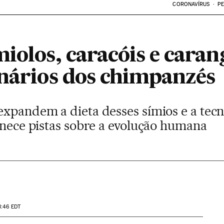
CORONAVÍRUS
PE
iolos, caracóis e caran
inários dos chimpanzés
expandem a dieta desses símios e a tec
rnece pistas sobre a evolução humana
3:46
EDT