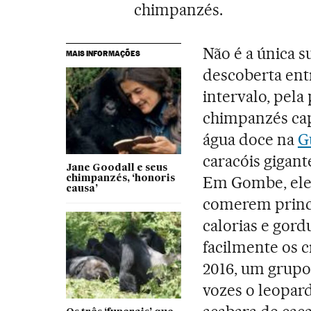
chimpanzés.
Não é a única 
MAIS INFORMAÇÕES
descoberta en
intervalo, pela
chimpanzés ca
água doce na
G
caracóis gigant
Jane Goodall e seus
Em Gombe, ele
chimpanzés, ‘honoris
causa’
comerem princi
calorias e gord
facilmente os 
2016, um grup
vozes o leopar