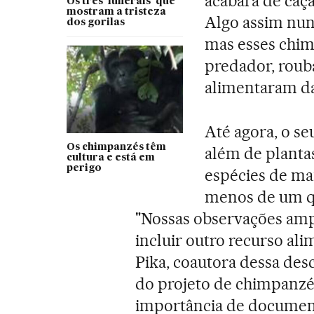
acabara de caça
Os três ‘funerais’ que
mostram a tristeza
Algo assim nunc
dos gorilas
mas esses chim
predador, rouba
alimentaram da
Até agora, o s
Os chimpanzés têm
além de plantas 
cultura e está em
perigo
espécies de m
menos de um qu
"Nossas observações ampl
incluir outro recurso ali
Pika, coautora dessa desc
do projeto de chimpanzé
importância de documenta