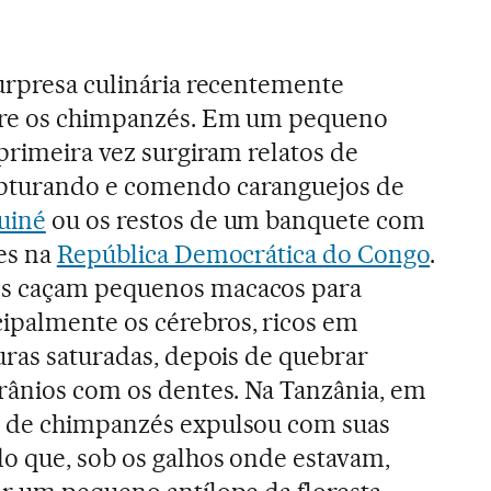
surpresa culinária recentemente
tre os chimpanzés. Em um pequeno
 primeira vez surgiram relatos de
pturando e comendo caranguejos de
uiné
ou os restos de um banquete com
es na
República Democrática do Congo
.
s caçam pequenos macacos para
palmente os cérebros, ricos em
uras saturadas, depois de quebrar
crânios com os dentes. Na Tanzânia, em
o de chimpanzés expulsou com suas
do que, sob os galhos onde estavam,