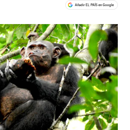
Añadir EL PAÍS en Google
ales