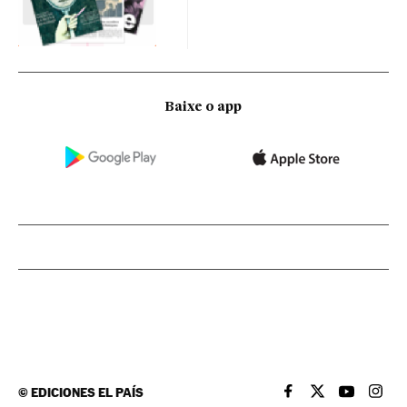
Baixe o app
©
EDICIONES EL PAÍS
EL PAÍS BRASIL EN
EL PAÍS BRASI
EL PAÍS B
EL PA