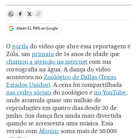
Compartir en Whatsapp
Compartir en Facebook
Compartir en Twitter
Desplegar Redes Sociales
Añadir EL PAÍS en Google
O
gorila
do vídeo que abre essa reportagem é
Zola, um
primata
de 14 anos de idade que
chamou a atenção na internet
com sua
coreografia na água. A dança do vídeo
aconteceu no
Zoológico de Dallas (Texas,
Estados Unidos)
. A cena foi compartilhada
nas redes sóciais
do zoológico e
no YouTube
,
onde acumula quase um milhão de
reproduções em quatro dias desde 20 de
junho. Sua dança fica ainda mais divertida
quando se acrescenta uma música. Essa
versão com
Maniac
soma mais de 50.000