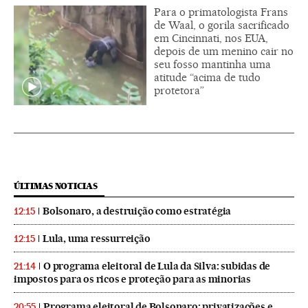
Para o primatologista Frans
de Waal, o gorila sacrificado
em Cincinnati, nos EUA,
depois de um menino cair no
seu fosso mantinha uma
atitude “acima de tudo
protetora”
ÚLTIMAS NOTICIAS
Bolsonaro, a destruição como estratégia
12:15
Lula, uma ressurreição
12:15
O programa eleitoral de Lula da Silva: subidas de
21:14
impostos para os ricos e proteção para as minorias
Programa eleitoral de Bolsonaro: privatizações e
20:55