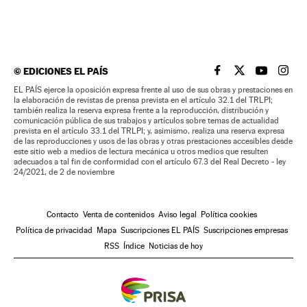
©
EDICIONES EL PAÍS
EL PAÍS BRASIL EN
EL PAÍS BRASI
EL PAÍS B
EL PA
EL PAÍS ejerce la oposición expresa frente al uso de sus obras y prestaciones en
la elaboración de revistas de prensa prevista en el artículo 32.1 del TRLPI;
también realiza la reserva expresa frente a la reproducción, distribución y
comunicación pública de sus trabajos y artículos sobre temas de actualidad
prevista en el artículo 33.1 del TRLPI; y, asimismo, realiza una reserva expresa
de las reproducciones y usos de las obras y otras prestaciones accesibles desde
este sitio web a medios de lectura mecánica u otros medios que resulten
adecuados a tal fin de conformidad con el artículo 67.3 del Real Decreto - ley
24/2021, de 2 de noviembre
Contacto
Venta de contenidos
Aviso legal
Política cookies
Política de privacidad
Mapa
Suscripciones EL PAÍS
Suscripciones empresas
RSS
Índice
Noticias de hoy