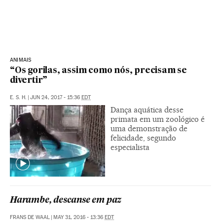
ANIMAIS
“Os gorilas, assim como nós, precisam se
divertir”
E. S. H.
|
JUN 24, 2017 - 15:36
EDT
Dança aquática desse
primata em um zoológico é
uma demonstração de
felicidade, segundo
especialista
Harambe, descanse em paz
FRANS DE WAAL
|
MAY 31, 2016 - 13:36
EDT