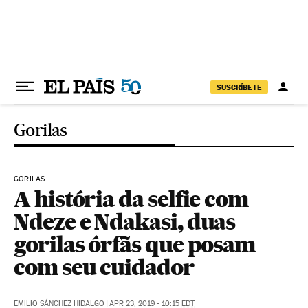
Pular para o conteúdo
SUSCRÍBETE
Gorilas
GORILAS
A história da selfie com
Ndeze e Ndakasi, duas
gorilas órfãs que posam
com seu cuidador
EMILIO SÁNCHEZ HIDALGO
|
APR 23, 2019 - 10:15
EDT