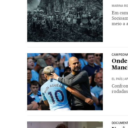
MARINA RO
Em camp
Socioam
meio a 
CAMPEONA
Onde 
Manch
EL PAÍS
|
AP
Confront
rodadas
DOCUMENTÁ