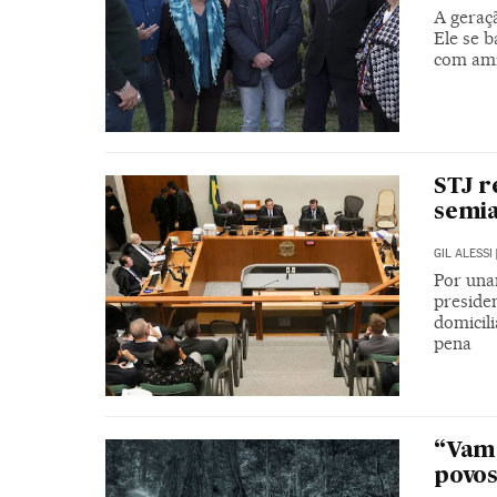
A geraç
Ele se 
com am
STJ r
semi
GIL ALESSI
Por una
preside
domicil
pena
“Vamo
povos