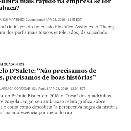
subirá mais rápido na empresa se for
abaca?
ANOS MARTÍNEZ
|
Copenhague
|
APR 23, 2019 - 14:57
EDT
ário inspirado no ensaio filosófico ‘Assholes: A Theory’
um dos perfis mais tóxicos (e tolerados) da sociedade
EM QUADRINHOS
lo D’Salete: “Não precisamos de
s, precisamos de boas histórias”
ALARRAGA GORTÁZAR
|
São Paulo
|
APR 23, 2019 - 13:54
EDT
r do Prêmio Eisner em 2018, o 'Oscar' dos quadrinhos,
re ‘Angola Janga’, seu ambicioso relato gráfico sobre
s e conta como descobriu "a perspectiva negra da história
ra" na adolescência por meio do rap