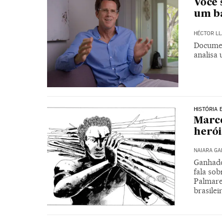
Você 
um b
HÉCTOR LL
Document
analisa 
HISTÓRIA 
Marce
herói
NAIARA G
Ganhado
fala sob
Palmare
brasilei