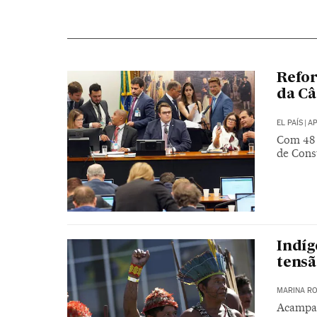
Refor
da C
EL PAÍS
|
AP
Com 48 
de Const
Indíg
tensã
MARINA RO
Acampam