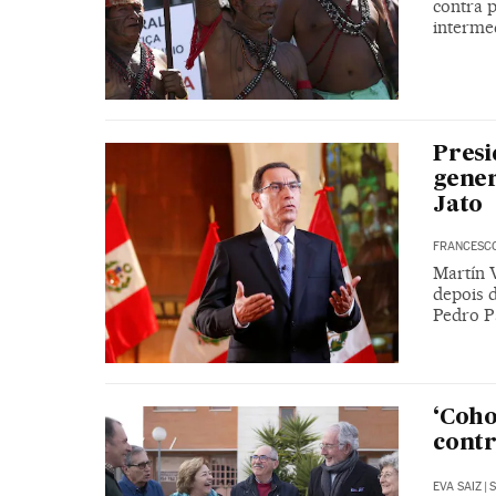
contra p
intermed
Presi
gener
Jato
FRANCESC
Martín V
depois d
Pedro P
‘Coho
contr
EVA SAIZ
|
S