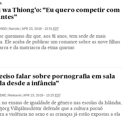
A
 wa Thiong’o: “Eu quero competir com
ntes”
ONSO
|
Nairóbi
|
APR 23, 2019 - 13:51
EDT
or queniano diz que, aos 81 anos, tem sede de mais
ra. Ele acaba de publicar um romance sobre as nove filhas
arca e da matriarca da etnia quicuio
eciso falar sobre pornografia em sala
la desde a infância”
GEME
|
Reikiavik
|
APR 23, 2019 - 13:25
EDT
 no ensino de igualdade de gênero nas escolas da Islândia,
jörg Vilhjálmsdóttir defende que a cultura pornô
a a violência no sexo e as crianças já estão expostas a ela