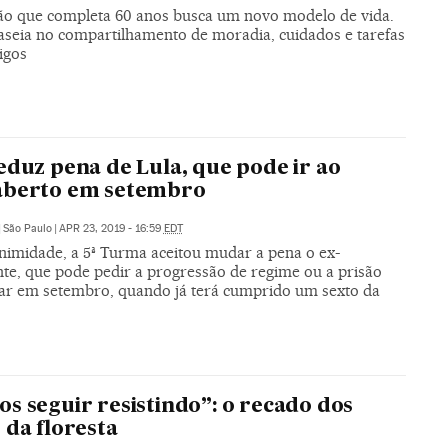
ão que completa 60 anos busca um novo modelo de vida.
baseia no compartilhamento de moradia, cuidados e tarefas
igos
eduz pena de Lula, que pode ir ao
aberto em setembro
|
São Paulo
|
APR 23, 2019 - 16:59
EDT
nimidade, a 5ª Turma aceitou mudar a pena o ex-
nte, que pode pedir a progressão de regime ou a prisão
iar em setembro, quando já terá cumprido um sexto da
s seguir resistindo”: o recado dos
 da floresta