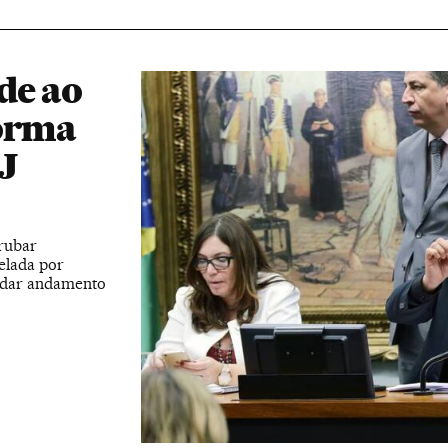
de ao
forma
J
rubar
elada por
a dar andamento