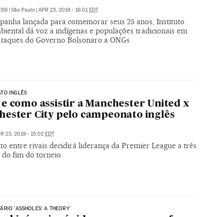
SSI
|
São Paulo
|
APR 23, 2019 - 16:01
EDT
anha lançada para comemorar seus 25 anos, Instituto
biental dá voz a indígenas e populações tradicionais em
ataques do Governo Bolsonaro a ONGs
TO INGLÊS
e como assistir a Manchester United x
ester City pelo campeonato inglês
R 23, 2019 - 15:02
EDT
o entre rivais decidirá liderança da Premier League a três
 do fim do torneio
RIO 'ASSHOLES: A THEORY'