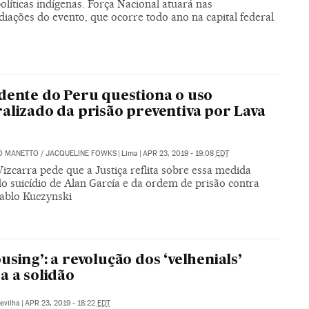
olíticas indígenas. Força Nacional atuará nas
iações do evento, que ocorre todo ano na capital federal
dente do Peru questiona o uso
alizado da prisão preventiva por Lava
O MANETTO
/
JACQUELINE FOWKS
|
Lima
|
APR 23, 2019 - 19:08
EDT
izcarra pede que a Justiça reflita sobre essa medida
o suicídio de Alan García e da ordem de prisão contra
ablo Kuczynski
using’: a revolução dos ‘velhenials’
a a solidão
evilha
|
APR 23, 2019 - 18:22
EDT