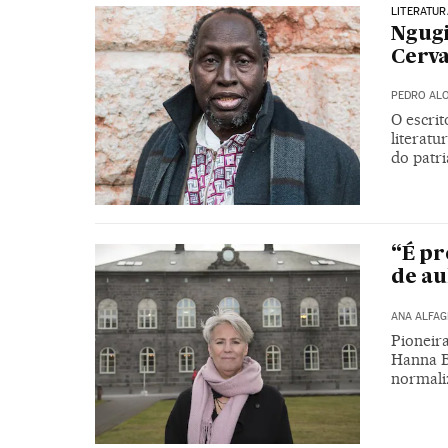
LITERATUR
Ngugi
Cerva
PEDRO AL
O escrit
literatu
do patri
“É pr
de au
ANA ALFA
Pioneira
Hanna B
normaliz