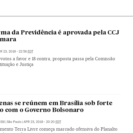
ma da Previdência é aprovada pela CCJ
âmara
R 23, 2019 - 22:56
EDT
votos a favor e 18 contra, proposta passa pela Comissão
ituição e Justiça
enas se reúnem em Brasília sob forte
o com o Governo Bolsonaro
SSI
|
São Paulo
|
APR 23, 2019 - 20:20
EDT
ento Terra Livre começa marcado ofensiva do Planalto