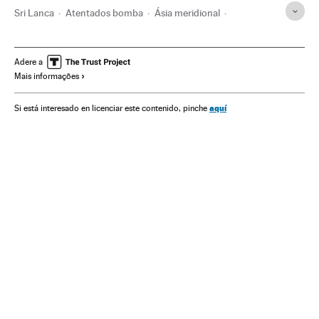
Sri Lanca
Atentados bomba
Ásia meridional
Atentados terroristas
terrorismo islâmico
Jihadismo
Ásia
Cristianismo
Terrorismo
Religião
Adere a
Mais informações
aquí
Si está interesado en licenciar este contenido, pinche