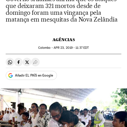
que deixaram 321 mortos desde de
domingo foram uma vingança pela
matança em mesquitas da Nova Zelândia
AGÊNCIAS
Colombo -
APR
23, 2019 - 11:37
EDT
Compartir en Whatsapp
Compartir en Facebook
Compartir en Twitter
Desplegar Redes Sociales
Añadir EL PAÍS en Google