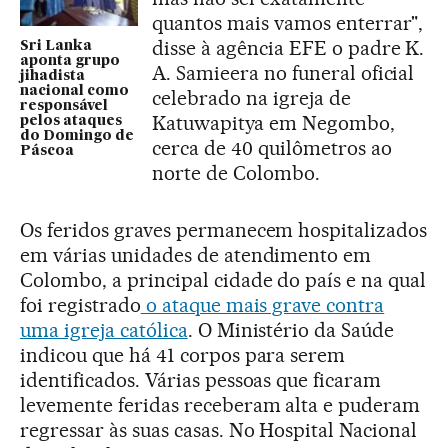
quantos mais vamos enterrar",
disse à agência EFE o padre K.
Sri Lanka
aponta grupo
A. Samieera no funeral oficial
jihadista
nacional como
celebrado na igreja de
responsável
Katuwapitya em Negombo,
pelos ataques
do Domingo de
cerca de 40 quilômetros ao
Páscoa
norte de Colombo.
Os feridos graves permanecem hospitalizados
em várias unidades de atendimento em
Colombo, a principal cidade do país e na qual
foi registrado
o ataque mais grave contra
uma igreja católica
. O Ministério da Saúde
indicou que há 41 corpos para serem
identificados. Várias pessoas que ficaram
levemente feridas receberam alta e puderam
regressar às suas casas. No Hospital Nacional