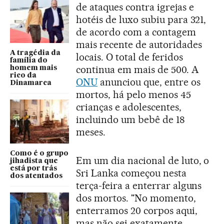
de ataques contra igrejas e
hotéis de luxo subiu para 321,
de acordo com a contagem
mais recente de autoridades
A tragédia da
locais. O total de feridos
família do
continua em mais de 500. A
homem mais
rico da
ONU
anunciou que, entre os
Dinamarca
mortos, há pelo menos 45
crianças e adolescentes,
incluindo um bebê de 18
meses.
Como é o grupo
Em um dia nacional de luto, o
jihadista que
está por trás
Sri Lanka começou nesta
dos atentados
terça-feira a enterrar alguns
dos mortos. "No momento,
enterramos 20 corpos aqui,
mas não sei exatamente