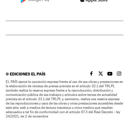
©
EDICIONES EL PAÍS
EL PAÍS BRASIL EN
EL PAÍS BRASI
EL PAÍS B
EL PA
EL PAÍS ejerce la oposición expresa frente al uso de sus obras y prestaciones en
la elaboración de revistas de prensa prevista en el artículo 32.1 del TRLPI;
también realiza la reserva expresa frente a la reproducción, distribución y
comunicación pública de sus trabajos y artículos sobre temas de actualidad
prevista en el artículo 33.1 del TRLPI; y, asimismo, realiza una reserva expresa
de las reproducciones y usos de las obras y otras prestaciones accesibles desde
este sitio web a medios de lectura mecánica u otros medios que resulten
adecuados a tal fin de conformidad con el artículo 67.3 del Real Decreto - ley
24/2021, de 2 de noviembre