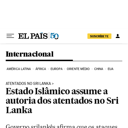
Pular para o conteúdo
SUSCRÍBETE
Internacional
AMÉRICA LATINA
ÁFRICA
EUROPA
ORIENTE MÉDIO
CHINA
EUA
ATENTADOS NO SRI LANKA
Estado Islâmico assume a
autoria dos atentados no Sri
Lanka
Governo srilankês afirma que os ataques