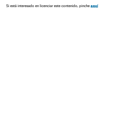
Islã
aquí
Si está interesado en licenciar este contenido, pinche