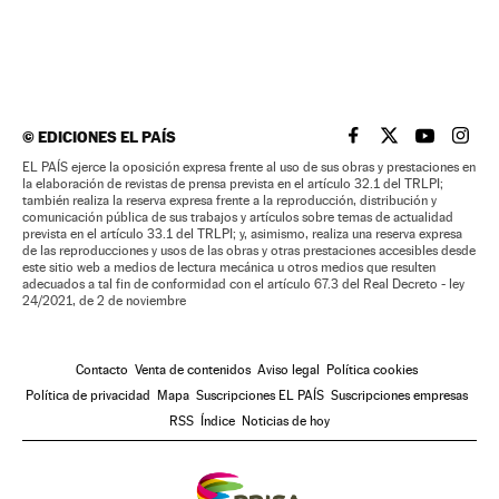
©
EDICIONES EL PAÍS
EL PAÍS BRASIL EN
EL PAÍS BRASI
EL PAÍS B
EL PA
EL PAÍS ejerce la oposición expresa frente al uso de sus obras y prestaciones en
la elaboración de revistas de prensa prevista en el artículo 32.1 del TRLPI;
también realiza la reserva expresa frente a la reproducción, distribución y
comunicación pública de sus trabajos y artículos sobre temas de actualidad
prevista en el artículo 33.1 del TRLPI; y, asimismo, realiza una reserva expresa
de las reproducciones y usos de las obras y otras prestaciones accesibles desde
este sitio web a medios de lectura mecánica u otros medios que resulten
adecuados a tal fin de conformidad con el artículo 67.3 del Real Decreto - ley
24/2021, de 2 de noviembre
Contacto
Venta de contenidos
Aviso legal
Política cookies
Política de privacidad
Mapa
Suscripciones EL PAÍS
Suscripciones empresas
RSS
Índice
Noticias de hoy