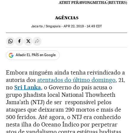
ATHIT PERAWONGMETHA (REUTERS)
AGÊNCIAS
Jacarta / Singapura -
APR
22, 2019 - 14:49
EDT
Compartir en Whatsapp
Compartir en Facebook
Compartir en Twitter
Desplegar Redes Sociales
Añadir EL PAÍS en Google
Embora ninguém ainda tenha reivindicado a
autoria dos
atentados do último domingo
, 21,
no
Sri Lanka
, o Governo do país acusa o
grupo jihadista local National Thowheeth
Jama’ath (NTJ) de ser responsável pelos
ataques que deixaram 290 mortos e mais de
500 feridos. Até agora, o NTJ era conhecido
nesta ilha do Oceano Índico por perpetrar
atos de vandalismo contra estátuas budistas.