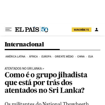
Pular para o conteúdo
SUSCRÍBETE
Internacional
AMÉRICA LATINA
ÁFRICA
EUROPA
ORIENTE MÉDIO
CHINA
EUA
ATENTADOS NO SRI LANKA
Como é o grupo jihadista
que está por trás dos
atentados no Sri Lanka?
Os militantes do National Thowheeth