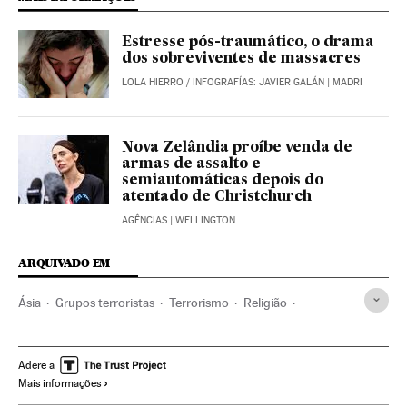
Estresse pós-traumático, o drama
dos sobreviventes de massacres
LOLA HIERRO
/
INFOGRAFÍAS: JAVIER GALÁN
| MADRI
Nova Zelândia proíbe venda de
armas de assalto e
semiautomáticas depois do
atentado de Christchurch
AGÊNCIAS
| WELLINGTON
ARQUIVADO EM
Ásia
Grupos terroristas
Terrorismo
Religião
Conflitos
Sri Lanca
Atentados bomba
Estado Islâmico
Ásia meridional
Atentados terroristas
Adere a
Mais informações
Conflito Sunitas e Xiitas
terrorismo islâmico
Jihadismo