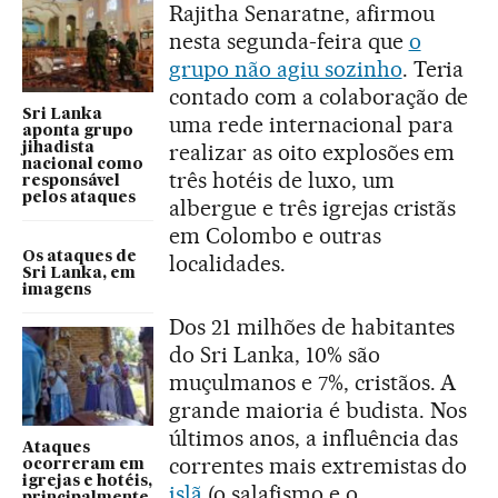
Rajitha Senaratne, afirmou
nesta segunda-feira que
o
grupo não agiu sozinho
. Teria
contado com a colaboração de
Sri Lanka
uma rede internacional para
aponta grupo
realizar as oito explosões em
jihadista
nacional como
três hotéis de luxo, um
responsável
pelos ataques
albergue e três igrejas cristãs
em Colombo e outras
Os ataques de
localidades.
Sri Lanka, em
imagens
Dos 21 milhões de habitantes
do Sri Lanka, 10% são
muçulmanos e 7%, cristãos. A
grande maioria é budista. Nos
últimos anos, a influência das
Ataques
correntes mais extremistas do
ocorreram em
igrejas e hotéis,
islã
(o salafismo e o
principalmente