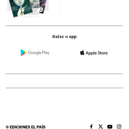
Baixe o app
©
EDICIONES EL PAÍS
EL PAÍS BRASIL EN
EL PAÍS BRASI
EL PAÍS B
EL PA