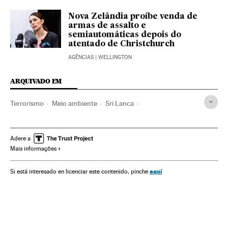
Nova Zelândia proíbe venda de
armas de assalto e
semiautomáticas depois do
atentado de Christchurch
AGÊNCIAS
| WELLINGTON
ARQUIVADO EM
Terrorismo
Meio ambiente
Sri Lanca
Atentados bomba
Oceano Índico
Ásia meridional
Atentados terroristas
Oceanos e mares
Adere a
Mais informações
Espaços naturais
Ásia
Água
aquí
Si está interesado en licenciar este contenido, pinche