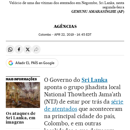
Velório de uma das vítimas dos atentados em Negombo, Sri Lanka, nesta
segunda-feira
GEMUNU AMARASINGHE (AP)
AGÊNCIAS
Colombo -
APR
22, 2019 - 14:45
EDT
Compartir en Whatsapp
Compartir en Facebook
Compartir en Twitter
Desplegar Redes Sociales
Añadir EL PAÍS en Google
O Governo do
Sri Lanka
MAIS INFORMAÇÕES
aponta o grupo jihadista local
National Thowheeth Jama’ath
(NTJ) de estar por trás da
série
de atentados
que aconteceram
Os ataques de
na principal cidade do país,
Sri Lanka, em
Colombo, e em outras
imagens