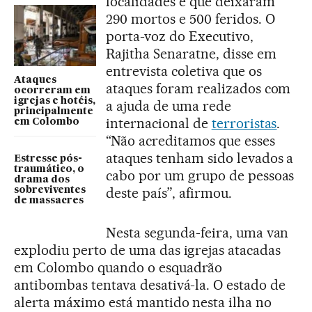
localidades e que deixaram
290 mortos e 500 feridos. O
porta-voz do Executivo,
Rajitha Senaratne, disse em
entrevista coletiva que os
Ataques
ataques foram realizados com
ocorreram em
igrejas e hotéis,
a ajuda de uma rede
principalmente
internacional de
terroristas
.
em Colombo
“Não acreditamos que esses
ataques tenham sido levados a
Estresse pós-
traumático, o
cabo por um grupo de pessoas
drama dos
deste país”, afirmou.
sobreviventes
de massacres
Nesta segunda-feira, uma van
explodiu perto de uma das igrejas atacadas
em Colombo quando o esquadrão
antibombas tentava desativá-la. O estado de
alerta máximo está mantido nesta ilha no