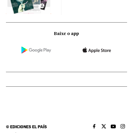
Baixe o app
©
EDICIONES EL PAÍS
EL PAÍS BRASIL EN
EL PAÍS BRASI
EL PAÍS B
EL PA