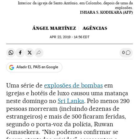
Interior da igreja de Santo Antônio, em Colombo, depois de uma da
explosões.
ISHARA S. KODIKARA (AFP)
ÁNGEL MARTÍNEZ
AGÊNCIAS
APR
22, 2019 - 14:56
EDT
0
Compartir en Whatsapp
Compartir en Facebook
Compartir en Twitter
Desplegar Redes Sociales
Comen
Añadir EL PAÍS en Google
Uma série de
explosões de bombas
em
igrejas e hotéis de luxo causou uma matança
neste domingo no
Sri Lanka
. Pelo menos 290
pessoas morreram (incluindo dezenas de
estrangeiros) e mais de 500 ficaram feridas,
segundo o porta-voz da polícia, Ruwan
Gunasekera. “Não podemos confirmar se