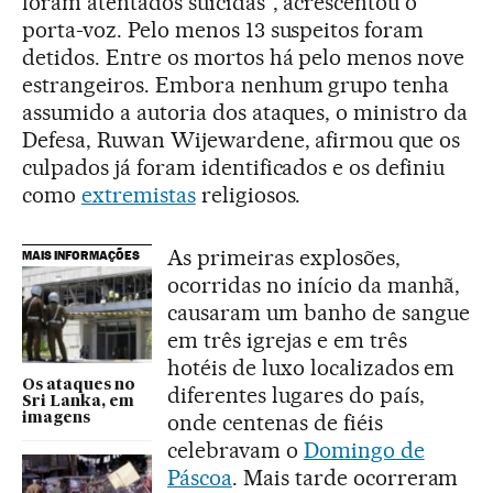
foram atentados suicidas”, acrescentou o
porta-voz. Pelo menos 13 suspeitos foram
detidos. Entre os mortos há pelo menos nove
estrangeiros. Embora nenhum grupo tenha
assumido a autoria dos ataques, o ministro da
Defesa, Ruwan Wijewardene, afirmou que os
culpados já foram identificados e os definiu
como
extremistas
religiosos.
As primeiras explosões,
MAIS INFORMAÇÕES
ocorridas no início da manhã,
causaram um banho de sangue
em três igrejas e em três
hotéis de luxo localizados em
Os ataques no
diferentes lugares do país,
Sri Lanka, em
onde centenas de fiéis
imagens
celebravam o
Domingo de
Páscoa
. Mais tarde ocorreram