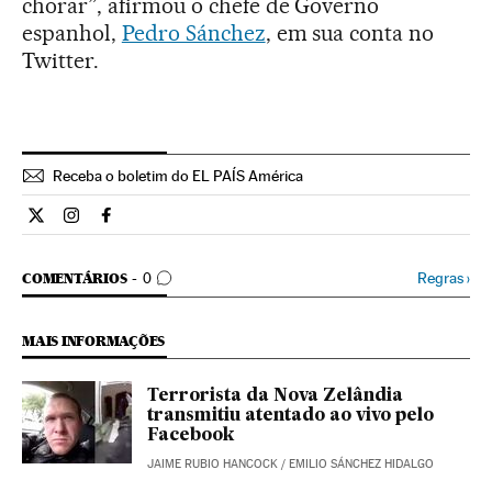
chorar”, afirmou o chefe de Governo
espanhol,
Pedro Sánchez
, em sua conta no
Twitter.
Receba o boletim do EL PAÍS América
Internacional El País Brasil en Twitter
Internacional El País Brasil en Instagram
Internacional El País Brasil en Facebook
COMENTÁRIOS
Regras
›
COMENTÁRIOS
0
MAIS INFORMAÇÕES
Terrorista da Nova Zelândia
transmitiu atentado ao vivo pelo
Facebook
JAIME RUBIO HANCOCK
/
EMILIO SÁNCHEZ HIDALGO