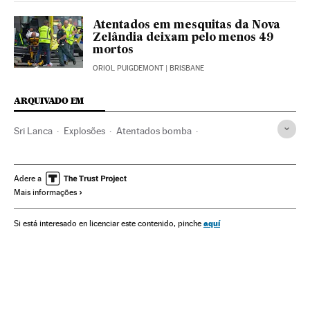
Atentados em mesquitas da Nova
Zelândia deixam pelo menos 49
mortos
ORIOL PUIGDEMONT
| BRISBANE
ARQUIVADO EM
Sri Lanca
Explosões
Atentados bomba
Ásia meridional
Acidentes
Atentados terroristas
Ásia
Acontecimentos
Terrorismo
Adere a
Mais informações
aquí
Si está interesado en licenciar este contenido, pinche