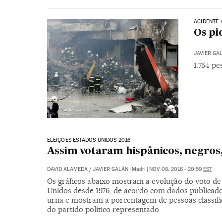
ACIDENTE 
Os pi
JAVIER GA
1.754 p
ELEIÇÕES ESTADOS UNIDOS 2016
Assim votaram hispânicos, negros
DAVID ALAMEDA
/
JAVIER GALÁN
|
Madri
|
NOV 08, 2016 - 20:59
EST
Os gráficos abaixo mostram a evolução do voto de 
Unidos desde 1976, de acordo com dados publicad
urna e mostram a porcentagem de pessoas classifi
do partido político representado.