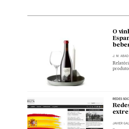
O vin
Espan
beb
J. M. ABAD
Relatóri
produto
REDES SOC
Redes
extre
JAVIER GA