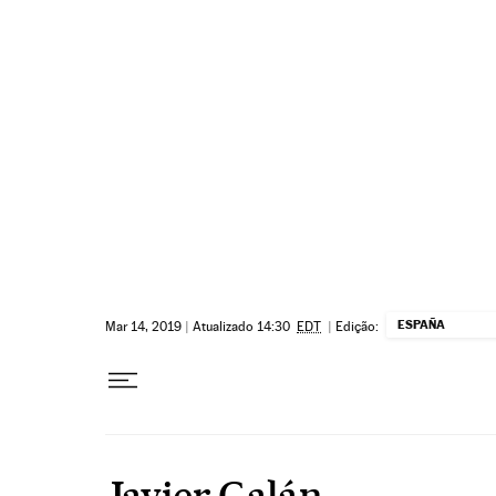
Pular para o conteúdo
ESPAÑA
Mar 14, 2019
|
Atualizado 14:30
EDT
|
Edição:
Javier Galán