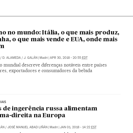
ho no mundo: Itália, o que mais produz,
ha, o que mais vende e EUA, onde mais
em
/
D. ALAMEDA
/
J. GALÁN
|
Madri
|
APR 30, 2018 - 20:55
EDT
o mundial descreve diferenças notáveis entre países
res, exportadores e consumidores da bebida
IAIS
 de ingerência russa alimentam
ma-direita na Europa
LÁN
/
JOSÉ MANUEL ABAD LIÑÁN
|
Madri
|
JAN 01, 2018 - 14:22
EST