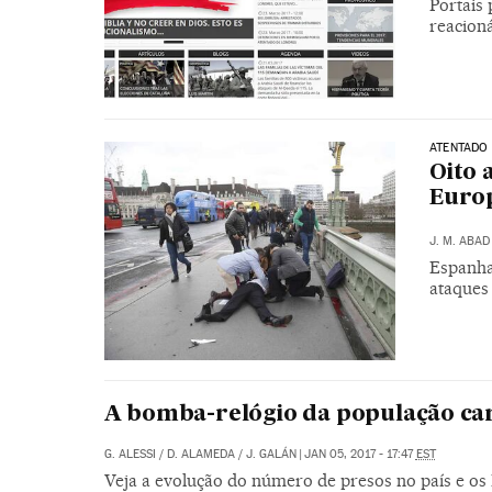
Portais
reacioná
ATENTADO
Oito 
Euro
J. M. ABAD
Espanha
ataques 
A bomba-relógio da população car
G. ALESSI
/
D. ALAMEDA
/
J. GALÁN
|
JAN 05, 2017 - 17:47
EST
Veja a evolução do número de presos no país e o