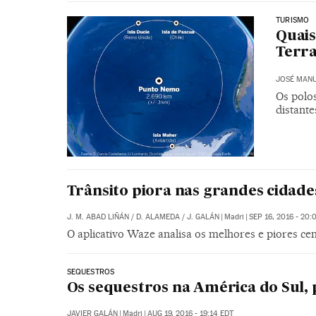
TURISMO
Quais
Terra
JOSÉ MANU
Os polos
distant
Trânsito piora nas grandes cidade
J. M. ABAD LIÑÁN
/
D. ALAMEDA
/
J. GALÁN
|
Madri
|
SEP 16, 2016 - 20:
O aplicativo Waze analisa os melhores e piores c
SEQUESTROS
Os sequestros na América do Sul, 
JAVIER GALÁN
|
Madri
|
AUG 19, 2016 - 19:14
EDT