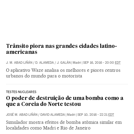
Trânsito piora nas grandes cidades latino-
americanas
J. M. ABAD LIÑÁN
/
D. ALAMEDA
/
J. GALÁN
|
Madri
|
SEP 16, 2016 - 20:00
EDT
O aplicativo Waze analisa os melhores e piores centros
urbanos do mundo para o motorista
TESTES NUCLEARES
O poder de destruição de uma bomba como a
que a Coreia do Norte testou
JOSÉ M. ABAD LIÑÁN
/
DAVID ALAMEDA
|
Madri
|
SEP 10, 2016 - 22:21
EDT
Simulador mostra efeitos de bomba atômica similar em
localidades como Madri e Rio de Janeiro