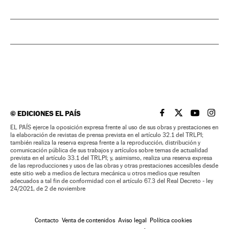
©
EDICIONES EL PAÍS
EL PAÍS BRASIL EN
EL PAÍS BRASI
EL PAÍS B
EL PA
EL PAÍS ejerce la oposición expresa frente al uso de sus obras y prestaciones en
la elaboración de revistas de prensa prevista en el artículo 32.1 del TRLPI;
también realiza la reserva expresa frente a la reproducción, distribución y
comunicación pública de sus trabajos y artículos sobre temas de actualidad
prevista en el artículo 33.1 del TRLPI; y, asimismo, realiza una reserva expresa
de las reproducciones y usos de las obras y otras prestaciones accesibles desde
este sitio web a medios de lectura mecánica u otros medios que resulten
adecuados a tal fin de conformidad con el artículo 67.3 del Real Decreto - ley
24/2021, de 2 de noviembre
Contacto
Venta de contenidos
Aviso legal
Política cookies