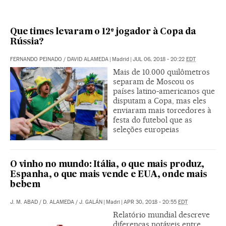
Que times levaram o 12º jogador à Copa da
Rússia?
FERNANDO PEINADO
/
DAVID ALAMEDA
|
Madrid
|
JUL 06, 2018 - 20:22
EDT
Mais de 10.000 quilômetros
separam de Moscou os
países latino-americanos que
disputam a Copa, mas eles
enviaram mais torcedores à
festa do futebol que as
seleções europeias
O vinho no mundo: Itália, o que mais produz,
Espanha, o que mais vende e EUA, onde mais
bebem
J. M. ABAD
/
D. ALAMEDA
/
J. GALÁN
|
Madri
|
APR 30, 2018 - 20:55
EDT
Relatório mundial descreve
diferenças notáveis entre