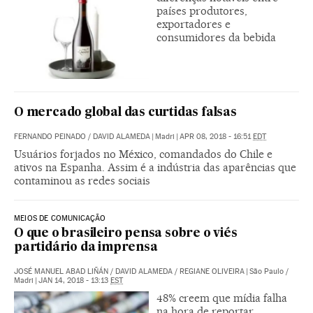
países produtores,
exportadores e
consumidores da bebida
O mercado global das curtidas falsas
FERNANDO PEINADO
/
DAVID ALAMEDA
|
Madri
|
APR 08, 2018 - 16:51
EDT
Usuários forjados no México, comandados do Chile e
ativos na Espanha. Assim é a indústria das aparências que
contaminou as redes sociais
MEIOS DE COMUNICAÇÃO
O que o brasileiro pensa sobre o viés
partidário da imprensa
JOSÉ MANUEL ABAD LIÑÁN
/
DAVID ALAMEDA
/
REGIANE OLIVEIRA
|
São Paulo /
Madri
|
JAN 14, 2018 - 13:13
EST
48% creem que mídia falha
na hora de reportar