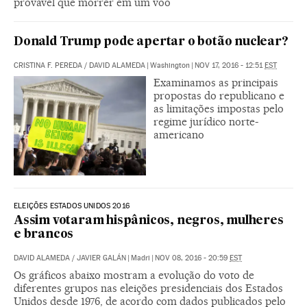
provável que morrer em um voo
Donald Trump pode apertar o botão nuclear?
CRISTINA F. PEREDA
/
DAVID ALAMEDA
|
Washington
|
NOV 17, 2016 - 12:51
EST
Examinamos as principais
propostas do republicano e
as limitações impostas pelo
regime jurídico norte-
americano
ELEIÇÕES ESTADOS UNIDOS 2016
Assim votaram hispânicos, negros, mulheres
e brancos
DAVID ALAMEDA
/
JAVIER GALÁN
|
Madri
|
NOV 08, 2016 - 20:59
EST
Os gráficos abaixo mostram a evolução do voto de
diferentes grupos nas eleições presidenciais dos Estados
Unidos desde 1976, de acordo com dados publicados pelo