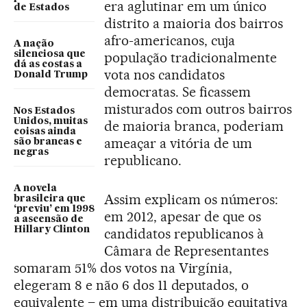
era aglutinar em um único
de Estados
distrito a maioria dos bairros
afro-americanos, cuja
A nação
silenciosa que
população tradicionalmente
dá as costas a
vota nos candidatos
Donald Trump
democratas. Se ficassem
misturados com outros bairros
Nos Estados
Unidos, muitas
de maioria branca, poderiam
coisas ainda
ameaçar a vitória de um
são brancas e
negras
republicano.
A novela
Assim explicam os números:
brasileira que
‘previu’ em 1998
em 2012, apesar de que os
a ascensão de
Hillary Clinton
candidatos republicanos à
Câmara de Representantes
somaram 51% dos votos na Virgínia,
elegeram 8 e não 6 dos 11 deputados, o
equivalente – em uma distribuição equitativa