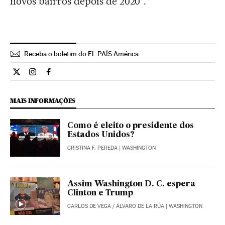
novos bairros depois de 2020”.
Receba o boletim do EL PAÍS América
Internacional El País Brasil en Twitter
Internacional El País Brasil en Instagram
Internacional El País Brasil en Facebook
MAIS INFORMAÇÕES
Como é eleito o presidente dos
Estados Unidos?
CRISTINA F. PEREDA
| WASHINGTON
Assim Washington D. C. espera
Clinton e Trump
CARLOS DE VEGA
/
ÁLVARO DE LA RÚA
| WASHINGTON