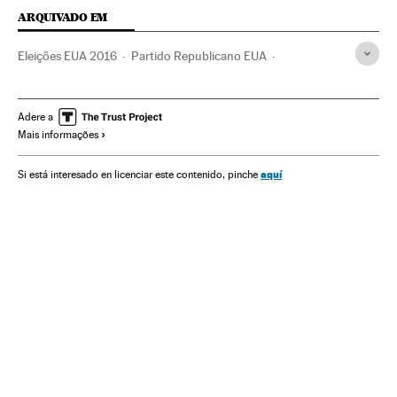
ARQUIVADO EM
Eleições EUA 2016
Partido Republicano EUA
Partido Democrata EUA
Eleições EUA
Eleições presidenciais
Estados Unidos
Jornada eleitoral
Adere a
Mais informações
Eleições
Partidos políticos
América do Norte
América
Política
aquí
Si está interesado en licenciar este contenido, pinche