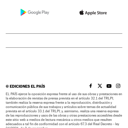
©
EDICIONES EL PAÍS
EL PAÍS BRASIL EN
EL PAÍS BRASI
EL PAÍS B
EL PA
EL PAÍS ejerce la oposición expresa frente al uso de sus obras y prestaciones en
la elaboración de revistas de prensa prevista en el artículo 32.1 del TRLPI;
también realiza la reserva expresa frente a la reproducción, distribución y
comunicación pública de sus trabajos y artículos sobre temas de actualidad
prevista en el artículo 33.1 del TRLPI; y, asimismo, realiza una reserva expresa
de las reproducciones y usos de las obras y otras prestaciones accesibles desde
este sitio web a medios de lectura mecánica u otros medios que resulten
adecuados a tal fin de conformidad con el artículo 67.3 del Real Decreto - ley