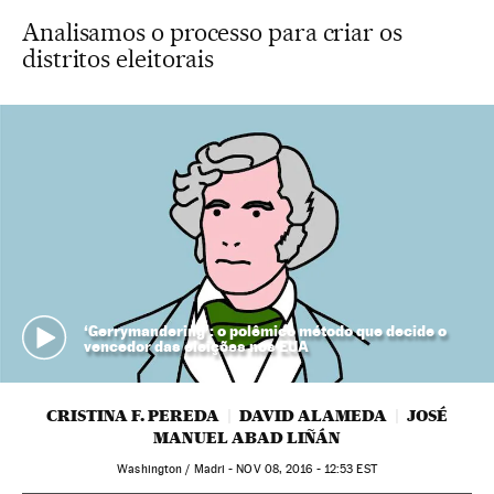
Analisamos o processo para criar os
distritos eleitorais
‘Gerrymandering’: o polêmico método que decide o
vencedor das eleições nos EUA
CRISTINA F. PEREDA
DAVID ALAMEDA
JOSÉ
MANUEL ABAD LIÑÁN
Washington / Madri -
NOV
08, 2016 - 12:53
EST