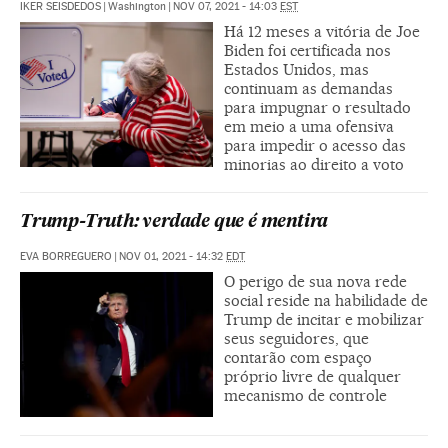
IKER SEISDEDOS
|
Washington
|
NOV 07, 2021 - 14:03
EST
Há 12 meses a vitória de Joe
Biden foi certificada nos
Estados Unidos, mas
continuam as demandas
para impugnar o resultado
em meio a uma ofensiva
para impedir o acesso das
minorias ao direito a voto
Trump-Truth: verdade que é mentira
EVA BORREGUERO
|
NOV 01, 2021 - 14:32
EDT
O perigo de sua nova rede
social reside na habilidade de
Trump de incitar e mobilizar
seus seguidores, que
contarão com espaço
próprio livre de qualquer
mecanismo de controle