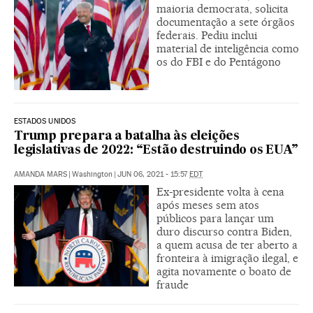
maioria democrata, solicita
documentação a sete órgãos
federais. Pediu inclui
material de inteligência como
os do FBI e do Pentágono
ESTADOS UNIDOS
Trump prepara a batalha às eleições
legislativas de 2022: “Estão destruindo os EUA”
AMANDA MARS
|
Washington
|
JUN 06, 2021 - 15:57
EDT
Ex-presidente volta à cena
após meses sem atos
públicos para lançar um
duro discurso contra Biden,
a quem acusa de ter aberto a
fronteira à imigração ilegal, e
agita novamente o boato de
fraude