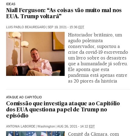
IDEAS
Niall Ferguson: “As coisas vão muito mal nos
EUA. Trump voltará”
LUIS PABLO BEAUREGARD
|
SEP 19, 2021 - 15:36
EDT
Historiador britânico, um
agudo polemista
conservador, suportou a
crise da covid-19 escrevendo
um livro sobre os desastres
que a humanidade já sofreu.
Ele aponta que esta
pandemia está apenas entre
as 20 piores da história
ATAQUE AO CAPITÓLIO
Comissão que investiga ataque ao Capitólio
dos EUA questiona papel de Trump no
episódio
ANTONIA LABORDE
|
Washington
|
AUG 26, 2021 - 14:12
EDT
Comitê da Câmara, com