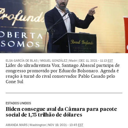
ELSA GARCÍA DE BLAS
/
MIGUEL GONZÁLEZ
|
Madri
|
DEC 11, 2021 - 11:13
EST
Líder do ultradireitista Vox, Santiago Abascal participa de
congresso promovido por Eduardo Bolsonaro. Agenda é
reação à turnê do rival conservador Pablo Casado pelo
Cone Sul
ESTADOS UNIDOS
Biden consegue aval da Câmara para pacote
social de 1,75 trilhão de dólares
AMANDA MARS
|
Washington
|
NOV 19, 2021 - 13:45
EST