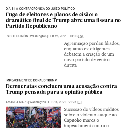
DÍA 3 | A CONTRACRÔNICA DO JUÍZO POLÍTICO
Fuga de eleitores e planos de cisão: o
dramático final de Trump abre uma fissura no
Partido Republicano
PABLO GUIMÓN
|
Washington
|
FEB 12, 2021 - 10:06
EST
Agremiação perdeu filiados,
enquanto ex-dirigentes
debatem a criação de um
novo partido de centro-
direita
IMPEACHMENT DE DONALD TRUMP
Democratas concluem uma acusação contra
Trump pensada para a opinião pública
AMANDA MARS
|
Washington
|
FEB 11, 2021 - 21:23
EST
Sucessão de vídeos inéditos
sobre o violento ataque ao
Capitólio marca o
impeachment contra o