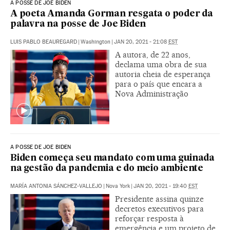
A POSSE DE JOE BIDEN
A poeta Amanda Gorman resgata o poder da
palavra na posse de Joe Biden
LUIS PABLO BEAUREGARD
|
Washington
|
JAN 20, 2021 - 21:08
EST
A autora, de 22 anos,
declama uma obra de sua
autoria cheia de esperança
para o país que encara a
Nova Administração
A POSSE DE JOE BIDEN
Biden começa seu mandato com uma guinada
na gestão da pandemia e do meio ambiente
MARÍA ANTONIA SÁNCHEZ-VALLEJO
|
Nova York
|
JAN 20, 2021 - 19:40
EST
Presidente assina quinze
decretos executivos para
reforçar resposta à
emergência e um projeto de