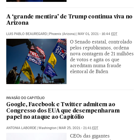
A ‘grande mentira’ de Trump continua viva no
Arizona
LUIS PABLO BEAUREGARD
|
Phoenix (Arizona)
|
MAY 01, 2021 - 16:44
EDT
O Senado estatal, controlado
pelos republicanos, ordena
nova contagem de 21 milhões
de votos e agita os que
acreditam numa fraude
eleitoral de Biden
INVASÃO DO CAPITÓLIO
Google, Facebook e Twitter admitem ao
Congresso dos EUA que desempenharam
papel no ataque ao Capitólio
ANTONIA LABORDE
|
Washington
|
MAR 25, 2021 - 21:41
EDT
CEOs das gigantes