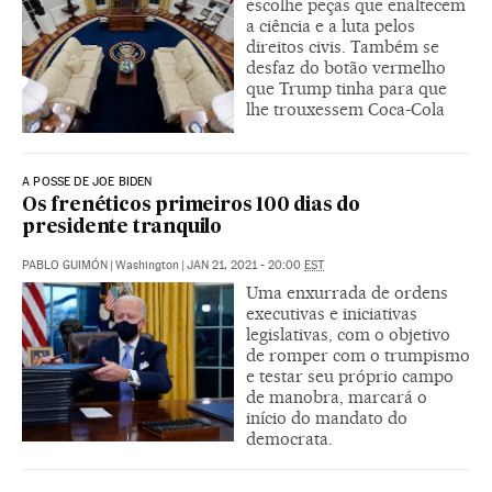
escolhe peças que enaltecem
a ciência e a luta pelos
direitos civis. Também se
desfaz do botão vermelho
que Trump tinha para que
lhe trouxessem Coca-Cola
A POSSE DE JOE BIDEN
Os frenéticos primeiros 100 dias do
presidente tranquilo
PABLO GUIMÓN
|
Washington
|
JAN 21, 2021 - 20:00
EST
Uma enxurrada de ordens
executivas e iniciativas
legislativas, com o objetivo
de romper com o trumpismo
e testar seu próprio campo
de manobra, marcará o
início do mandato do
democrata.