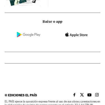
Baixe o app
©
EDICIONES EL PAÍS
EL PAÍS BRASIL EN
EL PAÍS BRASI
EL PAÍS B
EL PA
EL PAÍS ejerce la oposición expresa frente al uso de sus obras y prestaciones en