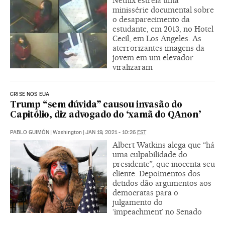
Netflix estreia uma
minissérie documental sobre
o desaparecimento da
estudante, em 2013, no Hotel
Cecil, em Los Angeles. As
aterrorizantes imagens da
jovem em um elevador
viralizaram
CRISE NOS EUA
Trump “sem dúvida” causou invasão do
Capitólio, diz advogado do ‘xamã do QAnon’
PABLO GUIMÓN
|
Washington
|
JAN 19, 2021 - 10:26
EST
Albert Watkins alega que “há
uma culpabilidade do
presidente”, que inocenta seu
cliente. Depoimentos dos
detidos dão argumentos aos
democratas para o
julgamento do
‘impeachment’ no Senado