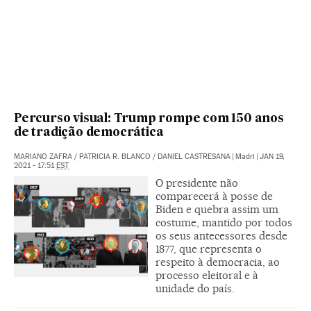
Percurso visual: Trump rompe com 150 anos
de tradição democrática
MARIANO ZAFRA
/
PATRICIA R. BLANCO
/
DANIEL CASTRESANA
|
Madri
|
JAN 19,
2021 - 17:51
EST
O presidente não
comparecerá à posse de
Biden e quebra assim um
costume, mantido por todos
os seus antecessores desde
1877, que representa o
respeito à democracia, ao
processo eleitoral e à
unidade do país.