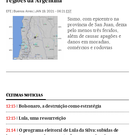
regiões da Argentina
EFE
|
Buenos Aires
|
JAN 19, 2021 - 06:21
EST
Sismo, com epicentro na
província de San Juan, deixa
pelo menos três feridos,
além de causar apagões e
danos em moradias,
comércios e rodovias
ÚLTIMAS NOTICIAS
Bolsonaro, a destruição como estratégia
12:15
Lula, uma ressurreição
12:15
O programa eleitoral de Lula da Silva: subidas de
21:14