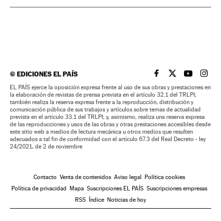
©
EDICIONES EL PAÍS
EL PAÍS BRASIL EN
EL PAÍS BRASI
EL PAÍS B
EL PA
EL PAÍS ejerce la oposición expresa frente al uso de sus obras y prestaciones en
la elaboración de revistas de prensa prevista en el artículo 32.1 del TRLPI;
también realiza la reserva expresa frente a la reproducción, distribución y
comunicación pública de sus trabajos y artículos sobre temas de actualidad
prevista en el artículo 33.1 del TRLPI; y, asimismo, realiza una reserva expresa
de las reproducciones y usos de las obras y otras prestaciones accesibles desde
este sitio web a medios de lectura mecánica u otros medios que resulten
adecuados a tal fin de conformidad con el artículo 67.3 del Real Decreto - ley
24/2021, de 2 de noviembre
Contacto
Venta de contenidos
Aviso legal
Política cookies
Política de privacidad
Mapa
Suscripciones EL PAÍS
Suscripciones empresas
RSS
Índice
Noticias de hoy