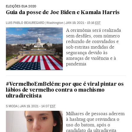
ELEIÇÕES EUA 2020
Guia da posse de Joe Biden e Kamala Harris
LUIS PABLO BEAUREGARD
|
Washington
|
JAN 19, 2021 - 15:16
EST
A cerimônia será realizada
sem desfiles, com número
reduzido de convidados e
sob estritas medidas de
segurança devido às
ameaças de violência e à
pandemia
#VermelhoEmBelém: por que é viral pintar os
lábios de vermelho contra o machismo
ultradireitista
S MODA
|
JAN 19, 2021 - 14:07
EST
Milhares de pessoas aderem
à hashtag que reivindica o
uso do batom, após o
candidato da ultradireita