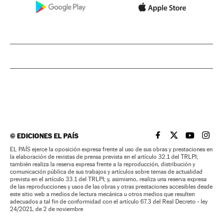
©
EDICIONES EL PAÍS
EL PAÍS BRASIL EN
EL PAÍS BRASI
EL PAÍS B
EL PA
EL PAÍS ejerce la oposición expresa frente al uso de sus obras y prestaciones en
la elaboración de revistas de prensa prevista en el artículo 32.1 del TRLPI;
también realiza la reserva expresa frente a la reproducción, distribución y
comunicación pública de sus trabajos y artículos sobre temas de actualidad
prevista en el artículo 33.1 del TRLPI; y, asimismo, realiza una reserva expresa
de las reproducciones y usos de las obras y otras prestaciones accesibles desde
este sitio web a medios de lectura mecánica u otros medios que resulten
adecuados a tal fin de conformidad con el artículo 67.3 del Real Decreto - ley
24/2021, de 2 de noviembre