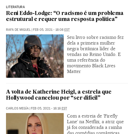
LITERATURA
Reni Eddo-Lodge: “O racismo é um problema
estrutural e requer uma resposta política”
RAFA DE MIGUEL
|
FEB 05, 2021 - 18:08
EST
Seu livro sobre racismo fez
dela a primeira mulher
negra britânica líder de
vendas no Reino Unido. E
uma referência do
movimento Black Lives
Matter
A volta de Katherine Heigl, a estrela que
Hollywood cancelou por “ser difícil”
CARLOS MEGÍA
|
FEB 05, 2021 - 16:16
EST
Com a estreia de ‘Firefly
Lane’ na Netflix, a atriz que
já foi considerada a rainha
das comédias românticas