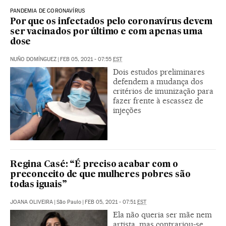
PANDEMIA DE CORONAVÍRUS
Por que os infectados pelo coronavírus devem
ser vacinados por último e com apenas uma
dose
NUÑO DOMÍNGUEZ
|
FEB 05, 2021 - 07:55
EST
Dois estudos preliminares
defendem a mudança dos
critérios de imunização para
fazer frente à escassez de
injeções
Regina Casé: “É preciso acabar com o
preconceito de que mulheres pobres são
todas iguais”
JOANA OLIVEIRA
|
São Paulo
|
FEB 05, 2021 - 07:51
EST
Ela não queria ser mãe nem
artista, mas contrariou-se