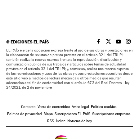
©
EDICIONES EL PAÍS
EL PAÍS BRASIL EN
EL PAÍS BRASI
EL PAÍS B
EL PA
EL PAÍS ejerce la oposición expresa frente al uso de sus obras y prestaciones en
la elaboración de revistas de prensa prevista en el artículo 32.1 del TRLPI;
también realiza la reserva expresa frente a la reproducción, distribución y
comunicación pública de sus trabajos y artículos sobre temas de actualidad
prevista en el artículo 33.1 del TRLPI; y, asimismo, realiza una reserva expresa
de las reproducciones y usos de las obras y otras prestaciones accesibles desde
este sitio web a medios de lectura mecánica u otros medios que resulten
adecuados a tal fin de conformidad con el artículo 67.3 del Real Decreto - ley
24/2021, de 2 de noviembre
Contacto
Venta de contenidos
Aviso legal
Política cookies
Política de privacidad
Mapa
Suscripciones EL PAÍS
Suscripciones empresas
RSS
Índice
Noticias de hoy