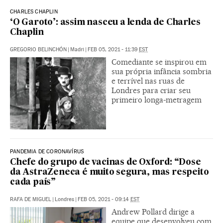
CHARLES CHAPLIN
‘O Garoto’: assim nasceu a lenda de Charles
Chaplin
GREGORIO BELINCHÓN
|
Madri
|
FEB 05, 2021 - 11:39
EST
Comediante se inspirou em
sua própria infância sombria
e terrível nas ruas de
Londres para criar seu
primeiro longa-metragem
PANDEMIA DE CORONAVÍRUS
Chefe do grupo de vacinas de Oxford: “Dose
da AstraZeneca é muito segura, mas respeito
cada país”
RAFA DE MIGUEL
|
Londres
|
FEB 05, 2021 - 09:14
EST
Andrew Pollard dirige a
equipe que desenvolveu com