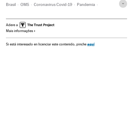
Brasil
OMS
Coronavirus Covid-19
Pandemia
Coronavirus
Doenças infecciosas
Doenças respiratórias
Ministério Saúde
Anvisa
Jair Bolsonaro
Vacinação
Adere a
Mais informações
Congresso Nacional
Crises políticas
aquí
Si está interesado en licenciar este contenido, pinche