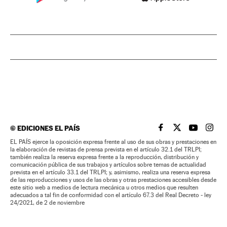
©
EDICIONES EL PAÍS
EL PAÍS BRASIL EN
EL PAÍS BRASI
EL PAÍS B
EL PA
EL PAÍS ejerce la oposición expresa frente al uso de sus obras y prestaciones en
la elaboración de revistas de prensa prevista en el artículo 32.1 del TRLPI;
también realiza la reserva expresa frente a la reproducción, distribución y
comunicación pública de sus trabajos y artículos sobre temas de actualidad
prevista en el artículo 33.1 del TRLPI; y, asimismo, realiza una reserva expresa
de las reproducciones y usos de las obras y otras prestaciones accesibles desde
este sitio web a medios de lectura mecánica u otros medios que resulten
adecuados a tal fin de conformidad con el artículo 67.3 del Real Decreto - ley
24/2021, de 2 de noviembre