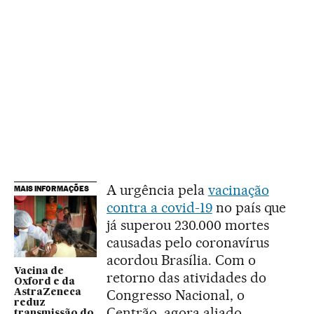
A urgência pela
vacinação
MAIS INFORMAÇÕES
contra a covid-19
no país que
já superou 230.000 mortes
causadas pelo coronavírus
acordou Brasília. Com o
Vacina de
retorno das atividades do
Oxford e da
Congresso Nacional, o
AstraZeneca
reduz
Centrão, agora aliado
transmissão do