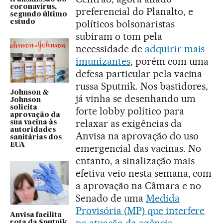
coronavírus,
preferencial do Planalto, e
segundo último
políticos bolsonaristas
estudo
subiram o tom pela
necessidade de
adquirir mais
imunizantes
, porém com uma
defesa particular pela vacina
russa Sputnik. Nos bastidores,
Johnson &
já vinha se desenhando um
Johnson
solicita
forte lobby político para
aprovação da
relaxar as exigências da
sua vacina às
autoridades
Anvisa na aprovação do uso
sanitárias dos
EUA
emergencial das vacinas. No
entanto, a sinalização mais
efetiva veio nesta semana, com
a aprovação na Câmara e no
Senado de uma
Medida
Provisória (MP) que interfere
Anvisa facilita
na atuação da agência
rota da Sputnik