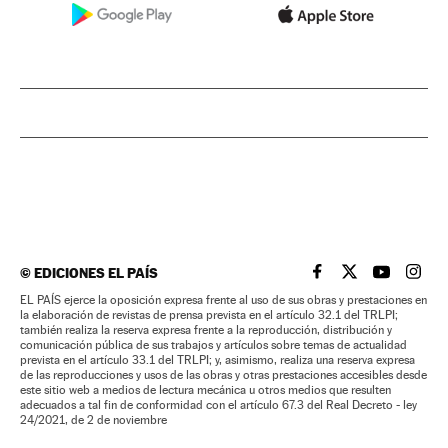
©
EDICIONES EL PAÍS
EL PAÍS BRASIL EN
EL PAÍS BRASI
EL PAÍS B
EL PA
EL PAÍS ejerce la oposición expresa frente al uso de sus obras y prestaciones en
la elaboración de revistas de prensa prevista en el artículo 32.1 del TRLPI;
también realiza la reserva expresa frente a la reproducción, distribución y
comunicación pública de sus trabajos y artículos sobre temas de actualidad
prevista en el artículo 33.1 del TRLPI; y, asimismo, realiza una reserva expresa
de las reproducciones y usos de las obras y otras prestaciones accesibles desde
este sitio web a medios de lectura mecánica u otros medios que resulten
adecuados a tal fin de conformidad con el artículo 67.3 del Real Decreto - ley
24/2021, de 2 de noviembre