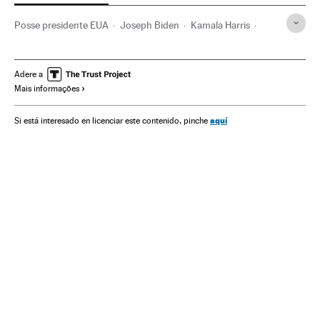
Posse presidente EUA
Joseph Biden
Kamala Harris
Capitolio EE UU
Eleições EUA
Mike Pence
Donald Trump
Eleições EUA 2020
Estados Unidos
Adere a
Mais informações
Eleições presidenciais
Partido Democrata EUA
Partido Republicano EUA
aquí
Si está interesado en licenciar este contenido, pinche