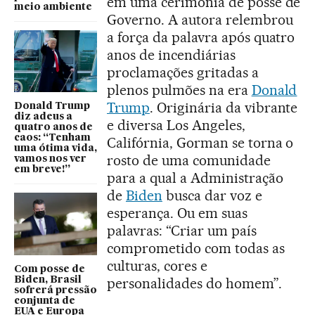
em uma cerimônia de posse de
meio ambiente
Governo. A autora relembrou
a força da palavra após quatro
anos de incendiárias
proclamações gritadas a
plenos pulmões na era
Donald
Trump
. Originária da vibrante
Donald Trump
diz adeus a
e diversa Los Angeles,
quatro anos de
caos: “Tenham
Califórnia, Gorman se torna o
uma ótima vida,
rosto de uma comunidade
vamos nos ver
em breve!”
para a qual a Administração
de
Biden
busca dar voz e
esperança. Ou em suas
palavras: “Criar um país
comprometido com todas as
culturas, cores e
Com posse de
Biden, Brasil
personalidades do homem”.
sofrerá pressão
conjunta de
EUA e Europa