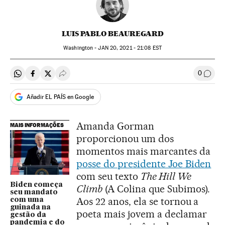
LUIS PABLO BEAUREGARD
Washington -
JAN
20, 2021 - 21:08
EST
0
Compartir en Whatsapp
Compartir en Facebook
Compartir en Twitter
Desplegar Redes Sociales
Comen
Añadir EL PAÍS en Google
Amanda Gorman
MAIS INFORMAÇÕES
proporcionou um dos
momentos mais marcantes da
posse do presidente Joe Biden
com seu texto
The Hill We
Biden começa
Climb
(A Colina que Subimos).
seu mandato
Aos 22 anos, ela se tornou a
com uma
guinada na
poeta mais jovem a declamar
gestão da
pandemia e do