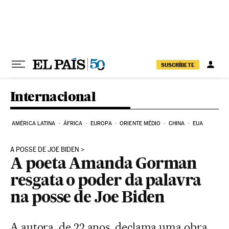
Pular para o conteúdo
SUSCRÍBETE
Internacional
AMÉRICA LATINA
ÁFRICA
EUROPA
ORIENTE MÉDIO
CHINA
EUA
A POSSE DE JOE BIDEN
A poeta Amanda Gorman
resgata o poder da palavra
na posse de Joe Biden
A autora, de 22 anos, declama uma obra