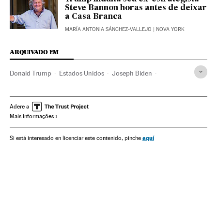
Steve Bannon horas antes de deixar
a Casa Branca
MARÍA ANTONIA SÁNCHEZ-VALLEJO
| NOVA YORK
ARQUIVADO EM
Donald Trump
Estados Unidos
Joseph Biden
Kamala Harris
Mike Pence
Casa Branca
Eleições EUA
América
Eleições EUA 2020
Posse presidente EUA
Adere a
Mais informações
Partido Democrata EUA
Partido Republicano EUA
Capitolio EE UU
Extrema direita
Radicalismo
Racismo
aquí
Si está interesado en licenciar este contenido, pinche