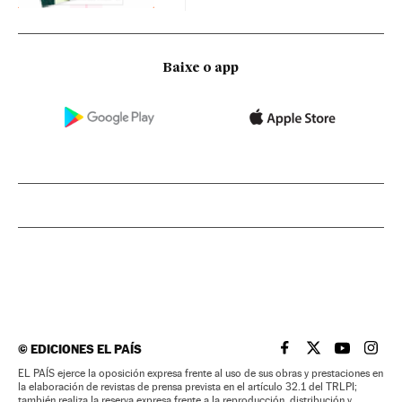
Baixe o app
©
EDICIONES EL PAÍS
EL PAÍS BRASIL EN
EL PAÍS BRASI
EL PAÍS B
EL PA
EL PAÍS ejerce la oposición expresa frente al uso de sus obras y prestaciones en
la elaboración de revistas de prensa prevista en el artículo 32.1 del TRLPI;
también realiza la reserva expresa frente a la reproducción, distribución y