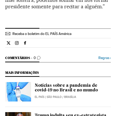
presidente somente para recitar a alguém.”
Receba o boletim do EL PAÍS América
Internacional El País Brasil en Twitter
Internacional El País Brasil en Instagram
Internacional El País Brasil en Facebook
COMENTÁRIOS
Regras
›
COMENTÁRIOS
0
MAIS INFORMAÇÕES
Notícias sobre a pandemia de
covid-19 no Brasil e no mundo
EL PAÍS
| SÃO PAULO / BRASÍLIA
Trump indulta seu ex-estrategista