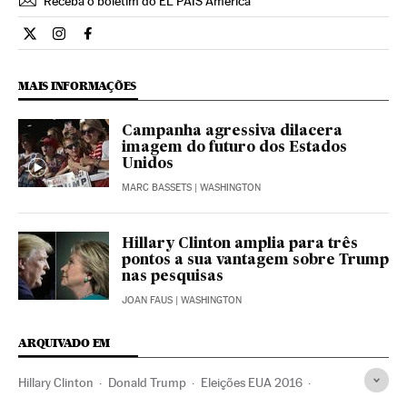
Receba o boletim do EL PAÍS América
Internacional El País Brasil en Twitter
Internacional El País Brasil en Instagram
Internacional El País Brasil en Facebook
MAIS INFORMAÇÕES
Campanha agressiva dilacera
imagem do futuro dos Estados
Unidos
MARC BASSETS
| WASHINGTON
Hillary Clinton amplia para três
pontos a sua vantagem sobre Trump
nas pesquisas
JOAN FAUS
| WASHINGTON
ARQUIVADO EM
Hillary Clinton
Donald Trump
Eleições EUA 2016