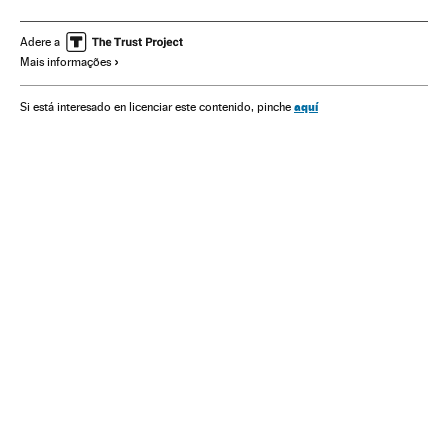
Resultados eleitorais
Eleições EUA
Estados Unidos
Eleições presidenciais
América do Norte
Eleições
Adere a
Mais informações
América
Política
aquí
Si está interesado en licenciar este contenido, pinche