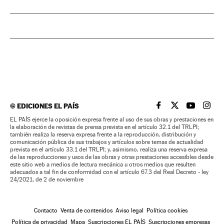
©
EDICIONES EL PAÍS
EL PAÍS BRASIL EN
EL PAÍS BRASI
EL PAÍS B
EL PA
EL PAÍS ejerce la oposición expresa frente al uso de sus obras y prestaciones en
la elaboración de revistas de prensa prevista en el artículo 32.1 del TRLPI;
también realiza la reserva expresa frente a la reproducción, distribución y
comunicación pública de sus trabajos y artículos sobre temas de actualidad
prevista en el artículo 33.1 del TRLPI; y, asimismo, realiza una reserva expresa
de las reproducciones y usos de las obras y otras prestaciones accesibles desde
este sitio web a medios de lectura mecánica u otros medios que resulten
adecuados a tal fin de conformidad con el artículo 67.3 del Real Decreto - ley
24/2021, de 2 de noviembre
Contacto
Venta de contenidos
Aviso legal
Política cookies
Política de privacidad
Mapa
Suscripciones EL PAÍS
Suscripciones empresas