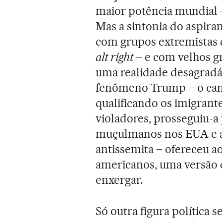
maior potência mundial 
Mas a sintonia do aspira
com grupos extremistas d
alt right
– e com velhos gr
uma realidade desagradáv
fenômeno Trump – o can
qualificando os imigrant
violadores, prosseguiu-a
muçulmanos nos EUA e a
antissemita – ofereceu a
americanos, uma versão 
enxergar.
Só outra figura política