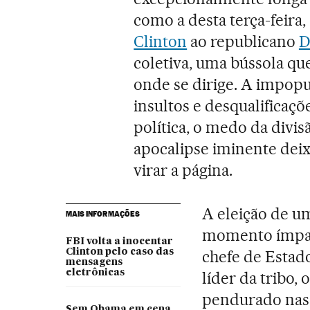
como a desta terça-feir
Clinton
ao republicano
D
coletiva, uma bússola qu
onde se dirige. A impopu
insultos e desqualificaç
política, o medo da divisã
apocalipse iminente deix
virar a página.
A eleição de u
MAIS INFORMAÇÕES
momento ímpar.
FBI volta a inocentar
Clinton pelo caso das
chefe de Estad
mensagens
eletrônicas
líder da tribo,
pendurado nas 
Sem Obama em cena,