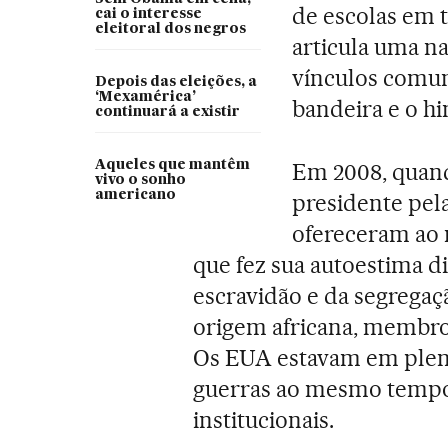
de escolas em 
cai o interesse
eleitoral dos negros
articula uma n
vínculos comun
Depois das eleições, a
‘Mexamérica’
bandeira e o hi
continuará a existir
Aqueles que mantêm
Em 2008, quan
vivo o sonho
americano
presidente pel
ofereceram ao
que fez sua autoestima di
escravidão e da segrega
origem africana, membro
Os EUA estavam em plen
guerras ao mesmo tempo, 
institucionais.