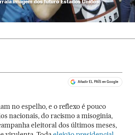
rrala imagem dos futuro Estados Unidos
Añadir EL PAÍS en Google
ales
am no espelho, e o reflexo é pouco
s nacionais, do racismo a misoginia,
campanha eleitoral dos últimos meses,
e virulenta. Toda
eleição presidencial
,