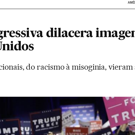
AMÉ
essiva dilacera image
Unidos
ionais, do racismo à misoginia, vieram 