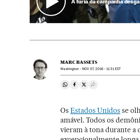
A fúria da campanha desga
MARC BASSETS
Washington -
NOV
07, 2016 - 11:31
EST
Compartir en Whatsapp
Compartir en Facebook
Compartir en Twitter
Desplegar Redes Soci
Os
Estados Unidos
se olh
amável. Todos os demônio
vieram à tona durante a 
excepcionalmente longa 