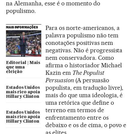
na Alemanha, esse é o momento do
populismo.
Para os norte-americanos, a
MAIS INFORMAÇÕES
palavra populismo não tem
conotações positivas nem
negativas. Não é progressista
nem conservadora. Como
Editorial | Mais
afirma o historiador Michael
que uma
Kazin em
The Populist
eleição
Persuasion
(A persuasão
populista, em tradução livre),
Estados Unidos
mais rico apoia
mais do que uma ideologia, é
Hillary Clinton
uma retórica que define o
terreno em termos de
Estados Unidos
enfrentamento entre os
mais rico apoia
Hillary Clinton
debaixo e os de cima, o povo e
as elites.