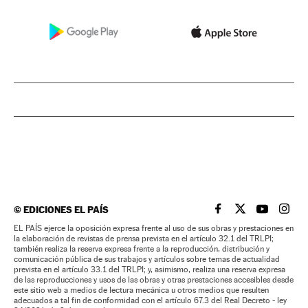
©
EDICIONES EL PAÍS
EL PAÍS BRASIL EN
EL PAÍS BRASI
EL PAÍS B
EL PA
EL PAÍS ejerce la oposición expresa frente al uso de sus obras y prestaciones en
la elaboración de revistas de prensa prevista en el artículo 32.1 del TRLPI;
también realiza la reserva expresa frente a la reproducción, distribución y
comunicación pública de sus trabajos y artículos sobre temas de actualidad
prevista en el artículo 33.1 del TRLPI; y, asimismo, realiza una reserva expresa
de las reproducciones y usos de las obras y otras prestaciones accesibles desde
este sitio web a medios de lectura mecánica u otros medios que resulten
adecuados a tal fin de conformidad con el artículo 67.3 del Real Decreto - ley