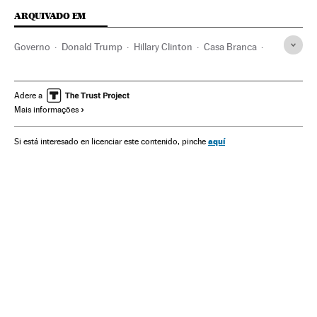
ARQUIVADO EM
Governo
Donald Trump
Hillary Clinton
Casa Branca
Eleições EUA 2016
Eleições EUA
Eleições presidenciais
Eleições
Política
Estados Unidos
América do Norte
Adere a
Mais informações
América
aquí
Si está interesado en licenciar este contenido, pinche