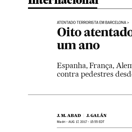
Internacional
ATENTADO TERRORISTA EM BARCELONA
Oito atentad
um ano
Espanha, França, Alem
contra pedestres desd
J. M. ABAD
J. GALÁN
Madri -
AUG
17, 2017 - 15:55
EDT