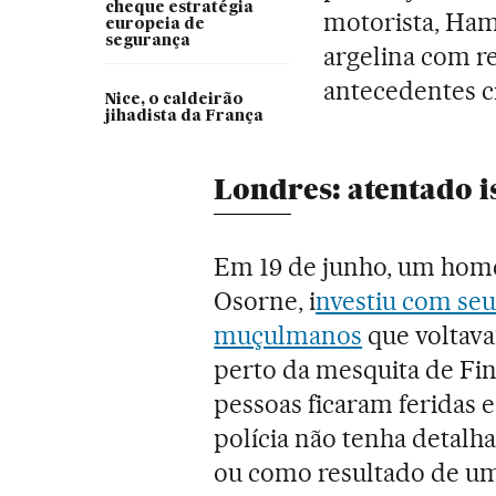
cheque estratégia
motorista, Ham
europeia de
segurança
argelina com re
antecedentes cr
Nice, o caldeirão
jihadista da França
Londres: atentado 
Em 19 de junho, um home
Osorne, i
nvestiu com se
muçulmanos
que voltav
perto da mesquita de Fi
pessoas ficaram feridas
polícia não tenha detalh
ou como resultado de um