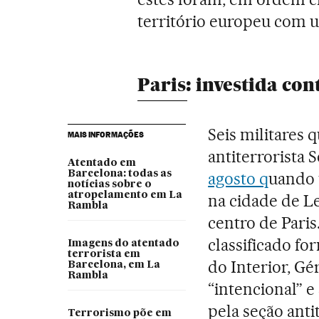
território europeu com 
Paris: investida con
Seis militares 
MAIS INFORMAÇÕES
antiterrorista 
Atentado em
Barcelona: todas as
agosto q
uando 
notícias sobre o
atropelamento em La
na cidade de Le
Rambla
centro de Paris
classificado fo
Imagens do atentado
terrorista em
do Interior, G
Barcelona, em La
Rambla
“intencional” e
pela seção anti
Terrorismo põe em