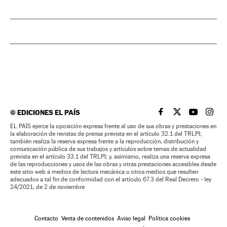
©
EDICIONES EL PAÍS
EL PAÍS BRASIL EN
EL PAÍS BRASI
EL PAÍS B
EL PA
EL PAÍS ejerce la oposición expresa frente al uso de sus obras y prestaciones en
la elaboración de revistas de prensa prevista en el artículo 32.1 del TRLPI;
también realiza la reserva expresa frente a la reproducción, distribución y
comunicación pública de sus trabajos y artículos sobre temas de actualidad
prevista en el artículo 33.1 del TRLPI; y, asimismo, realiza una reserva expresa
de las reproducciones y usos de las obras y otras prestaciones accesibles desde
este sitio web a medios de lectura mecánica u otros medios que resulten
adecuados a tal fin de conformidad con el artículo 67.3 del Real Decreto - ley
24/2021, de 2 de noviembre
Contacto
Venta de contenidos
Aviso legal
Política cookies