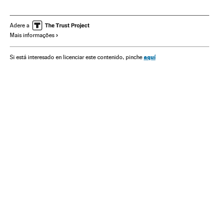
Acidente tráfego
Europa Central
Acidentes
Atentados terroristas
Tráfego
Acontecimentos
Adere a
Mais informações
Europa
Transporte
Terrorismo
aquí
Si está interesado en licenciar este contenido, pinche