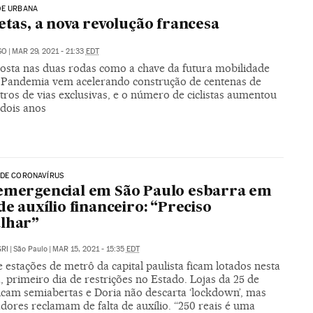
DE URBANA
letas, a nova revolução francesa
SO
|
MAR 29, 2021 - 21:33
EDT
posta nas duas rodas como a chave da futura mobilidade
 Pandemia vem acelerando construção de centenas de
ros de vias exclusivas, e o número de ciclistas aumentou
dois anos
 DE CORONAVÍRUS
emergencial em São Paulo esbarra em
 de auxílio financeiro: “Preciso
lhar”
RI
|
São Paulo
|
MAR 15, 2021 - 15:35
EDT
 estações de metrô da capital paulista ficam lotados nesta
 primeiro dia de restrições no Estado. Lojas da 25 de
icam semiabertas e Doria não descarta ‘lockdown’, mas
dores reclamam de falta de auxílio. “250 reais é uma