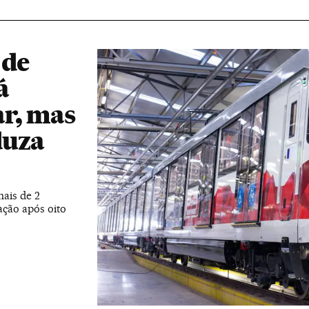
 de
á
ar, mas
duza
ais de 2
ação após oito