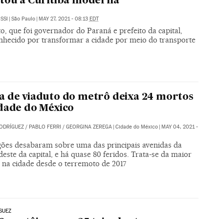
tou a Curitiba moderna
SSI
|
São Paulo
|
MAY 27, 2021 - 08:13
EDT
o, que foi governador do Paraná e prefeito da capital,
onhecido por transformar a cidade por meio do transporte
 de viaduto do metrô deixa 24 mortos
dade do México
ODRÍGUEZ
/
PABLO FERRI
/
GEORGINA ZEREGA
|
Cidade do México
|
MAY 04, 2021 -
gões desabaram sobre uma das principais avenidas da
este da capital, e há quase 80 feridos. Trata-se da maior
a na cidade desde o terremoto de 2017
SUEZ