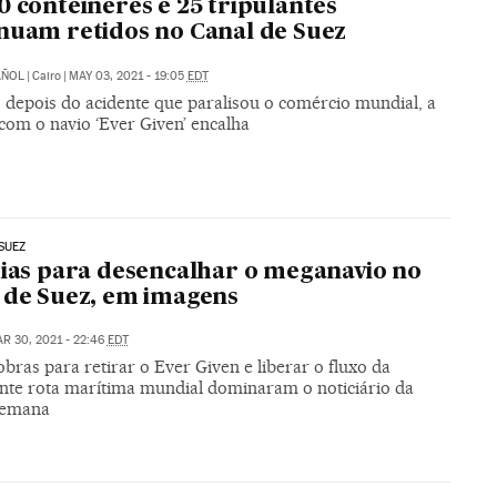
0 contêineres e 25 tripulantes
nuam retidos no Canal de Suez
AÑOL
|
Cairo
|
MAY 03, 2021 - 19:05
EDT
depois do acidente que paralisou o comércio mundial, a
com o navio ‘Ever Given’ encalha
SUEZ
dias para desencalhar o meganavio no
 de Suez, em imagens
R 30, 2021 - 22:46
EDT
ras para retirar o Ever Given e liberar o fluxo da
nte rota marítima mundial dominaram o noticiário da
semana