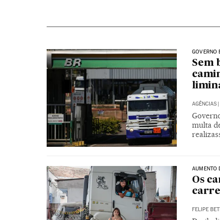
GOVERNO 
Sem b
camin
limin
AGÊNCIAS
|
Governo
multa d
realiza
AUMENTO D
Os c
carre
FELIPE BET