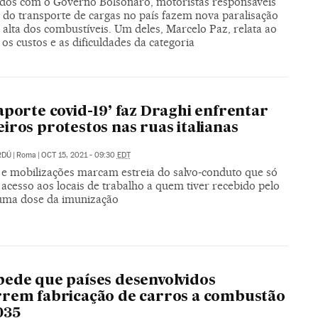
idos com o Governo Bolsonaro, motoristas responsáveis
 do transporte de cargas no país fazem nova paralisação
 alta dos combustíveis. Um deles, Marcelo Paz, relata ao
os custos e as dificuldades da categoria
aporte covid-19’ faz Draghi enfrentar
iros protestos nas ruas italianas
RDÚ
|
Roma
|
OCT 15, 2021 - 09:30
EDT
 e mobilizações marcam estreia do salvo-conduto que só
acesso aos locais de trabalho a quem tiver recebido pelo
ma dose da imunização
ede que países desenvolvidos
rem fabricação de carros a combustão
035