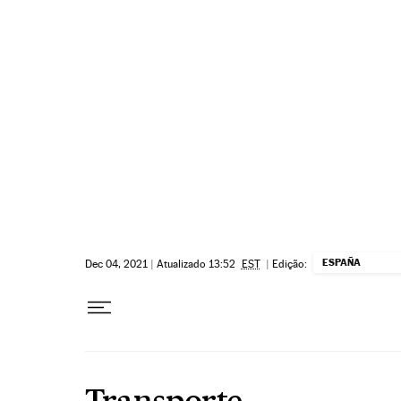
Pular para o conteúdo
ESPAÑA
Dec 04, 2021
|
Atualizado 13:52
EST
|
Edição:
Transporte