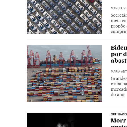
MANUEL P
Secretá
meta co
propõe 
cumprir
Biden
por d
abas
MARÍA ANT
Grandes
trabalha
mercado
do ano
OBITUÁRI
Morre