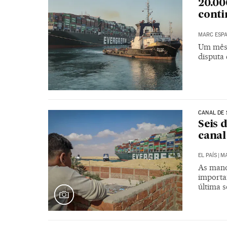
20.00
conti
MARC ESP
Um mês 
disputa 
CANAL DE 
Seis 
canal
EL PAÍS
|
MA
As manob
importa
última 