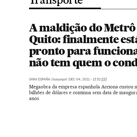
A maldição do Metrô
Quito: finalmente est
pronto para funcion
não tem quem o con
SARA ESPAÑA
|
Guayaquil
|
DEC 04, 2021 - 13:52
EST
Megaobra da empresa espanhola Acciona custou m
bilhões de dólares e continua sem data de inaugur
anos