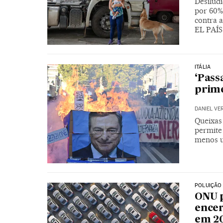
Desilud
por 60%
contra a
EL PAÍS 
ITÁLIA
‘Pass
prime
DANIEL VE
Queixas
permite 
menos u
POLUIÇÃO
ONU p
encer
em 2