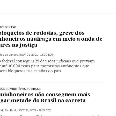
BOLSONARO
loqueios de rodovias, greve dos
honeiros naufraga em meio a onda de
ares na justiça
Rio de Janeiro
|
NOV 01, 2021 - 18:00
EDT
 federal conseguiu 29 decisões judiciais que previam
e até 10.000 reais para motoristas autônomos que
ssem bloqueios nas estadas do país
OS COMBUSTÍVEIS NO BRASIL
aminhoneiros não conseguem mais
gar metade do Brasil na carreta
IM
|
São Paulo
|
OCT 31, 2021 - 19:21
EDT