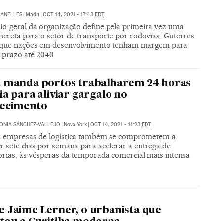
LANELLES
|
Madri
|
OCT 14, 2021 - 17:43
EDT
rio-geral da organização define pela primeira vez uma
ncreta para o setor de transporte por rodovias. Guterres
que nações em desenvolvimento tenham margem para
 prazo até 2040
 manda portos trabalharem 24 horas
ia para aliviar gargalo no
tecimento
ONIA SÁNCHEZ-VALLEJO
|
Nova York
|
OCT 14, 2021 - 11:23
EDT
 empresas de logística também se comprometem a
r sete dias por semana para acelerar a entrega de
rias, às vésperas da temporada comercial mais intensa
O
 Jaime Lerner, o urbanista que