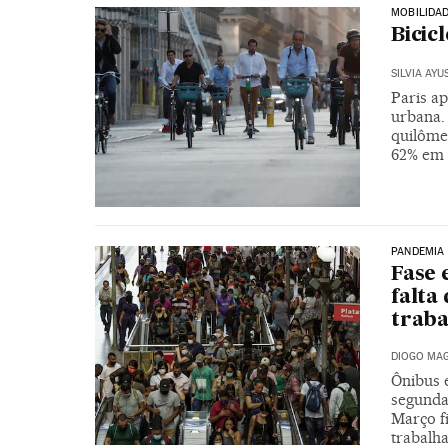
MOBILIDA
Bicic
SILVIA AYU
Paris a
urbana.
quilômet
62% em 
PANDEMIA
Fase 
falta
traba
DIOGO MAG
Ônibus e
segunda,
Março f
trabalha