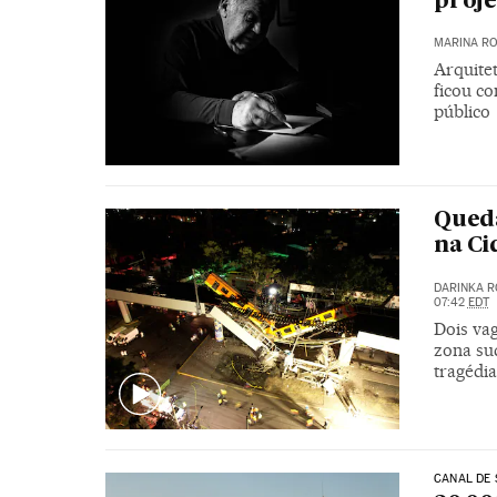
proje
MARINA RO
Arquitet
ficou c
público
Queda
na Ci
DARINKA R
07:42
EDT
Dois va
zona sud
tragédi
CANAL DE 