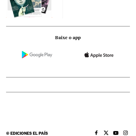
Baixe o app
©
EDICIONES EL PAÍS
EL PAÍS BRASIL EN
EL PAÍS BRASI
EL PAÍS B
EL PA