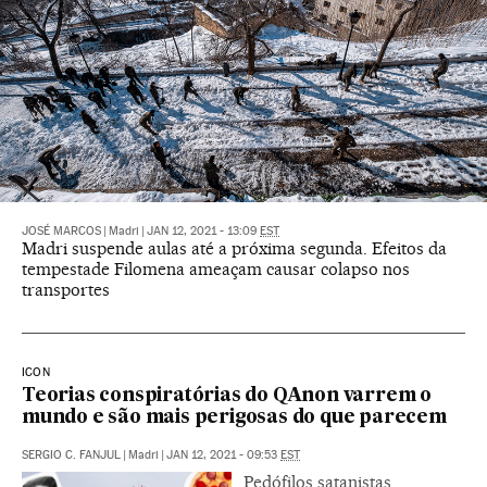
JOSÉ MARCOS
|
Madri
|
JAN 12, 2021 - 13:09
EST
Madri suspende aulas até a próxima segunda. Efeitos da
tempestade Filomena ameaçam causar colapso nos
transportes
ICON
Teorias conspiratórias do QAnon varrem o
mundo e são mais perigosas do que parecem
SERGIO C. FANJUL
|
Madri
|
JAN 12, 2021 - 09:53
EST
Pedófilos satanistas