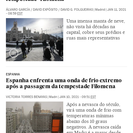
ÁLVARO GARCÍA
/
DAVID EXPÓSITO
/
DAVID G. FOLGUEIRAS
|
Madrid
|
JAN 11, 2021
- 08:59
EST
Uma imensa manta de neve,
não vista há décadas na
capital, cobre seus prédios e
ruas mais representativas
ESPANHA
Espanha enfrenta uma onda de frio extremo
após a passagem da tempestade Filomena
VICTORIA TORRES BENAYAS
|
Madri
|
JAN 10, 2021 - 09:51
EST
Após a nevasca do século,
virá uma onda de frio com
temperaturas mínimas
abaixo dos 10 graus
negativos. A nevasca caída
em Madri é a maior desde