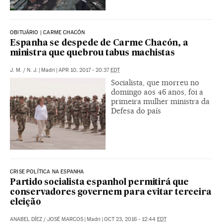
OBITUÁRIO | CARME CHACÓN
Espanha se despede de Carme Chacón, a
ministra que quebrou tabus machistas
J. M.
/
N. J.
|
Madri
|
APR 10, 2017 - 20:37
EDT
Socialista, que morreu no
domingo aos 46 anos, foi a
primeira mulher ministra da
Defesa do país
CRISE POLÍTICA NA ESPANHA
Partido socialista espanhol permitirá que
conservadores governem para evitar terceira
eleição
ANABEL DÍEZ
/
JOSÉ MARCOS
|
Madri
|
OCT 23, 2016 - 12:44
EDT