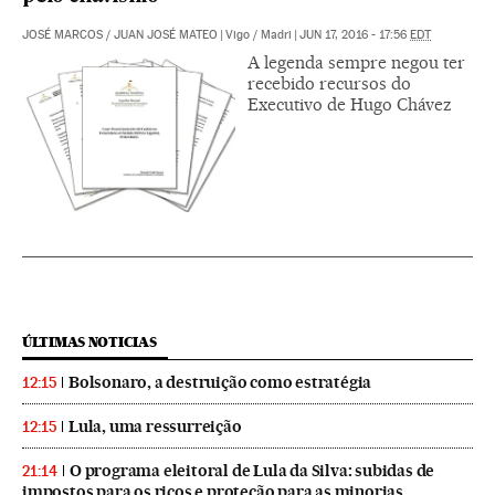
JOSÉ MARCOS
/
JUAN JOSÉ MATEO
|
Vigo / Madri
|
JUN 17, 2016 - 17:56
EDT
A legenda sempre negou ter
recebido recursos do
Executivo de Hugo Chávez
ÚLTIMAS NOTICIAS
Bolsonaro, a destruição como estratégia
12:15
Lula, uma ressurreição
12:15
O programa eleitoral de Lula da Silva: subidas de
21:14
impostos para os ricos e proteção para as minorias