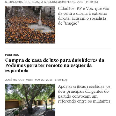
N. JUNQUERA
/
E. G. BLAS
/
J. MARCOS
|
Madri
|
FEB 10, 2019 - 14:39
EST
Cidadãos, PP e Vox, que vão
da centro direita à extrema
direita, acusam o socialista
de "traição"
PODEMOS
Compra de casa de luxo para dois líderes do
Podemos gera terremoto na esquerda
espanhola
JOSÉ MARCOS
|
Madri
|
MAY 20, 2018 - 17:23
EDT
Após as críticas recebidas, os
dois principais dirigentes do
partido convocam um
referendo entre os militantes