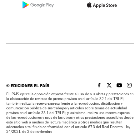
©
EDICIONES EL PAÍS
EL PAÍS BRASIL EN
EL PAÍS BRASI
EL PAÍS B
EL PA
EL PAÍS ejerce la oposición expresa frente al uso de sus obras y prestaciones en
la elaboración de revistas de prensa prevista en el artículo 32.1 del TRLPI;
también realiza la reserva expresa frente a la reproducción, distribución y
comunicación pública de sus trabajos y artículos sobre temas de actualidad
prevista en el artículo 33.1 del TRLPI; y, asimismo, realiza una reserva expresa
de las reproducciones y usos de las obras y otras prestaciones accesibles desde
este sitio web a medios de lectura mecánica u otros medios que resulten
adecuados a tal fin de conformidad con el artículo 67.3 del Real Decreto - ley
24/2021, de 2 de noviembre