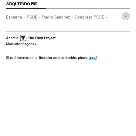
ARQUIVADO EM
Espanha
PSOE
Pedro Sánchez
Congreso PSOE
Social-democracia
Ecologismo
Feminismo
Impostos
Harmonização fiscal
Federalismo
Adere a
Mais informações
Estado de las Autonomías
aquí
Si está interesado en licenciar este contenido, pinche