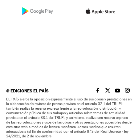
©
EDICIONES EL PAÍS
EL PAÍS BRASIL EN
EL PAÍS BRASI
EL PAÍS B
EL PA
EL PAÍS ejerce la oposición expresa frente al uso de sus obras y prestaciones en
la elaboración de revistas de prensa prevista en el artículo 32.1 del TRLPI;
también realiza la reserva expresa frente a la reproducción, distribución y
comunicación pública de sus trabajos y artículos sobre temas de actualidad
prevista en el artículo 33.1 del TRLPI; y, asimismo, realiza una reserva expresa
de las reproducciones y usos de las obras y otras prestaciones accesibles desde
este sitio web a medios de lectura mecánica u otros medios que resulten
adecuados a tal fin de conformidad con el artículo 67.3 del Real Decreto - ley
24/2021, de 2 de noviembre