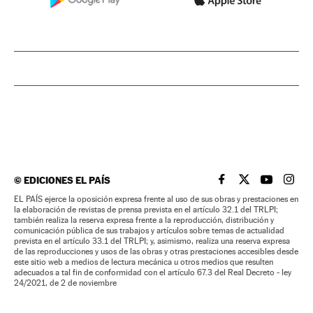
©
EDICIONES EL PAÍS
EL PAÍS BRASIL EN
EL PAÍS BRASI
EL PAÍS B
EL PA
EL PAÍS ejerce la oposición expresa frente al uso de sus obras y prestaciones en
la elaboración de revistas de prensa prevista en el artículo 32.1 del TRLPI;
también realiza la reserva expresa frente a la reproducción, distribución y
comunicación pública de sus trabajos y artículos sobre temas de actualidad
prevista en el artículo 33.1 del TRLPI; y, asimismo, realiza una reserva expresa
de las reproducciones y usos de las obras y otras prestaciones accesibles desde
este sitio web a medios de lectura mecánica u otros medios que resulten
adecuados a tal fin de conformidad con el artículo 67.3 del Real Decreto - ley
24/2021, de 2 de noviembre