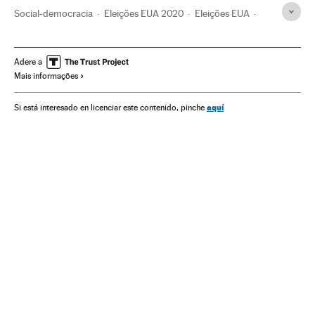
Social-democracia
Eleições EUA 2020
Eleições EUA
Eleições presidenciais
Ideologias
Eleições
União Europeia
Organizações internacionais
Europa
Adere a
Mais informações
Relações exteriores
Política
aquí
Si está interesado en licenciar este contenido, pinche