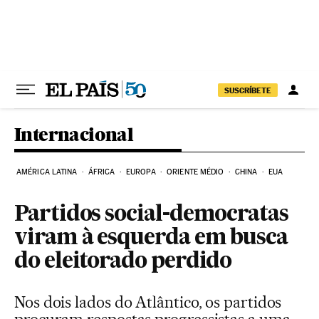
Pular para o conteúdo
SUSCRÍBETE
Internacional
AMÉRICA LATINA
ÁFRICA
EUROPA
ORIENTE MÉDIO
CHINA
EUA
Partidos social-democratas
viram à esquerda em busca
do eleitorado perdido
Nos dois lados do Atlântico, os partidos