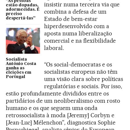
“As pessoas
insistir numa terceira via que
estão dopadas,
adormecidas. É
combina a defesa de um
preciso
Estado de bem-estar
despertá-las”
hiperdesenvolvido com a
aposta numa liberalização
comercial e na flexibilidade
laboral.
Socialista
“Os social-democratas e os
António Costa
ganha as
socialistas europeus não têm
eleições em
Portugal
uma visão clara sobre políticas
regulatórias e sociais. Por isso,
estão profundamente divididos entre os
partidários de um neoliberalismo com rosto
humano e os que seguem uma onda
retrossocialista à moda [Jeremy] Corbyn e
[Jean-Luc] Mélenchon”, diagnostica Sophie
Pornschiegel, analista sênior do European