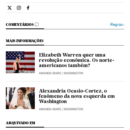
Internacional El País Brasil en Twitter
Internacional El País Brasil en Instagram
Internacional El País Brasil en Facebook
COMENTÁRIOS
Regras
›
COMENTÁRIOS
MAIS INFORMAÇÕES
Elizabeth Warren quer uma
revolução econômica. Os norte-
americanos também?
AMANDA MARS
| WASHINGTON
Alexandria Ocasio-Cortez, o
fenômeno da nova esquerda em
Washington
AMANDA MARS
| WASHINGTON
ARQUIVADO EM