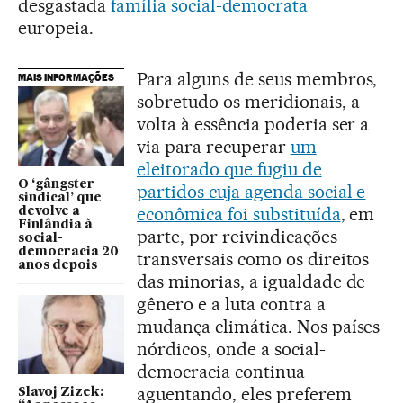
desgastada
família social-democrata
europeia.
Para alguns de seus membros,
MAIS INFORMAÇÕES
sobretudo os meridionais, a
volta à essência poderia ser a
via para recuperar
um
eleitorado que fugiu de
O ‘gângster
partidos cuja agenda social e
sindical’ que
econômica foi substituída
, em
devolve a
Finlândia à
parte, por reivindicações
social-
democracia 20
transversais como os direitos
anos depois
das minorias, a igualdade de
gênero e a luta contra a
mudança climática. Nos países
nórdicos, onde a social-
democracia continua
aguentando, eles preferem
Slavoj Zizek: