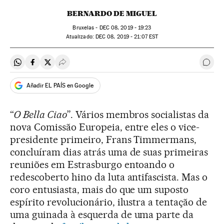
BERNARDO DE MIGUEL
Bruxelas -
DEC
08, 2019 - 19:23
atualizado:
DEC
08, 2019 - 21:07
EST
Compartir en Whatsapp
Compartir en Facebook
Compartir en Twitter
Desplegar Redes Sociales
Come
Añadir EL PAÍS en Google
“
O Bella Ciao
”. Vários membros socialistas da
nova Comissão Europeia, entre eles o vice-
presidente primeiro, Frans Timmermans,
concluíram dias atrás uma de suas primeiras
reuniões em Estrasburgo entoando o
redescoberto hino da luta antifascista. Mas o
coro entusiasta, mais do que um suposto
espírito revolucionário, ilustra a tentação de
uma guinada à esquerda de uma parte da