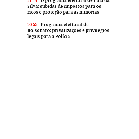
O programa eleitoral de Lula da
21:14
Silva: subidas de impostos para os
ricos e proteção para as minorias
Programa eleitoral de
20:55
Bolsonaro: privatizações e privilégios
legais para a Polícia