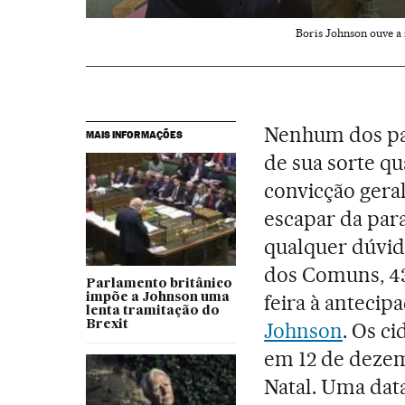
Boris Johnson ouve a 
Nenhum dos pa
MAIS INFORMAÇÕES
de sua sorte qu
convicção gera
escapar da para
qualquer dúvid
dos Comuns, 438
Parlamento britânico
feira à antecip
impõe a Johnson uma
lenta tramitação do
Brexit
Johnson
. Os c
em 12 de dezem
Natal. Uma data