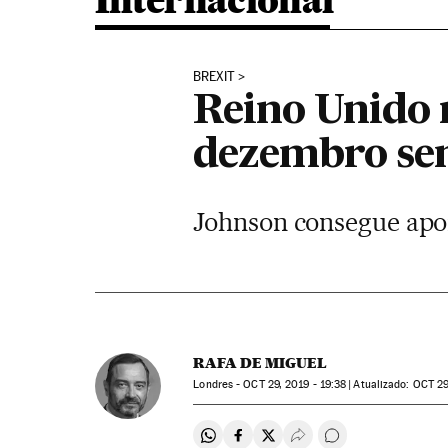
Internacional
BREXIT
Reino Unido r
dezembro sem 
Johnson consegue apoi
RAFA DE MIGUEL
Londres -
OCT
29, 2019 - 19:38
atualizado:
OCT
29
Compartir en Whatsapp
Compartir en Facebook
Compartir en Twitter
Desplegar Redes Soci
Comentários