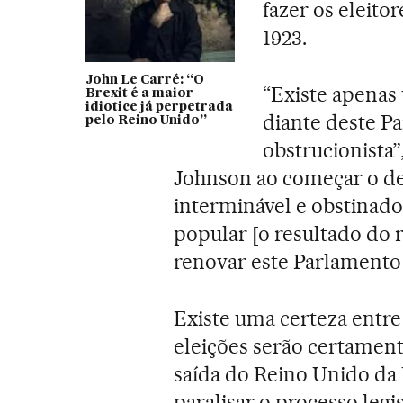
fazer os eleito
1923.
John Le Carré: “O
“Existe apenas
Brexit é a maior
idiotice já perpetrada
diante deste P
pelo Reino Unido”
obstrucionista”
Johnson ao começar o de
interminável e obstinad
popular [o resultado do 
renovar este Parlamento 
Existe uma certeza entre 
eleições serão certamen
saída do Reino Unido da
paralisar o processo legi