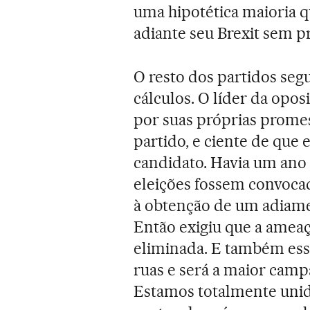
uma hipotética maioria q
adiante seu Brexit sem p
O resto dos partidos seg
cálculos. O líder da opos
por suas próprias promes
partido, e ciente de que
candidato. Havia um ano 
eleições fossem convocad
à obtenção de um adiame
Então exigiu que a amea
eliminada. E também esse
ruas e será a maior camp
Estamos totalmente unido