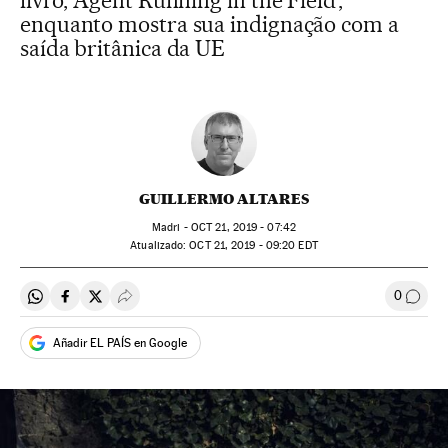
livro, ‘Agent Running in the Field’,
enquanto mostra sua indignação com a
saída britânica da UE
GUILLERMO ALTARES
Madri -
OCT
21, 2019 - 07:42
atualizado:
OCT
21, 2019 - 09:20
EDT
0
Compartir en Whatsapp
Compartir en Facebook
Compartir en Twitter
Desplegar Redes Sociales
Comen
Añadir EL PAÍS en Google