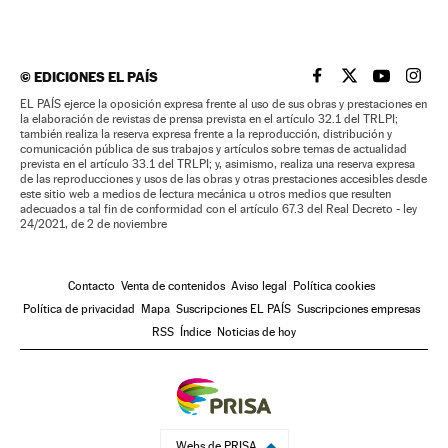
©
EDICIONES EL PAÍS
EL PAÍS BRASIL EN
EL PAÍS BRASI
EL PAÍS B
EL PA
EL PAÍS ejerce la oposición expresa frente al uso de sus obras y prestaciones en
la elaboración de revistas de prensa prevista en el artículo 32.1 del TRLPI;
también realiza la reserva expresa frente a la reproducción, distribución y
comunicación pública de sus trabajos y artículos sobre temas de actualidad
prevista en el artículo 33.1 del TRLPI; y, asimismo, realiza una reserva expresa
de las reproducciones y usos de las obras y otras prestaciones accesibles desde
este sitio web a medios de lectura mecánica u otros medios que resulten
adecuados a tal fin de conformidad con el artículo 67.3 del Real Decreto - ley
24/2021, de 2 de noviembre
Contacto
Venta de contenidos
Aviso legal
Política cookies
Política de privacidad
Mapa
Suscripciones EL PAÍS
Suscripciones empresas
RSS
Índice
Noticias de hoy
Webs de PRISA