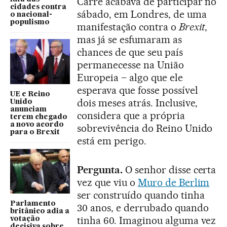
Carré acabava de participar no
cidades contra
sábado, em Londres, de uma
o nacional-
populismo
manifestação contra o
Brexit
,
mas já se esfumaram as
chances de que seu país
permanecesse na União
Europeia – algo que ele
esperava que fosse possível
UE e Reino
dois meses atrás. Inclusive,
Unido
anunciam
considera que a própria
terem chegado
a novo acordo
sobrevivência do Reino Unido
para o Brexit
está em perigo.
Pergunta.
O senhor disse certa
vez que viu o
Muro de Berlim
ser construído quando tinha
Parlamento
30 anos, e derrubado quando
britânico adia a
tinha 60. Imaginou alguma vez
votação
decisiva sobre