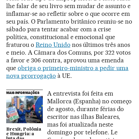
lhe falar de seu livro sem mudar de assunto e
inflamar-se ao refletir sobre o que ocorre em
seu país. O Parlamento britânico reuniu-se no
sábado para tentar acabar com a crise
política, constitucional e emocional que
fraturou o
Reino Unido
nos últimos três anos
e meio. A Câmara dos Comuns, por 322 votos
a favor e 306 contra, aprovou uma emenda
que
obriga o primeiro-ministro a pedir uma
nova prorrogação
à UE.
A entrevista foi feita em
MAIS INFORMAÇÕES
Mallorca (Espanha) no começo
de agosto, durante férias do
escritor nas ilhas Baleares,
mas foi atualizada neste
Brexit, Polônia
domingo por telefone. Le
e Hungria: a
luta das