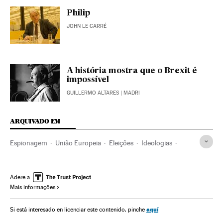
Philip
JOHN LE CARRÉ
A história mostra que o Brexit é
impossível
GUILLERMO ALTARES
| MADRI
ARQUIVADO EM
Espionagem
União Europeia
Eleições
Ideologias
Organizações internacionais
Europa
Literatura
Relações exteriores
Cultura
Política
Brexit
Adere a
Mais informações
John Le Carre
Referendos UE
Euroceticismo
Unión política europea
Eleições europeias
Reino Unido
aquí
Si está interesado en licenciar este contenido, pinche