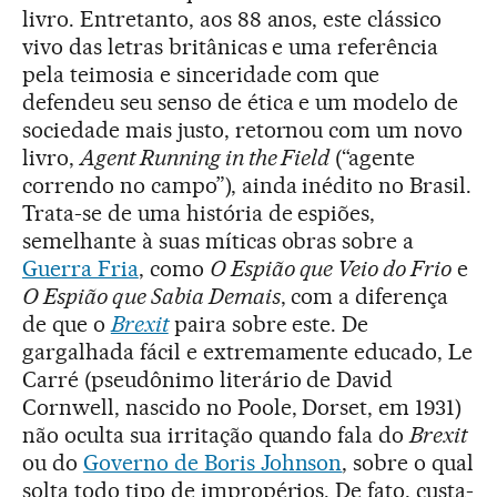
livro. Entretanto, aos 88 anos, este clássico
vivo das letras britânicas e uma referência
pela teimosia e sinceridade com que
defendeu seu senso de ética e um modelo de
sociedade mais justo, retornou com um novo
livro,
Agent Running in the Field
(“agente
correndo no campo”), ainda inédito no Brasil.
Trata-se de uma história de espiões,
semelhante à suas míticas obras sobre a
Guerra Fria
, como
O Espião que Veio do Frio
e
O Espião que Sabia Demais
, com a diferença
de que o
Brexit
paira sobre este. De
gargalhada fácil e extremamente educado, Le
Carré (pseudônimo literário de David
Cornwell, nascido no Poole, Dorset, em 1931)
não oculta sua irritação quando fala do
Brexit
ou do
Governo de Boris Johnson
, sobre o qual
solta todo tipo de impropérios. De fato, custa-