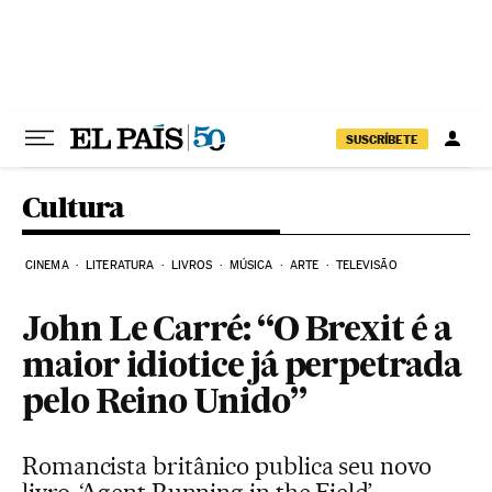
Pular para o conteúdo
SUSCRÍBETE
Cultura
CINEMA
LITERATURA
LIVROS
MÚSICA
ARTE
TELEVISÃO
John Le Carré: “O Brexit é a
maior idiotice já perpetrada
pelo Reino Unido”
Romancista britânico publica seu novo