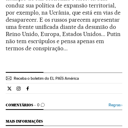
conduz sua política de expansão territorial,
por exemplo, na Ucrânia, que está em vias de
desaparecer. E os russos parecem apresentar
uma frente unificada diante da desunião do
Reino Unido, Europa, Estados Unidos... Putin
não tem escrúpulos e pensa apenas em
termos de conspiração...
Receba o boletim do EL PAÍS América
Cultura El País Brasil en Twitter
Cultura El País Brasil en Instagram
Cultura El País Brasil en Facebook
COMENTÁRIOS
Regras
›
COMENTÁRIOS
0
MAIS INFORMAÇÕES