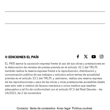
©
EDICIONES EL PAÍS
EL PAÍS BRASIL EN
EL PAÍS BRASI
EL PAÍS B
EL PA
EL PAÍS ejerce la oposición expresa frente al uso de sus obras y prestaciones en
la elaboración de revistas de prensa prevista en el artículo 32.1 del TRLPI;
también realiza la reserva expresa frente a la reproducción, distribución y
comunicación pública de sus trabajos y artículos sobre temas de actualidad
prevista en el artículo 33.1 del TRLPI; y, asimismo, realiza una reserva expresa
de las reproducciones y usos de las obras y otras prestaciones accesibles desde
este sitio web a medios de lectura mecánica u otros medios que resulten
adecuados a tal fin de conformidad con el artículo 67.3 del Real Decreto - ley
24/2021, de 2 de noviembre
Contacto
Venta de contenidos
Aviso legal
Política cookies