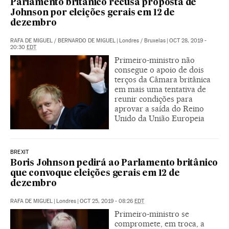
Parlamento britânico recusa proposta de
Johnson por eleições gerais em 12 de
dezembro
RAFA DE MIGUEL
/
BERNARDO DE MIGUEL
|
Londres / Bruxelas
|
OCT 28, 2019 -
20:30
EDT
Primeiro-ministro não
consegue o apoio de dois
terços da Câmara britânica
em mais uma tentativa de
reunir condições para
aprovar a saída do Reino
Unido da União Europeia
BREXIT
Boris Johnson pedirá ao Parlamento britânico
que convoque eleições gerais em 12 de
dezembro
RAFA DE MIGUEL
|
Londres
|
OCT 25, 2019 - 08:26
EDT
Primeiro-ministro se
compromete, em troca, a