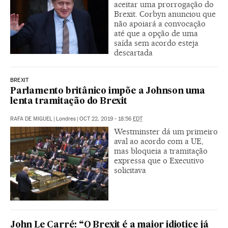
aceitar uma prorrogação do
Brexit. Corbyn anunciou que
não apoiará a convocação
até que a opção de uma
saída sem acordo esteja
descartada
BREXIT
Parlamento britânico impõe a Johnson uma
lenta tramitação do Brexit
RAFA DE MIGUEL
|
Londres
|
OCT 22, 2019 - 18:56
EDT
Westminster dá um primeiro
aval ao acordo com a UE,
mas bloqueia a tramitação
expressa que o Executivo
solicitava
John Le Carré: “O Brexit é a maior idiotice já