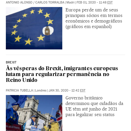
ANTONIO ALONSO
/
CARLOS TORRALBA
|
Madri
|
FEB 01, 2020 - 11:48
EST
Europa perde um de seus
principais sócios em termos
econômicos e demográficos
(gráficos em espanhol)
BREXIT
Às vésperas do Brexit, imigrantes europeus
lutam para regularizar permanência no
Reino Unido
PATRICIA TUBELLA
|
Londres
|
JAN 30, 2020 - 12:42
EST
Governo britânico
determinou que cidadãos da
UE têm até junho de 2021
para legalizar seu status