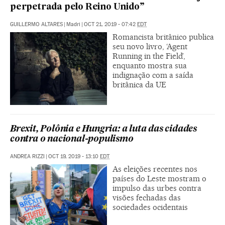
perpetrada pelo Reino Unido”
GUILLERMO ALTARES
|
Madri
|
OCT 21, 2019 - 07:42
EDT
Romancista britânico publica
seu novo livro, ‘Agent
Running in the Field’,
enquanto mostra sua
indignação com a saída
britânica da UE
Brexit, Polônia e Hungria: a luta das cidades
contra o nacional-populismo
ANDREA RIZZI
|
OCT 19, 2019 - 13:10
EDT
As eleições recentes nos
países do Leste mostram o
impulso das urbes contra
visões fechadas das
sociedades ocidentais