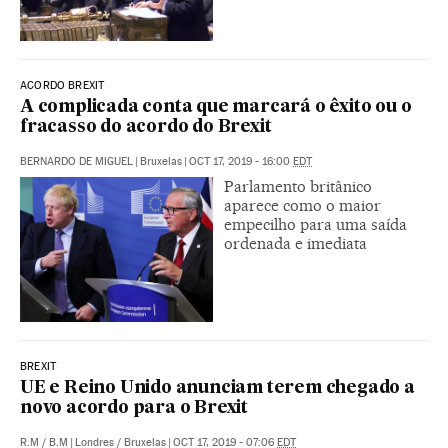
ACORDO BREXIT
A complicada conta que marcará o êxito ou o
fracasso do acordo do Brexit
BERNARDO DE MIGUEL
|
Bruxelas
|
OCT 17, 2019 - 16:00
EDT
Parlamento britânico
aparece como o maior
empecilho para uma saída
ordenada e imediata
BREXIT
UE e Reino Unido anunciam terem chegado a
novo acordo para o Brexit
R.M
/
B.M
|
Londres / Bruxelas
|
OCT 17, 2019 - 07:06
EDT