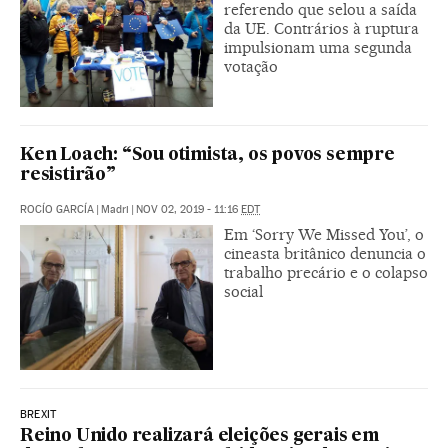
referendo que selou a saída
da UE. Contrários à ruptura
impulsionam uma segunda
votação
Ken Loach: “Sou otimista, os povos sempre
resistirão”
ROCÍO GARCÍA
|
Madri
|
NOV 02, 2019 - 11:16
EDT
Em ‘Sorry We Missed You’, o
cineasta britânico denuncia o
trabalho precário e o colapso
social
BREXIT
Reino Unido realizará eleições gerais em