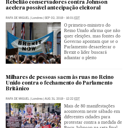
Rebelião conservadores contra Johnson
acelera possível antecipação eleitoral
RAFA DE MIGUEL
|
Londres
|
SEP 02, 2019 - 16:01
EDT
O primeiro-ministro do
Reino Unido afirma que não
quer eleições, mas fontes do
Governo apontam que se o
Parlamento desacelerar o
Brexit o líder buscará
adiantar o pleito
Milhares de pessoas saem às ruas no Reino
Unido contra o fechamento do Parlamento
Britânico
RAFA DE MIGUEL
|
Londres
|
AUG 31, 2019 - 12:22
EDT
Mais de 80 manifestações
acontecem neste sábado em
diferentes cidades para
protestar contra a medida de
Boris Johnson na reta final