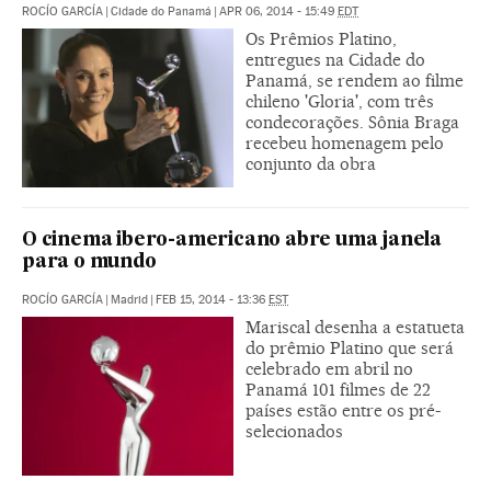
ROCÍO GARCÍA
|
Cidade do Panamá
|
APR 06, 2014 - 15:49
EDT
Os Prêmios Platino,
entregues na Cidade do
Panamá, se rendem ao filme
chileno 'Gloria', com três
condecorações. Sônia Braga
recebeu homenagem pelo
conjunto da obra
O cinema ibero-americano abre uma janela
para o mundo
ROCÍO GARCÍA
|
Madrid
|
FEB 15, 2014 - 13:36
EST
Mariscal desenha a estatueta
do prêmio Platino que será
celebrado em abril no
Panamá 101 filmes de 22
países estão entre os pré-
selecionados