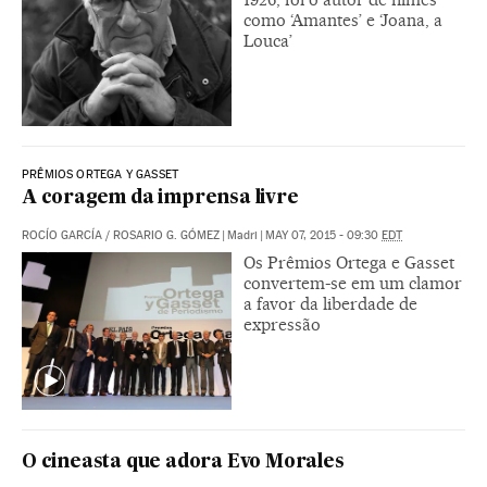
como ‘Amantes’ e ‘Joana, a
Louca’
PRÊMIOS ORTEGA Y GASSET
A coragem da imprensa livre
ROCÍO GARCÍA
/
ROSARIO G. GÓMEZ
|
Madri
|
MAY 07, 2015 - 09:30
EDT
Os Prêmios Ortega e Gasset
convertem-se em um clamor
a favor da liberdade de
expressão
O cineasta que adora Evo Morales