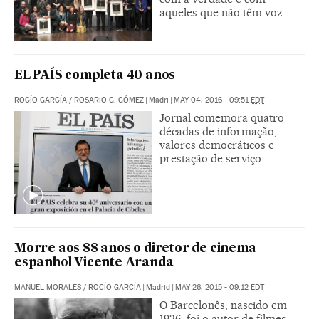
aqueles que não têm voz
EL PAÍS completa 40 anos
ROCÍO GARCÍA
/
ROSARIO G. GÓMEZ
|
Madri
|
MAY 04, 2016 - 09:51
EDT
Jornal comemora quatro
décadas de informação,
valores democráticos e
prestação de serviço
Morre aos 88 anos o diretor de cinema
espanhol Vicente Aranda
MANUEL MORALES
/
ROCÍO GARCÍA
|
Madrid
|
MAY 26, 2015 - 09:12
EDT
O Barcelonês, nascido em
1926, foi o autor de filmes