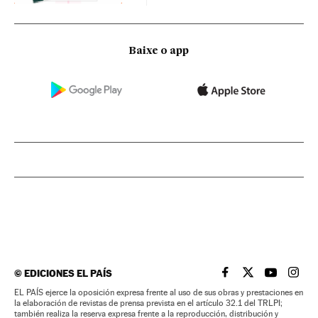
Baixe o app
©
EDICIONES EL PAÍS
EL PAÍS BRASIL EN
EL PAÍS BRASI
EL PAÍS B
EL PA
EL PAÍS ejerce la oposición expresa frente al uso de sus obras y prestaciones en
la elaboración de revistas de prensa prevista en el artículo 32.1 del TRLPI;
también realiza la reserva expresa frente a la reproducción, distribución y