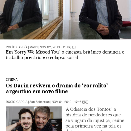
ROCÍO GARCÍA
|
Madri
|
NOV 02, 2019 - 11:16
EDT
Em ‘Sorry We Missed You’, o cineasta britânico denuncia o
trabalho precário e o colapso social
CINEMA
Os Darín revivem o drama do ‘corralito’
argentino em novo filme
ROCÍO GARCÍA
|
San Sebastián
|
NOV 01, 2019 - 17:16
EDT
‘A Odisseia dos Tontos’, a
história de perdedores que
se vingam da injustiça, reúne
pela primeira vez na tela os