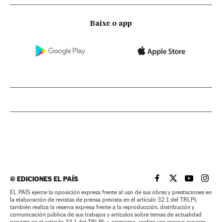
Baixe o app
©
EDICIONES EL PAÍS
EL PAÍS BRASIL EN
EL PAÍS BRASI
EL PAÍS B
EL PA
EL PAÍS ejerce la oposición expresa frente al uso de sus obras y prestaciones en
la elaboración de revistas de prensa prevista en el artículo 32.1 del TRLPI;
también realiza la reserva expresa frente a la reproducción, distribución y
comunicación pública de sus trabajos y artículos sobre temas de actualidad