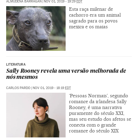
ALMUDENA BARRAGÁN
|
NOV 01, 2019 - 19:29
EDT
Esta raça milenar de
cachorro era um animal
sagrado para os povos
mexica e os maias
LITERATURA
Sally Rooney revela uma versão melhorada de
nós mesmos
CARLOS PARDO
|
NOV 01, 2019 - 18:19
EDT
‘Pessoas Normais’, segundo
romance da irlandesa Sally
Rooney, é uma narrativa
puramente do século XXI,
mas seu estudo dos afetos se
conecta com o grande
romance do século XIX