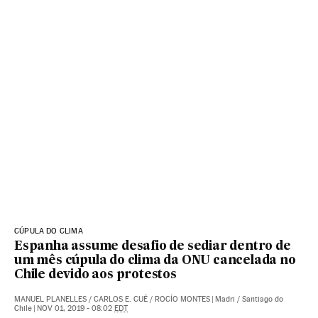
CÚPULA DO CLIMA
Espanha assume desafio de sediar dentro de
um mês cúpula do clima da ONU cancelada no
Chile devido aos protestos
MANUEL PLANELLES
/
CARLOS E. CUÉ
/
ROCÍO MONTES
|
Madri / Santiago do
Chile
|
NOV 01, 2019 - 08:02
EDT