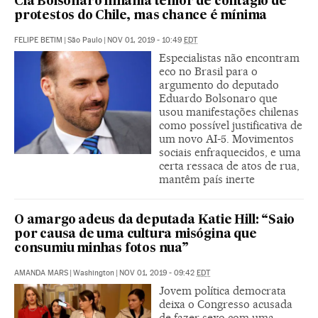
Clã Bolsonaro inflama temor de contágio de
protestos do Chile, mas chance é mínima
FELIPE BETIM
|
São Paulo
|
NOV 01, 2019 - 10:49
EDT
Especialistas não encontram
eco no Brasil para o
argumento do deputado
Eduardo Bolsonaro que
usou manifestações chilenas
como possível justificativa de
um novo AI-5. Movimentos
sociais enfraquecidos, e uma
certa ressaca de atos de rua,
mantêm país inerte
O amargo adeus da deputada Katie Hill: “Saio
por causa de uma cultura misógina que
consumiu minhas fotos nua”
AMANDA MARS
|
Washington
|
NOV 01, 2019 - 09:42
EDT
Jovem política democrata
deixa o Congresso acusada
de fazer sexo com uma