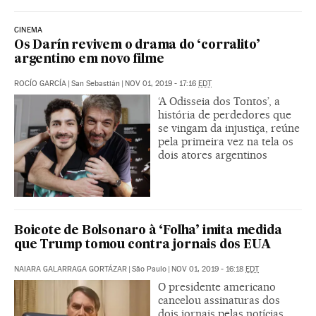
CINEMA
Os Darín revivem o drama do ‘corralito’
argentino em novo filme
ROCÍO GARCÍA
|
San Sebastián
|
NOV 01, 2019 - 17:16
EDT
‘A Odisseia dos Tontos’, a
história de perdedores que
se vingam da injustiça, reúne
pela primeira vez na tela os
dois atores argentinos
Boicote de Bolsonaro à ‘Folha’ imita medida
que Trump tomou contra jornais dos EUA
NAIARA GALARRAGA GORTÁZAR
|
São Paulo
|
NOV 01, 2019 - 16:18
EDT
O presidente americano
cancelou assinaturas dos
dois jornais pelas notícias