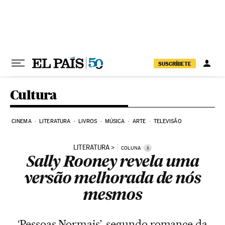
Pular para o conteúdo
SUSCRÍBETE
Cultura
CINEMA
LITERATURA
LIVROS
MÚSICA
ARTE
TELEVISÃO
LITERATURA
i
COLUNA
Sally Rooney revela uma
versão melhorada de nós
mesmos
‘Pessoas Normais’, segundo romance da