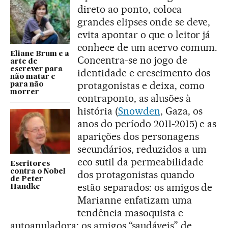
direto ao ponto, coloca
grandes elipses onde se deve,
evita apontar o que o leitor já
conhece de um acervo comum.
Eliane Brum e a
Concentra-se no jogo de
arte de
escrever para
identidade e crescimento dos
não matar e
protagonistas e deixa, como
para não
morrer
contraponto, as alusões à
história (
Snowden
, Gaza, os
anos do período 2011-2015) e as
aparições dos personagens
secundários, reduzidos a um
eco sutil da permeabilidade
Escritores
contra o Nobel
dos protagonistas quando
de Peter
estão separados: os amigos de
Handke
Marianne enfatizam uma
tendência masoquista e
autoanuladora; os amigos “saudáveis” de