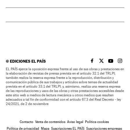
©
EDICIONES EL PAÍS
EL PAÍS BRASIL EN
EL PAÍS BRASI
EL PAÍS B
EL PA
EL PAÍS ejerce la oposición expresa frente al uso de sus obras y prestaciones en
la elaboración de revistas de prensa prevista en el artículo 32.1 del TRLPI;
también realiza la reserva expresa frente a la reproducción, distribución y
comunicación pública de sus trabajos y artículos sobre temas de actualidad
prevista en el artículo 33.1 del TRLPI; y, asimismo, realiza una reserva expresa
de las reproducciones y usos de las obras y otras prestaciones accesibles desde
este sitio web a medios de lectura mecánica u otros medios que resulten
adecuados a tal fin de conformidad con el artículo 67.3 del Real Decreto - ley
24/2021, de 2 de noviembre
Contacto
Venta de contenidos
Aviso legal
Política cookies
Política de privacidad
Mapa
Suscripciones EL PAÍS
Suscripciones empresas