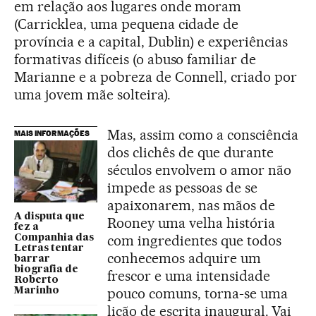
em relação aos lugares onde moram
(Carricklea, uma pequena cidade de
província e a capital, Dublin) e experiências
formativas difíceis (o abuso familiar de
Marianne e a pobreza de Connell, criado por
uma jovem mãe solteira).
Mas, assim como a consciência
MAIS INFORMAÇÕES
dos clichês de que durante
séculos envolvem o amor não
impede as pessoas de se
apaixonarem, nas mãos de
A disputa que
Rooney uma velha história
fez a
com ingredientes que todos
Companhia das
Letras tentar
conhecemos adquire um
barrar
biografia de
frescor e uma intensidade
Roberto
pouco comuns, torna-se uma
Marinho
lição de escrita inaugural. Vai