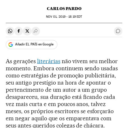
CARLOS PARDO
NOV
01, 2019 - 18:19
EDT
Compartir en Whatsapp
Compartir en Facebook
Compartir en Twitter
Desplegar Redes Sociales
Come
Añadir EL PAÍS en Google
As gerações
literárias
não vivem seu melhor
momento. Embora continuem sendo usadas
como estratégias de promoção publicitária,
seu antigo prestígio na hora de apontar o
pertencimento de um autor a um grupo
desapareceu, sua duração está ficando cada
vez mais curta e em poucos anos, talvez
meses, os próprios escritores se esforçarão
em negar aquilo que os emparentava com
seus antes queridos colegas de chácara.