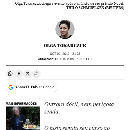
Olga Tokarczuk chega a evento após o anúncio de seu prêmio Nobel.
THILO SCHMUELGEN (REUTERS)
OLGA TOKARCZUK
OCT
10, 2019 - 21:28
atualizado:
OCT
11, 2019 - 10:06
EDT
Compartir en Whatsapp
Compartir en Facebook
Compartir en Twitter
Desplegar Redes Sociales
Añadir EL PAÍS en Google
Outrora dócil, e em perigosa
MAIS INFORMAÇÕES
senda,
O justo seguiu seu curso ao