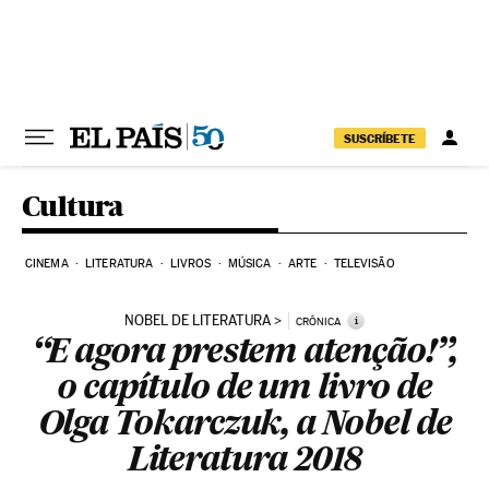
Pular para o conteúdo
SUSCRÍBETE
Cultura
CINEMA
LITERATURA
LIVROS
MÚSICA
ARTE
TELEVISÃO
NOBEL DE LITERATURA
i
CRÔNICA
“E agora prestem atenção!”,
o capítulo de um livro de
Olga Tokarczuk, a Nobel de
Literatura 2018