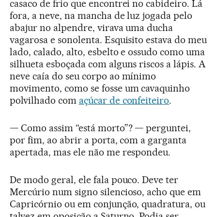
casaco de frio que encontrei no cabideiro. Lá
fora, a neve, na mancha de luz jogada pelo
abajur no alpendre, virava uma ducha
vagarosa e sonolenta. Esquisito estava do meu
lado, calado, alto, esbelto e ossudo como uma
silhueta esboçada com alguns riscos a lápis. A
neve caía do seu corpo ao mínimo
movimento, como se fosse um cavaquinho
polvilhado com
açúcar de confeiteiro
.
— Como assim “está morto”? — perguntei,
por fim, ao abrir a porta, com a garganta
apertada, mas ele não me respondeu.
De modo geral, ele fala pouco. Deve ter
Mercúrio num signo silencioso, acho que em
Capricórnio ou em conjunção, quadratura, ou
talvez em oposição a Saturno. Podia ser,