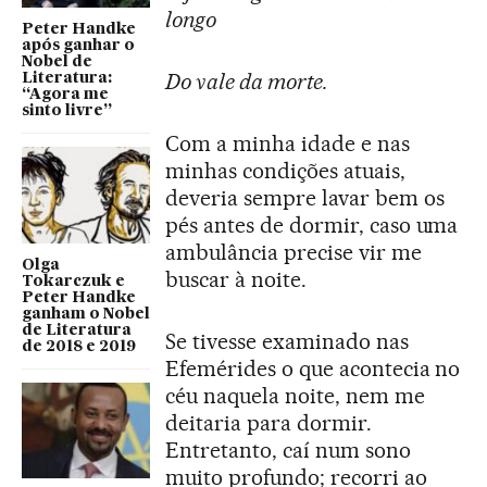
longo
Peter Handke
após ganhar o
Nobel de
Do vale da morte.
Literatura:
“Agora me
sinto livre”
Com a minha idade e nas
minhas condições atuais,
deveria sempre lavar bem os
pés antes de dormir, caso uma
ambulância precise vir me
Olga
buscar à noite.
Tokarczuk e
Peter Handke
ganham o Nobel
de Literatura
Se tivesse examinado nas
de 2018 e 2019
Efemérides o que acontecia no
céu naquela noite, nem me
deitaria para dormir.
Entretanto, caí num sono
muito profundo; recorri ao