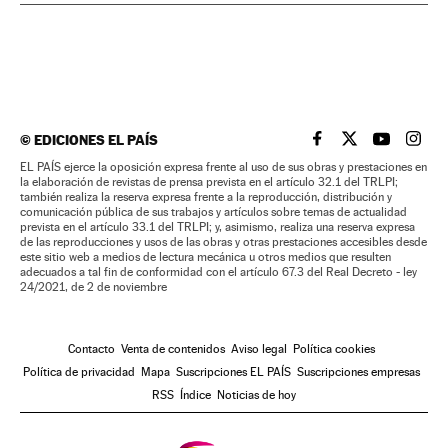
©
EDICIONES EL PAÍS
EL PAÍS BRASIL EN
EL PAÍS BRASI
EL PAÍS B
EL PA
EL PAÍS ejerce la oposición expresa frente al uso de sus obras y prestaciones en
la elaboración de revistas de prensa prevista en el artículo 32.1 del TRLPI;
también realiza la reserva expresa frente a la reproducción, distribución y
comunicación pública de sus trabajos y artículos sobre temas de actualidad
prevista en el artículo 33.1 del TRLPI; y, asimismo, realiza una reserva expresa
de las reproducciones y usos de las obras y otras prestaciones accesibles desde
este sitio web a medios de lectura mecánica u otros medios que resulten
adecuados a tal fin de conformidad con el artículo 67.3 del Real Decreto - ley
24/2021, de 2 de noviembre
Contacto
Venta de contenidos
Aviso legal
Política cookies
Política de privacidad
Mapa
Suscripciones EL PAÍS
Suscripciones empresas
RSS
Índice
Noticias de hoy