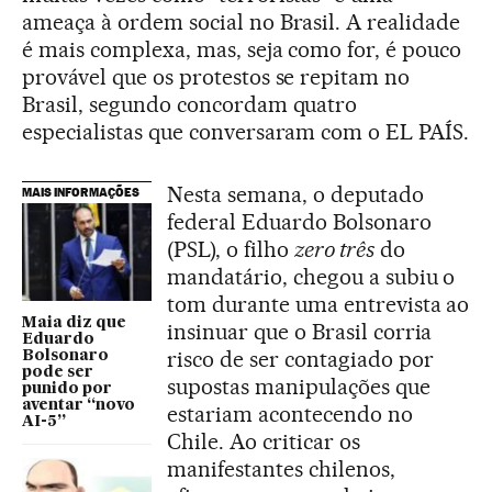
ameaça à ordem social no Brasil. A realidade
é mais complexa, mas, seja como for, é pouco
provável que os protestos se repitam no
Brasil, segundo concordam quatro
especialistas que conversaram com o EL PAÍS.
Nesta semana, o deputado
MAIS INFORMAÇÕES
federal Eduardo Bolsonaro
(PSL), o filho
zero três
do
mandatário, chegou a subiu o
tom durante uma entrevista ao
Maia diz que
insinuar que o Brasil corria
Eduardo
risco de ser contagiado por
Bolsonaro
pode ser
supostas manipulações que
punido por
aventar “novo
estariam acontecendo no
AI-5”
Chile. Ao criticar os
manifestantes chilenos,