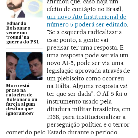
afirmou que, caso haja um
efeito de contágio no Brasil,
um novo Ato Institucional de
número 5 poderá ser editado
.
Eduardo
Bolsonaro
"Se a esquerda radicalizar a
vence um
‘round’ na
esse ponto, a gente vai
guerra do PSL
precisar ter uma resposta. E
uma resposta pode ser via um
novo AI-5, pode ser via uma
legislação aprovada através de
um plebiscito como ocorreu
na Itália. Alguma resposta vai
Moro está
preso na
ter que ser dada". O AI-5 foi o
ratoeira de
Bolsonaro ou
instrumento usado pela
fareja algum
ditadura militar brasileira, em
destino que
ignoramos?
1968, para institucionalizar a
perseguição política e o terror
cometido pelo Estado durante o período