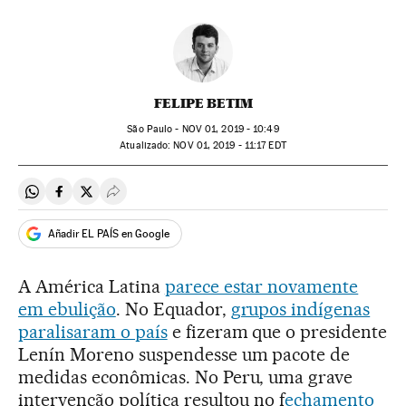
FELIPE BETIM
São Paulo -
NOV
01, 2019 - 10:49
atualizado:
NOV
01, 2019 - 11:17
EDT
Compartir en Whatsapp
Compartir en Facebook
Compartir en Twitter
Desplegar Redes Sociales
Añadir EL PAÍS en Google
A América Latina
parece estar novamente
em ebulição
. No Equador,
grupos indígenas
paralisaram o país
e fizeram que o presidente
Lenín Moreno suspendesse um pacote de
medidas econômicas. No Peru, uma grave
intervenção política resultou no f
echamento