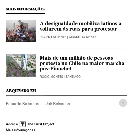
MAIS INFORMAÇÕES
A desigualdade mobiliza latinos a
voltarem às ruas para protestar
JAVIER LAFUENTE
| CIDADE DO MÉXICO
Mais de um milhão de pessoas
protesta no Chile na maior marcha
pós-Pinochet
ROCÍO MONTES
| SANTIAGO
ARQUIVADO EM
Eduardo Bolsonaro
Jair Bolsonaro
Manifestações políticas
Manifestações
Violência policial
Chile
Ditadura Militar Brasil
Protestos sociais
Adere a
Mais informações