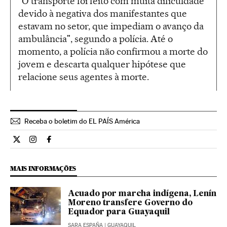
"O transporte foi feito com muita dificuldade
devido à negativa dos manifestantes que
estavam no setor, que impediam o avanço da
ambulância", segundo a polícia. Até o
momento, a polícia não confirmou a morte do
jovem e descarta qualquer hipótese que
relacione seus agentes à morte.
Receba o boletim do EL PAÍS América
Internacional El País Brasil en Twitter
Internacional El País Brasil en Instagram
Internacional El País Brasil en Facebook
MAIS INFORMAÇÕES
Acuado por marcha indígena, Lenín
Moreno transfere Governo do
Equador para Guayaquil
SARA ESPAÑA
| GUAYAQUIL