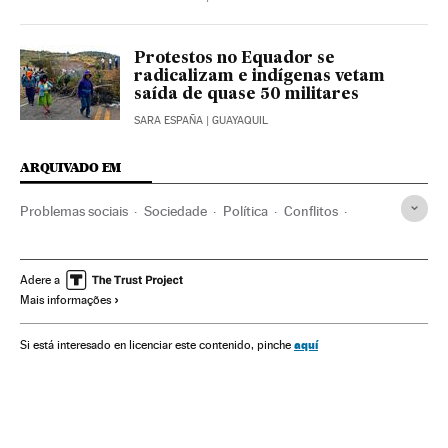
Protestos no Equador se
radicalizam e indígenas vetam
saída de quase 50 militares
SARA ESPAÑA
| GUAYAQUIL
ARQUIVADO EM
Problemas sociais
Sociedade
Política
Conflitos
Equador
Manifestações
Distúrbios
Protestos sociais
Mal-estar social
Parlamento
América do Sul
Adere a
Mais informações
América Latina
América
aquí
Si está interesado en licenciar este contenido, pinche