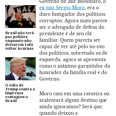
Governo de Jair Bolsonaro, o
ex-juiz Sérgio Moro
, era o
duro fustigador dos políticos
corruptos. Agora mais parece
ser o advogado de defesa do
presidente e de seu clã
Brasil não terá
paz política
familiar. Quem parecia ser
enquanto não
deixarem Lula
capaz de ver até pelo no ovo
voltar às urnas
dos políticos, sobretudo os de
esquerda, agora se apresenta
como o máximo garantidor da
honradez da família real e do
Governo.
O ódio de
Trump contra a
Moro caiu em uma ratoeira ou
imprensa
contagiou o
acalentará algum destino que
Brasil
ainda ignoramos? Será que,
quando deixou a