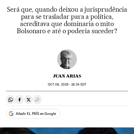
Será que, quando deixou a jurisprudência
para se trasladar para a política,
acreditava que dominaria o mito
Bolsonaro e até o poderia suceder?
JUAN ARIAS
OCT
08, 2019 - 18:34
EDT
Compartir en Whatsapp
Compartir en Facebook
Compartir en Twitter
Desplegar Redes Sociales
Añadir EL PAÍS en Google