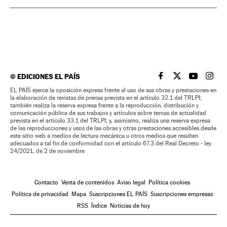
©
EDICIONES EL PAÍS
EL PAÍS BRASIL EN
EL PAÍS BRASI
EL PAÍS B
EL PA
EL PAÍS ejerce la oposición expresa frente al uso de sus obras y prestaciones en
la elaboración de revistas de prensa prevista en el artículo 32.1 del TRLPI;
también realiza la reserva expresa frente a la reproducción, distribución y
comunicación pública de sus trabajos y artículos sobre temas de actualidad
prevista en el artículo 33.1 del TRLPI; y, asimismo, realiza una reserva expresa
de las reproducciones y usos de las obras y otras prestaciones accesibles desde
este sitio web a medios de lectura mecánica u otros medios que resulten
adecuados a tal fin de conformidad con el artículo 67.3 del Real Decreto - ley
24/2021, de 2 de noviembre
Contacto
Venta de contenidos
Aviso legal
Política cookies
Política de privacidad
Mapa
Suscripciones EL PAÍS
Suscripciones empresas
RSS
Índice
Noticias de hoy