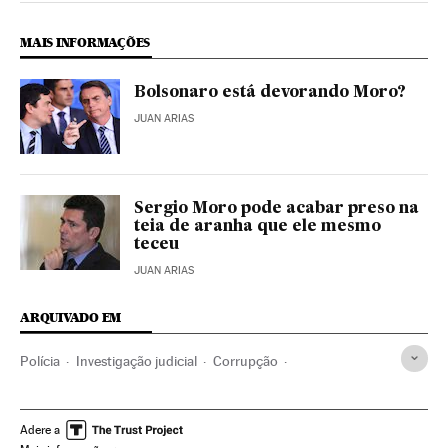
MAIS INFORMAÇÕES
Bolsonaro está devorando Moro?
JUAN ARIAS
Sergio Moro pode acabar preso na
teia de aranha que ele mesmo
teceu
JUAN ARIAS
ARQUIVADO EM
Polícia
Investigação judicial
Corrupção
América do Sul
América Latina
Força segurança
América
Delitos
Processo judicial
Política
Adere a