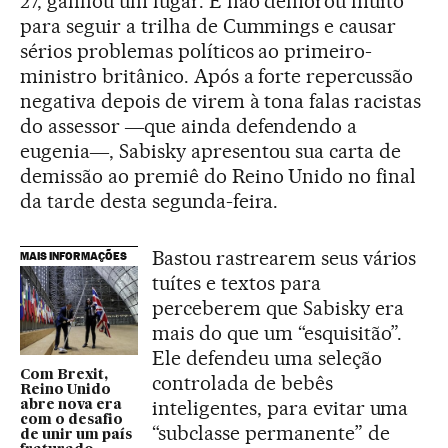
27, ganhou um lugar. E não demorou muito
para seguir a trilha de Cummings e causar
sérios problemas políticos ao primeiro-
ministro britânico. Após a forte repercussão
negativa depois de virem à tona falas racistas
do assessor ―que ainda defendendo a
eugenia―, Sabisky apresentou sua carta de
demissão ao premiê do Reino Unido no final
da tarde desta segunda-feira.
Bastou rastrearem seus vários
MAIS INFORMAÇÕES
tuítes e textos para
perceberem que Sabisky era
mais do que um “esquisitão”.
Ele defendeu uma seleção
Com Brexit,
controlada de bebês
Reino Unido
inteligentes, para evitar uma
abre nova era
com o desafio
“subclasse permanente” de
de unir um país