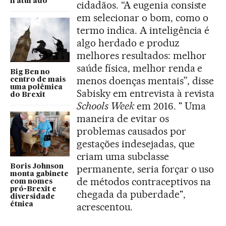
fraturado
cidadãos. “A eugenia consiste
em selecionar o bom, como o
termo indica. A inteligência é
algo herdado e produz
melhores resultados: melhor
saúde física, melhor renda e
Big Ben no
menos doenças mentais”, disse
centro de mais
uma polêmica
Sabisky em entrevista à revista
do Brexit
Schools Week
em 2016. " Uma
maneira de evitar os
problemas causados ​​por
gestações indesejadas, que
criam uma subclasse
Boris Johnson
permanente, seria forçar o uso
monta gabinete
de métodos contraceptivos na
com nomes
pró-Brexit e
chegada da puberdade",
diversidade
étnica
acrescentou.