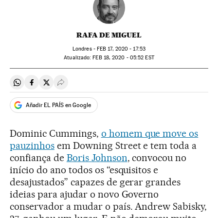
RAFA DE MIGUEL
Londres -
FEB
17, 2020 - 17:53
atualizado:
FEB
18, 2020 - 05:52
EST
Compartir en Whatsapp
Compartir en Facebook
Compartir en Twitter
Desplegar Redes Sociales
Añadir EL PAÍS en Google
Dominic Cummings,
o homem que move os
pauzinhos
em Downing Street e tem toda a
confiança de
Boris Johnson
, convocou no
início do ano todos os “esquisitos e
desajustados” capazes de gerar grandes
ideias para ajudar o novo Governo
conservador a mudar o país. Andrew Sabisky,