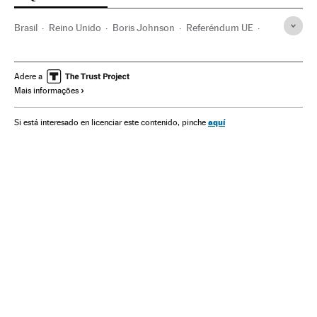
Brasil
Reino Unido
Boris Johnson
Referéndum UE
Partido Conservador
Unión política europea
Inglaterra
Partido Laborista Irlanda
Elecciones
Euroescepticismo
Adere a
Mais informações
aquí
Si está interesado en licenciar este contenido, pinche